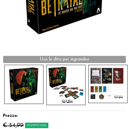
Dadi
Accessori
Giocattoli e Gadget
Offerte del Dragone
Usa le dita per ingrandire
Prezzo:
€ 54,99
SCONTO 20%