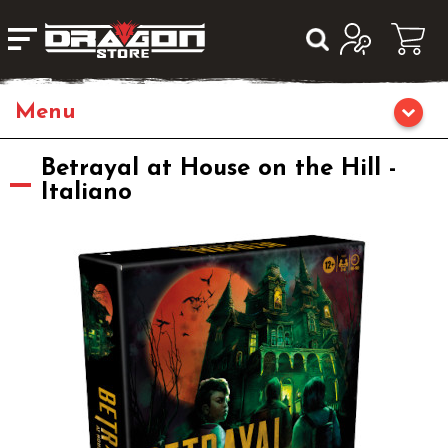
Giochi da Tavolo
Betrayal at House on the Hill -
Italiano
Giochi di Ruolo
Librigame
Editoria
Giochi di Carte Collezionabili
Miniature