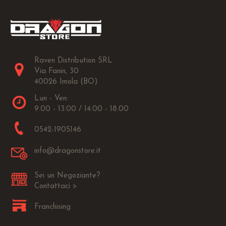
Raven Distribution SRL
Via Fanin, 30
40026 Imola (BO)
Lun - Ven:
9.00 - 13.00 / 14.00 - 18.00
0542-1905146
info@dragonstore.it
Sei un Negoziante?
Contattaci >
Franchising