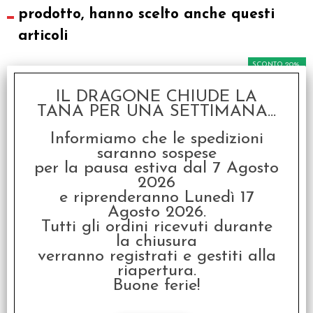
prodotto, hanno scelto anche questi
articoli
SCONTO 20%
IL DRAGONE CHIUDE LA
TANA PER UNA SETTIMANA...
Informiamo che le spedizioni
saranno sospese
per la pausa estiva dal 7 Agosto
2026
Ark Nova - Italiano
e riprenderanno Lunedì 17
€ 79,99
Agosto 2026.
Tutti gli ordini ricevuti durante
€
63,99
la chiusura
verranno registrati e gestiti alla
riapertura.
SCONTO 20%
Buone ferie!