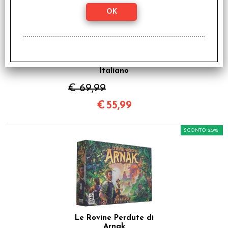
Gloomhaven 2a Ed. -
Jaws of The Lion -
Italiano
€ 69,99
€
55,99
SCONTO 20%
Le Rovine Perdute di
Arnak