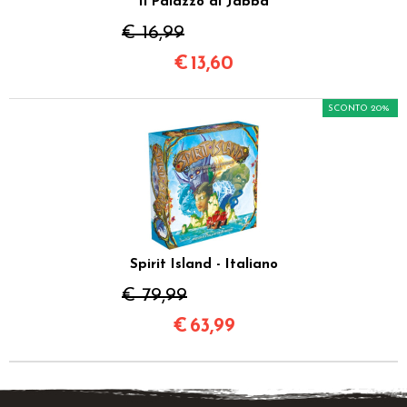
Il Palazzo di Jabba
€ 16,99
€
13,60
SCONTO 20%
Spirit Island - Italiano
€ 79,99
€
63,99