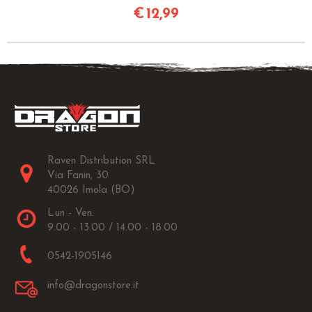
€
12,99
Raven Distribution SRL
Via Fanin, 30
40026 Imola (BO)
Lun - Ven:
9.00 - 13.00 / 14.00 - 18.00
0542-1905146
info@dragonstore.it