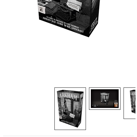
Dadi
Accessori
Giocattoli e Gadget
Offerte del Dragone