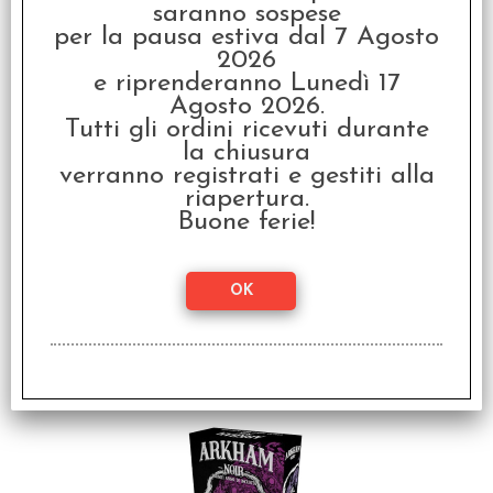
Arkham Noir - Caso #2:
saranno sospese
Richiamato dal Tuono
per la pausa estiva dal 7 Agosto
€
14,00
2026
e riprenderanno Lunedì 17
Agosto 2026.
Tutti gli ordini ricevuti durante
la chiusura
verranno registrati e gestiti alla
riapertura.
Buone ferie!
Munchkin - Italiano
€
21,99