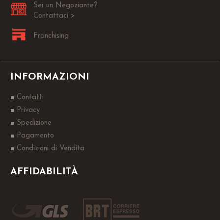
Sei un Negoziante?
Contattaci >
Franchising
INFORMAZIONI
Contatti
Privacy
Spedizione
Pagamento
Condizioni di Vendita
AFFIDABILITÀ