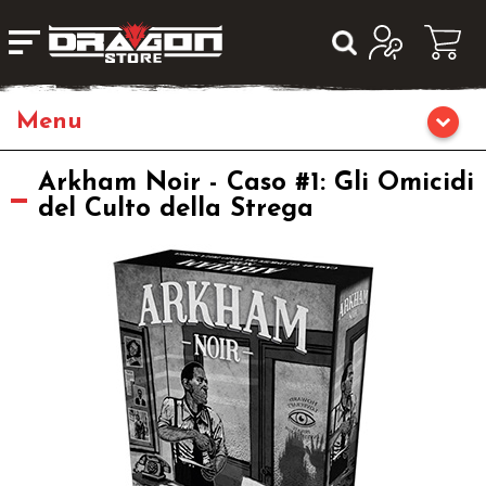
Giochi da Tavolo
Arkham Noir - Caso #1: Gli Omicidi
del Culto della Strega
Giochi di Ruolo
Librigame
Editoria
Giochi di Carte Collezionabili
Miniature