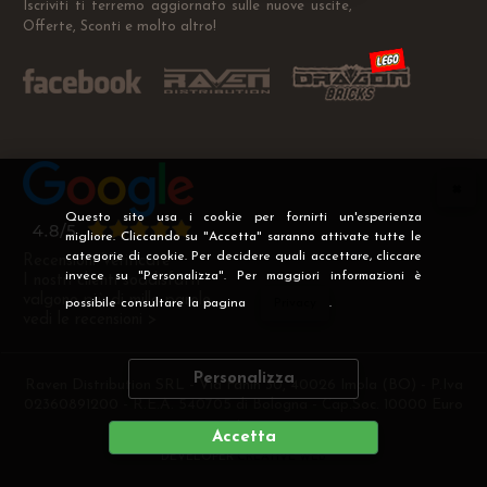
Iscriviti ti terremo aggiornato sulle nuove uscite,
Offerte, Sconti e molto altro!
Questo sito usa i cookie per fornirti un'esperienza
migliore. Cliccando su "Accetta" saranno attivate tutte le
categorie di cookie. Per decidere quali accettare, cliccare
Recensioni Verificate
invece su "Personalizza". Per maggiori informazioni è
I nostri clienti soddisfatti
valgono più di mille parole
possibile consultare la pagina
Privacy
.
vedi le recensioni >
Personalizza
Raven Distribution SRL - Via Fanin 30, 40026 Imola (BO) - P.Iva
02360891200 - R.E.A. 540705 di Bologna - Cap.Soc. 10000 Euro
i.v
Accetta
DEVELOPER
CREATIVE WEB