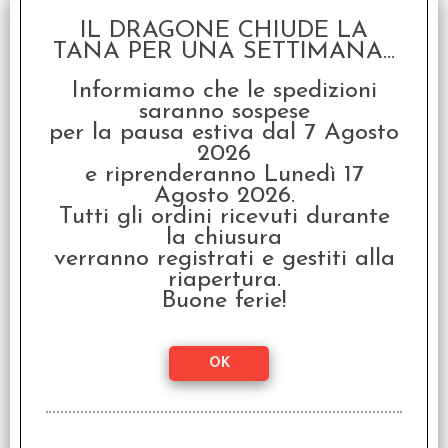
IL DRAGONE CHIUDE LA
TANA PER UNA SETTIMANA...
Informiamo che le spedizioni
OFFERTA RAVEN PRIME
saranno sospese
- Kingsport Festival -
Edizione Italiana
per la pausa estiva dal 7 Agosto
2026
€ 49,99
e riprenderanno Lunedì 17
€
24,99
Agosto 2026.
Tutti gli ordini ricevuti durante
la chiusura
verranno registrati e gestiti alla
riapertura.
Buone ferie!
Orrore sull'Orient
Express - Il Gioco da
Tavolo
€
169,99