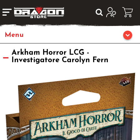
Home
Arkham Horror LCG -
Investigatore Carolyn Fern
Giochi di Ruolo
Librigame
Editoria
Giochi di Carte Collezionabili
Miniature