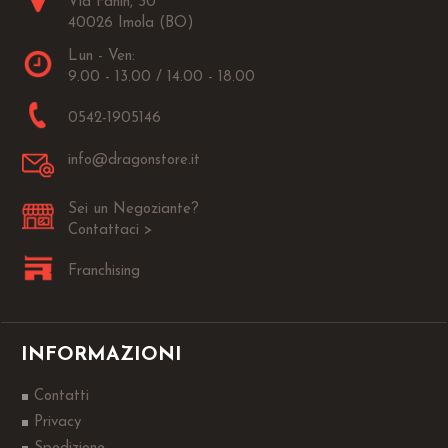
Via Fanin, 30
40026 Imola (BO)
Lun - Ven:
9.00 - 13.00 / 14.00 - 18.00
0542-1905146
info@dragonstore.it
Sei un Negoziante?
Contattaci >
Franchising
INFORMAZIONI
Contatti
Privacy