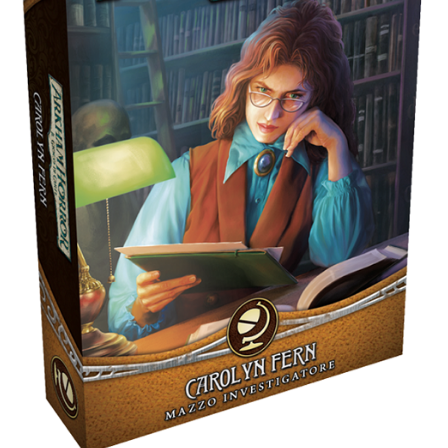
Dadi
Accessori
Giocattoli e Gadget
Offerte del Dragone