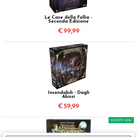
Le Case della Follia -
Seconda Edizione
€
99,99
Insondabili - Dagli
Abissi
€
59,99
SCONTO 50%