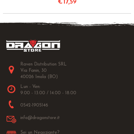
€
17,59
Raven Distribution SRL
Via Fanin, 30
40026 Imola (BO)
Lun - Ven:
9.00 - 13.00 / 14.00 - 18.00
0542-1905146
info@dragonstore.it
Sei un Negoziante?