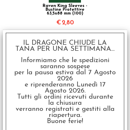
Raven King Sleeves -
Bustine Protettive
63,5x88 mm (100)
€
2,80
È Accessorio di
IL DRAGONE CHIUDE LA
TANA PER UNA SETTIMANA...
SCONTO 20%
Informiamo che le spedizioni
saranno sospese
per la pausa estiva dal 7 Agosto
2026
e riprenderanno Lunedì 17
Agosto 2026.
Tutti gli ordini ricevuti durante
Arkham Horror LCG -
la chiusura
Set Base 2.0 - Italiano
verranno registrati e gestiti alla
€ 69,99
riapertura.
Buone ferie!
€
55,99