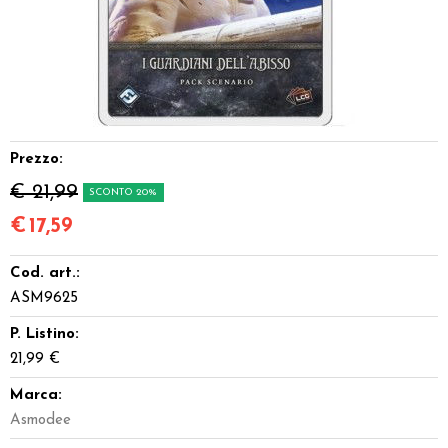
Dadi
Accessori
Giocattoli e Gadget
Prezzo:
Offerte del Dragone
€ 21,99
SCONTO 20%
€
17,59
Cod. art.:
ASM9625
P. Listino:
21,99 €
Marca:
Asmodee