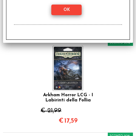
I clienti che hanno acquistato questo
prodotto, hanno scelto anche questi
articoli
SCONTO 20%
Arkham Horror LCG - I
Labirinti della Follia
€ 21,99
€
17,59
SCONTO 20%