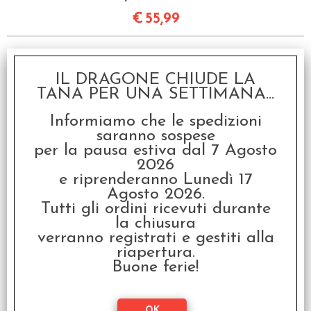
€
55,99
I clienti che hanno acquistato questo
IL DRAGONE CHIUDE LA
prodotto, hanno scelto anche questi
TANA PER UNA SETTIMANA...
articoli
Informiamo che le spedizioni
saranno sospese
SCONTO 20%
per la pausa estiva dal 7 Agosto
2026
e riprenderanno Lunedì 17
Agosto 2026.
Tutti gli ordini ricevuti durante
la chiusura
verranno registrati e gestiti alla
riapertura.
Arkham Horror LCG - Il
Buone ferie!
Gala di Mezzo Inverno
€ 21,99