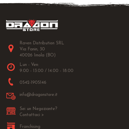
Raven Distribution SRL
Via Fanin, 30
40026 Imola (BO)
Lun - Ven:
9.00 - 13.00 / 14.00 - 18.00
0542-1905146
info@dragonstore.it
Sei un Negoziante?
Contattaci >
Franchising