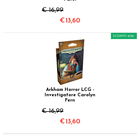
€ 16,99
€
13,60
SCONTO 20%
Arkham Horror LCG -
Investigatore Carolyn
Fern
€ 16,99
€
13,60