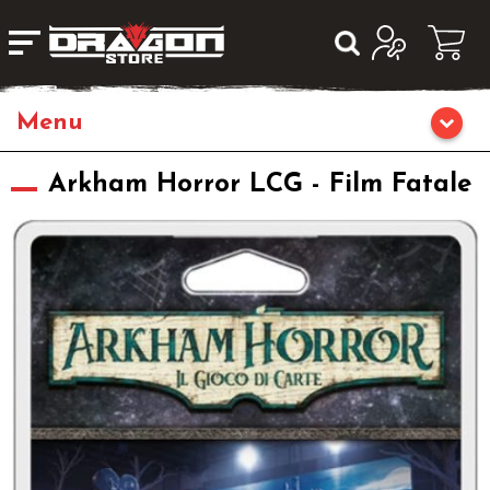
Giochi da Tavolo
Arkham Horror LCG - Film Fatale
Giochi di Ruolo
Librigame
Editoria
Giochi di Carte Collezionabili
Miniature