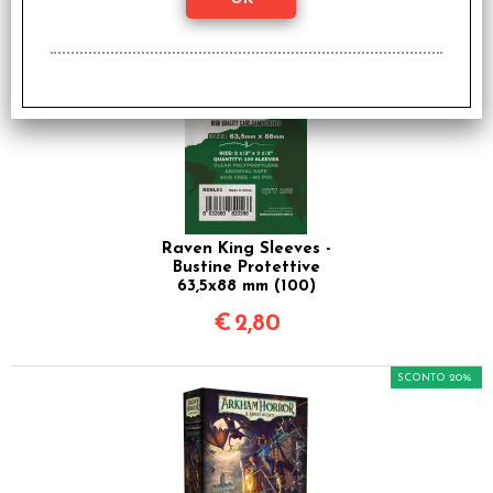
€
17,59
Raven King Sleeves -
Bustine Protettive
63,5x88 mm (100)
€
2,80
SCONTO 20%