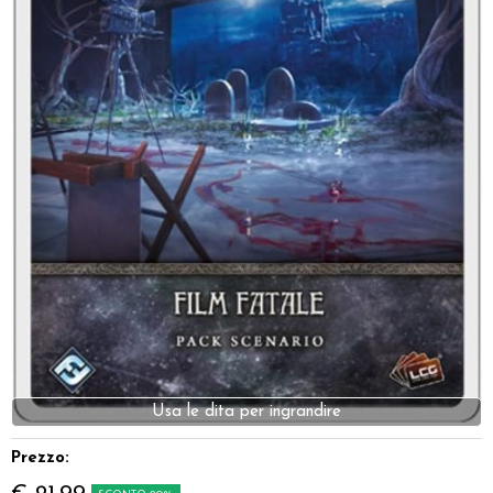
Dadi
Accessori
Giocattoli e Gadget
Offerte del Dragone
Prezzo: