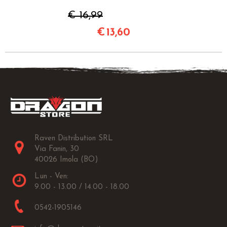
€ 16,99
€
13,60
Raven Distribution SRL
Via Fanin, 30
40026 Imola (BO)
Lun - Ven:
9.00 - 13.00 / 14.00 - 18.00
0542-1905146