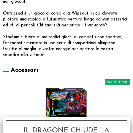
non giocanti.
Outspeed è un gioco di corsa alla Wipeout, in cui dovrete
pilotare una rapida e futuristica vettura lungo canyon desertici
ed irti di pericoli. Chi taglierà per primo il traguardo?
Stadium si ispira ai molteplici giochi di competizione sportiva,
facendovi cimentare in una serie di competizioni olimpiche.
Gestite al meglio le vostre energie per portare la vostra
squadra alla vittoria!
Accessori
SCONTO 20%
8 Bit Box: Double
IL DRAGONE CHIUDE LA
Rumble - Italiano