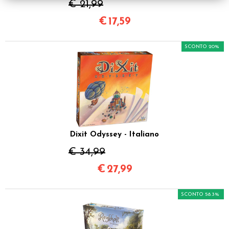
€ 21,99
€
17,59
SCONTO 20%
Dixit Odyssey - Italiano
€ 34,99
€
27,99
SCONTO 58.3%