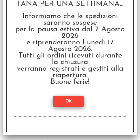
TANA PER UNA SETTIMANA...
€ 14,99
Informiamo che le spedizioni
€
12,00
saranno sospese
per la pausa estiva dal 7 Agosto
2026
I clienti che hanno acquistato questo
e riprenderanno Lunedì 17
Agosto 2026.
prodotto, hanno scelto anche questi
Tutti gli ordini ricevuti durante
articoli
la chiusura
verranno registrati e gestiti alla
SCONTO 20%
riapertura.
Buone ferie!
Dixit 04 - Origins -
Italiano