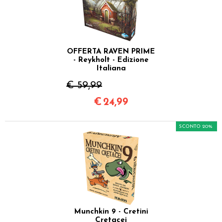
OFFERTA RAVEN PRIME
- Reykholt - Edizione
Italiana
€ 59,99
€
24,99
SCONTO 20%
Munchkin 9 - Cretini
Cretacei