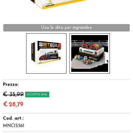
Dadi
Accessori
Usa le dita per ingrandire
Giocattoli e Gadget
Offerte del Dragone
Prezzo:
€ 35,99
SCONTO 20%
€
28,79
Cod. art.:
MNC15361