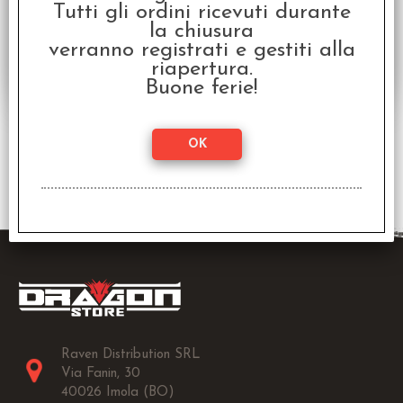
€
63,99
€ 79,99
Prezzo:
Tutti gli ordini ricevuti durante
la chiusura
verranno registrati e gestiti alla
riapertura.
Buone ferie!
3 risultati trovati (50 per pagina - 1 in totale)
Raven Distribution SRL
Via Fanin, 30
40026 Imola (BO)