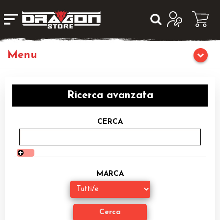
Home
Ricerca avanzata
Giochi da Tavolo
CERCA
Giochi di Ruolo
Librigame
MARCA
Editoria
Giochi di Carte Collezionabili