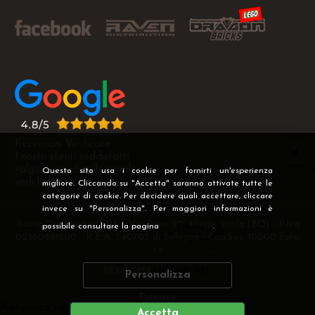
Recensioni Verificate
I nostri clienti soddisfatti
valgono più di mille parole
Questo sito usa i cookie per fornirti un'esperienza
vedi le recensioni >
migliore. Cliccando su "Accetta" saranno attivate tutte le
categorie di cookie. Per decidere quali accettare, cliccare
invece su "Personalizza". Per maggiori informazioni è
Raven Distribution SRL - Via Fanin 30, 40026 Imola (BO) - P.Iva
possibile consultare la pagina
Privacy
.
02360891200 - R.E.A. 540705 di Bologna - Cap.Soc. 10000 Euro
i.v
DEVELOPER
CREATIVE WEB
Personalizza
Privacy
Preferenze cookie
Accetta