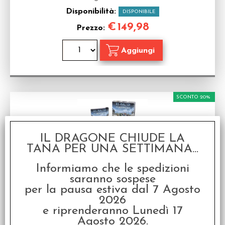
Disponibilità:
DISPONIBILE
€
149,98
Prezzo:
SCONTO 20%
IL DRAGONE CHIUDE LA
TANA PER UNA SETTIMANA...
Informiamo che le spedizioni
saranno sospese
Halo Flashpoint - The Tactical Miniatures Game -
RECON Edition
per la pausa estiva dal 7 Agosto
Gioco da tavolo in Inglese
2026
e riprenderanno Lunedì 17
Disponibilità:
DISPONIBILE
Agosto 2026.