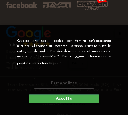
Questo sito usa i cookie per fornirti un'esperienza
migliore. Cliccando su "Accetta" saranno attivate tutte le
categorie di cookie. Per decidere quali accettare, cliccare
Recensioni Verificate
invece su "Personalizza". Per maggiori informazioni è
I nostri clienti soddisfatti
valgono più di mille parole
possibile consultare la pagina
Privacy
.
vedi le recensioni >
Personalizza
Raven Distribution SRL - Via Fanin 30, 40026 Imola (BO) - P.Iva
02360891200 - R.E.A. 540705 di Bologna - Cap.Soc. 10000 Euro
i.v
Accetta
DEVELOPER
CREATIVE WEB
Privacy
Preferenze cookie