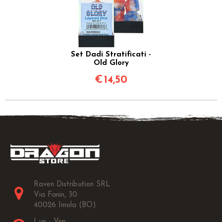
Set Dadi Stratificati -
Old Glory
€
14,50
Raven Distribution SRL
Via Fanin, 30
40026 Imola (BO)
Lun - Ven: