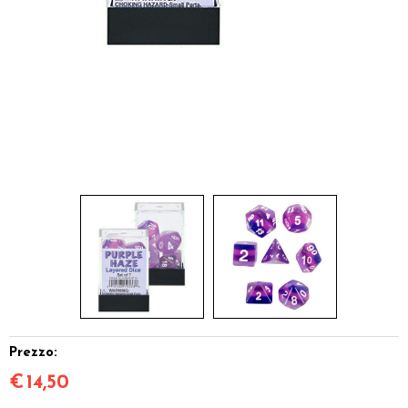
Miniature
Accessori
Giocattoli e Gadget
Offerte del Dragone
Prezzo:
€
14,50