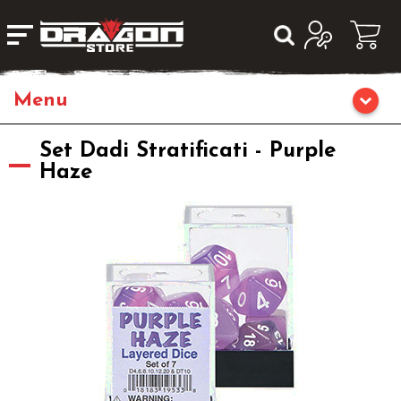
Home
Set Dadi Stratificati - Purple
Haze
Giochi da Tavolo
Giochi di Ruolo
Librigame
Editoria
Giochi di Carte Collezionabili