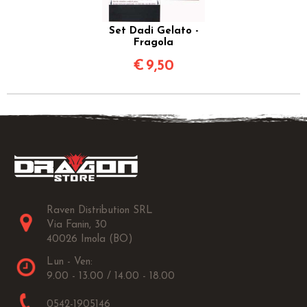
Set Dadi Gelato -
Fragola
€
9,50
Raven Distribution SRL
Via Fanin, 30
40026 Imola (BO)
Lun - Ven:
9.00 - 13.00 / 14.00 - 18.00
0542-1905146