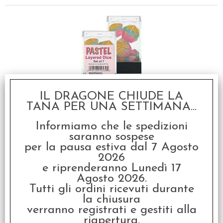
IL DRAGONE CHIUDE LA
Set Dadi Stratificati -
Pastel
TANA PER UNA SETTIMANA...
€
14,50
Informiamo che le spedizioni
saranno sospese
per la pausa estiva dal 7 Agosto
2026
e riprenderanno Lunedì 17
Agosto 2026.
Tutti gli ordini ricevuti durante
la chiusura
verranno registrati e gestiti alla
riapertura.