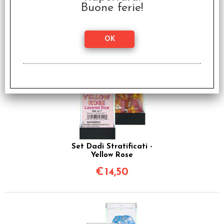
Buone ferie!
Set Dadi Stratificati -
Purple Haze
€
14,50
Set Dadi Stratificati -
Yellow Rose
€
14,50