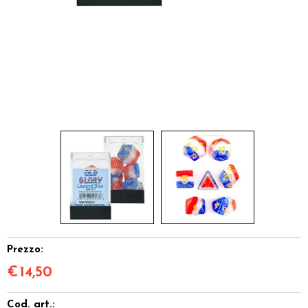
Miniature
Accessori
Giocattoli e Gadget
Offerte del Dragone
Prezzo:
€
14,50
Cod. art.: