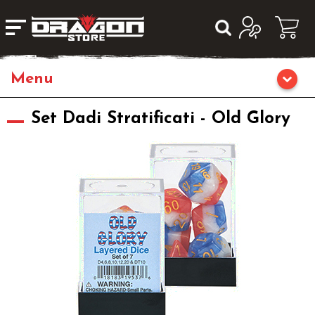
Home
Set Dadi Stratificati - Old Glory
Giochi da Tavolo
Giochi di Ruolo
Librigame
Editoria
Giochi di Carte Collezionabili