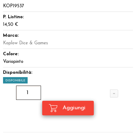
KOP19537
P. Listino:
14,50 €
Marca:
Koplow Dice & Games
Colore:
Variopinto
Disponibilità:
DISPONIBILE