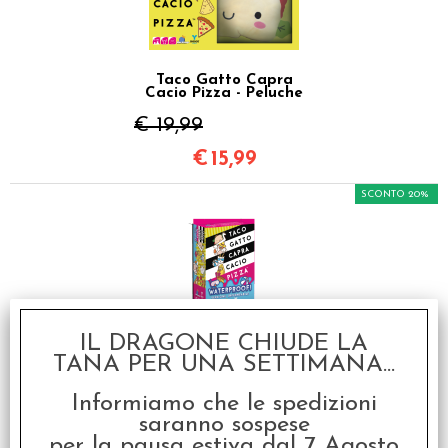
Taco Gatto Capra
Cacio Pizza - Peluche
€ 19,99
€
15,99
SCONTO 20%
IL DRAGONE CHIUDE LA
Taco Gatto Capra
TANA PER UNA SETTIMANA...
Cacio Pizza -
Waterproof
Informiamo che le spedizioni
€ 14,99
saranno sospese
€
12,00
per la pausa estiva dal 7 Agosto