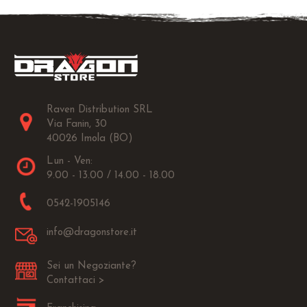
Raven Distribution SRL
Via Fanin, 30
40026 Imola (BO)
Lun - Ven:
9.00 - 13.00 / 14.00 - 18.00
0542-1905146
info@dragonstore.it
Sei un Negoziante?
Contattaci >