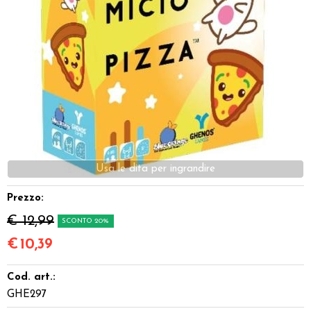
Dadi
Accessori
Giocattoli e Gadget
Offerte del Dragone
Prezzo:
€ 12,99
SCONTO 20%
€
10,39
Cod. art.:
GHE297