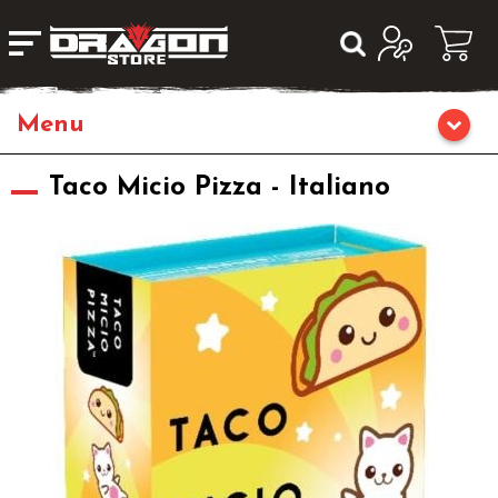
Home
Taco Micio Pizza - Italiano
Giochi di Ruolo
Librigame
Fumetti & Romanzi
Giochi di Carte Collezionabili
Miniature