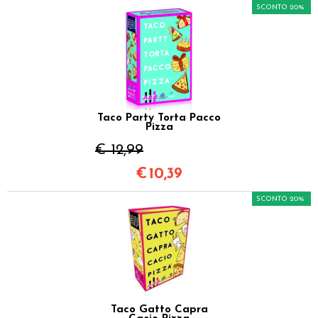
SCONTO 20%
Taco Party Torta Pacco
Pizza
€ 12,99
€
10,39
SCONTO 20%
Taco Gatto Capra