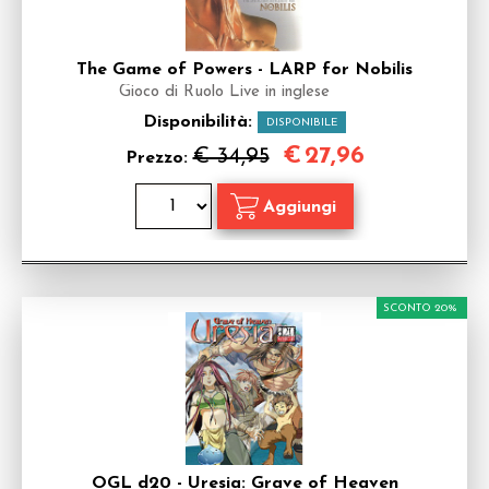
The Game of Powers - LARP for Nobilis
Gioco di Ruolo Live in inglese
Disponibilità:
DISPONIBILE
€
27,96
€ 34,95
Prezzo:
SCONTO 20%
OGL d20 - Uresia: Grave of Heaven