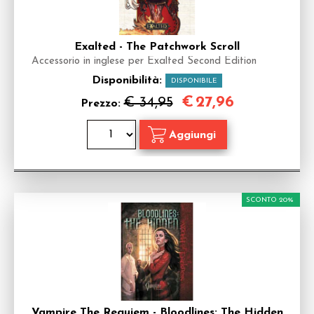
Exalted - The Patchwork Scroll
Accessorio in inglese per Exalted Second Edition
Disponibilità:
DISPONIBILE
€
27,96
€ 34,95
Prezzo:
SCONTO 20%
Vampire The Requiem - Bloodlines: The Hidden