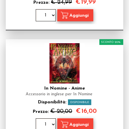
€
19,99
€ 24,99
Prezzo:
SCONTO 20%
In Nomine - Anime
Accessorio in inglese per In Nomine
Disponibilità:
DISPONIBILE
€
16,00
€ 20,00
Prezzo: