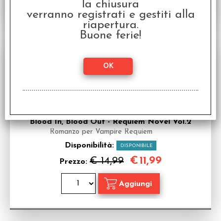
la chiusura
verranno registrati e gestiti alla
riapertura.
Buone ferie!
SCONTO 20%
Blood In, Blood Out - Requiem Novel Vol.2
Romanzo per Vampire Requiem
Disponibilità:
DISPONIBILE
€
11,99
€ 14,99
Prezzo: