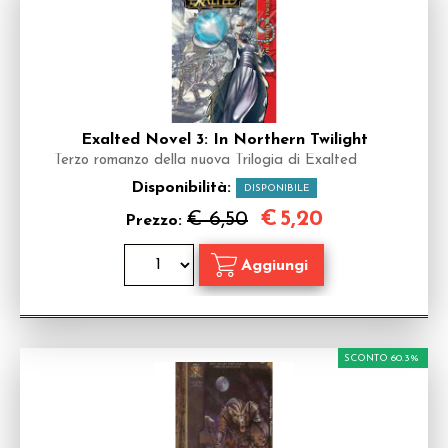
Exalted Novel 3: In Northern Twilight
Terzo romanzo della nuova Trilogia di Exalted
Disponibilità:
DISPONIBILE
€
5,20
€ 6,50
Prezzo:
SCONTO 60.3%