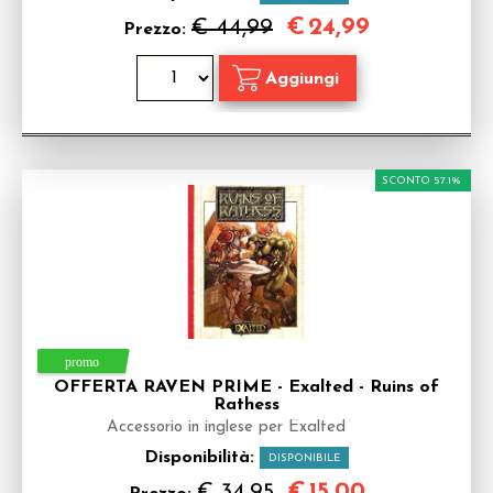
€
24,99
€ 44,99
Prezzo:
SCONTO 57.1%
OFFERTA RAVEN PRIME - Exalted - Ruins of
Rathess
Accessorio in inglese per Exalted
Disponibilità:
DISPONIBILE
€
15,00
€ 34,95