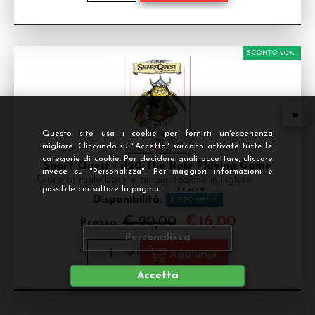
SCONTO 20%
Questo sito usa i cookie per fornirti un'esperienza
migliore. Cliccando su "Accetta" saranno attivate tutte le
categorie di cookie. Per decidere quali accettare, cliccare
Snarf Quest - d20 The Role Playing Game
invece su "Personalizza". Per maggiori informazioni è
Gioco di ruolo base e ambientazione in inglese
possibile consultare la pagina
Privacy
.
Disponibilità:
DISPONIBILE
€
16,00
€ 20,00
Prezzo:
Personalizza
Accetta