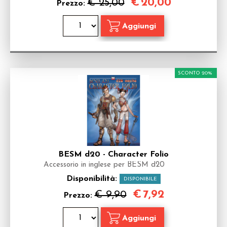
€
20,00
€ 25,00
Prezzo:
SCONTO 20%
BESM d20 - Character Folio
Accessorio in inglese per BESM d20
Disponibilità:
DISPONIBILE
€
7,92
€ 9,90
Prezzo: