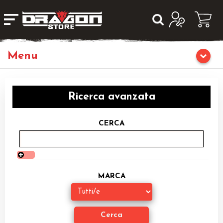
Home
Ricerca avanzata
Giochi da Tavolo
CERCA
Giochi di Ruolo
Librigame
MARCA
Fumetti & Romanzi
Giochi di Carte Collezionabili