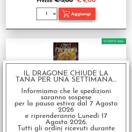
€
4,00
€ 5,00
Prezzo:
SCONTO 20%
IL DRAGONE CHIUDE LA
TANA PER UNA SETTIMANA...
Scarred Lands - Forsworn (Dead God 2)
Informiamo che le spedizioni
Prodotto fuori produzione - disponibile fino a
saranno sospese
esaurimento scorte
per la pausa estiva dal 7 Agosto
Disponibilità:
DISPONIBILE
2026
e riprenderanno Lunedì 17
€
11,60
€ 14,50
Prezzo:
Agosto 2026.
Tutti gli ordini ricevuti durante