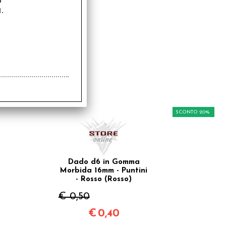
.
SCONTO 20%
Dado d6 in Gomma
Morbida 16mm - Puntini
- Rosso (Rosso)
€ 0,50
€
0,40