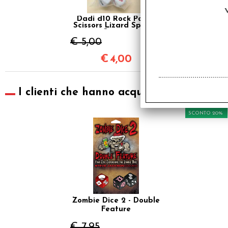
Dadi d10 Rock Paper
Scissors Lizard Spock -
Coppia
€ 5,00
€
4,00
I clienti che hanno acquistato questo pr
SCONTO 20%
Zombie Dice 2 - Double
Feature
€ 7,95