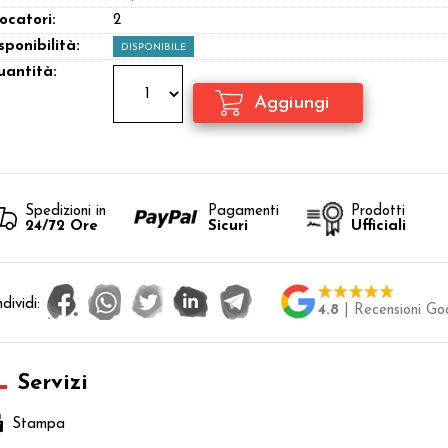
ocatori:
2
sponibilità:
DISPONIBILE
antità:
Spedizioni in
Pagamenti
Prodotti
24/72 Ore
Sicuri
Ufficiali
dividi:
4.8
| Recensioni Go
Servizi
Stampa