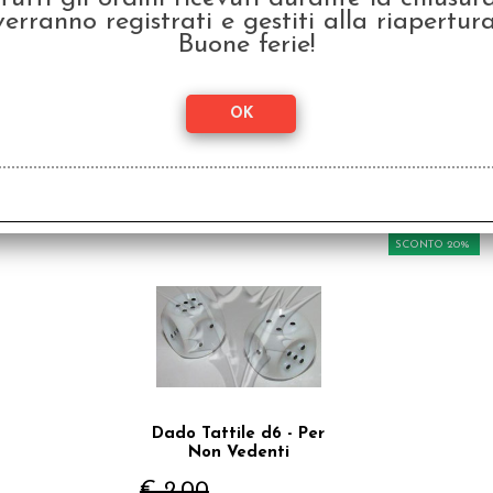
verranno registrati e gestiti alla riapertura
Buone ferie!
odotto, hanno scelto anche questi articoli
SCONTO 20%
Dado Tattile d6 - Per
Non Vedenti
€ 2,00