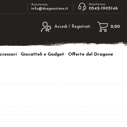
Assistenza
Assistenza
0542-1905146
info@dragonstore.it
Accedi / Registrati
0,00
egistrato
Sono un nuovo cliente
ne inserisci il nome
Se non sei ancora registrato sul nostro
ccessori
Giocattoli e Gadget
Offerte del Dragone
d e poi clicca sul
sito clicca sul pulsante "Registrati"
"Accedi"
tente:
ord:
a password?