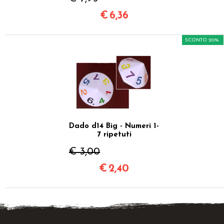
€
6,36
SCONTO 20%
Dado d14 Big - Numeri 1-
7 ripetuti
€ 3,00
€
2,40