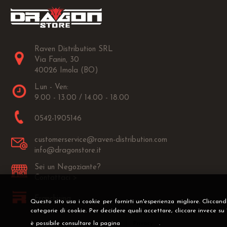
Raven Distribution SRL
Via Fanin, 30
40026 Imola (BO)
Lun - Ven:
9.00 - 13.00 / 14.00 - 18.00
0542-1905146
customerservice@raven-distribution.com
info@dragonstore.it
Sei un Negoziante?
Contattaci >
Franchising
Questo sito usa i cookie per fornirti un'esperienza migliore. Cliccan
categorie di cookie. Per decidere quali accettare, cliccare invece su
è possibile consultare la pagina
Privacy
.