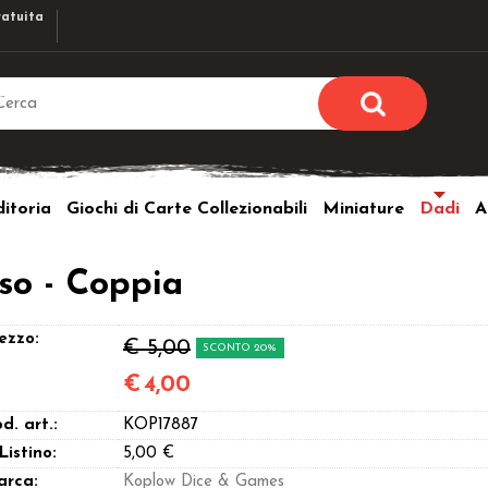
atuita
Sono già r
Per completare l'ordi
itoria
Giochi di Carte Collezionabili
Miniature
Dadi
A
utente e la passwor
pulsante 
Nome u
so - Coppia
Passw
ezzo:
€ 5,00
SCONTO 20%
€
4,00
d. art.:
KOP17887
Hai perso l
 Listino:
5,00 €
arca:
Koplow Dice & Games