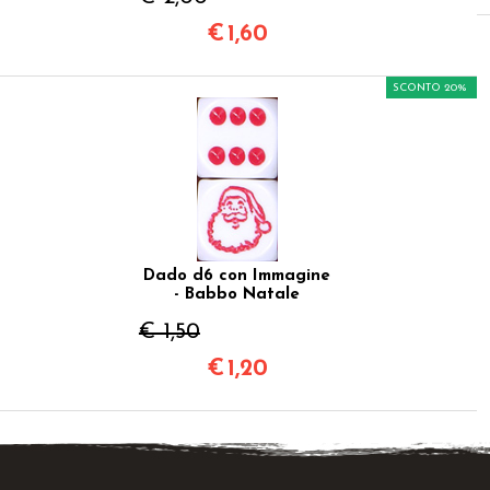
€
1,60
SCONTO 20%
Dado d6 con Immagine
- Babbo Natale
€ 1,50
€
1,20