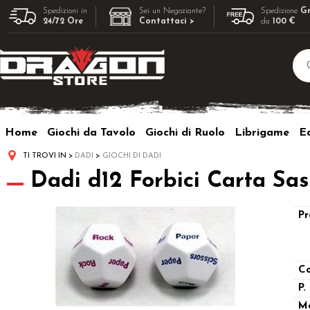
Spedizioni in
Sei un Negoziante?
Spedizione
Gr
24/72 Ore
Contattaci >
da
100 €
Home
Giochi da Tavolo
Giochi di Ruolo
Librigame
Ed
TI TROVI IN
DADI
GIOCHI DI DADI
Dadi d12 Forbici Carta Sas
Pr
Co
P.
M