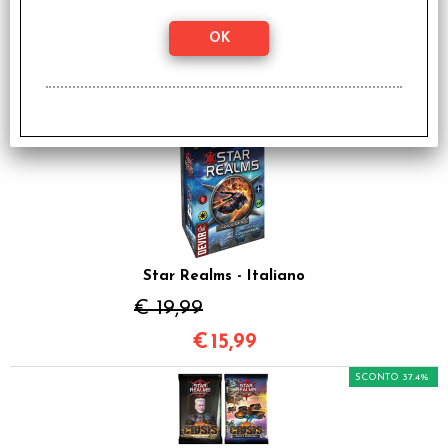
€
4,79
È Accessorio di
SCONTO 20%
Star Realms - Italiano
€ 19,99
€
15,99
SCONTO 37.4%