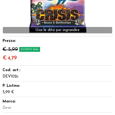
Dadi
Accessori
Giocattoli e Gadget
Prezzo:
Offerte del Dragone
€ 5,99
SCONTO 20%
€
4,79
Cod. art.:
DEV102c
P. Listino:
5,99 €
Marca:
Devir