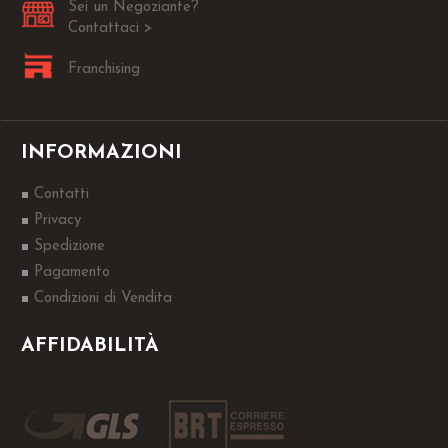
Sei un Negoziante?
Contattaci >
Franchising
INFORMAZIONI
Contatti
Privacy
Spedizione
Pagamento
Condizioni di Vendita
AFFIDABILITÀ