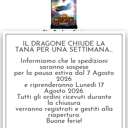
Star Realms - Crisis:
Eventi
IL DRAGONE CHIUDE LA
€ 5,99
TANA PER UNA SETTIMANA...
€
4,79
Informiamo che le spedizioni
SCONTO 20%
saranno sospese
per la pausa estiva dal 7 Agosto
2026
e riprenderanno Lunedì 17
Agosto 2026.
Tutti gli ordini ricevuti durante
la chiusura
verranno registrati e gestiti alla
Star Realms - Crisis:
Flotte e Fortezze
riapertura.
Buone ferie!
€ 5,99