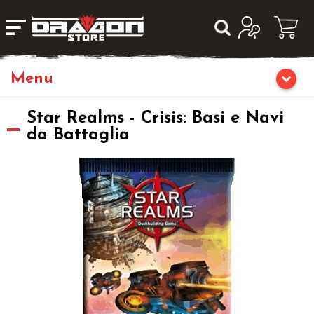
Giochi da Tavolo
Star Realms - Crisis: Basi e Navi
da Battaglia
Giochi di Ruolo
Librigame
Editoria
Giochi di Carte Collezionabili
Miniature