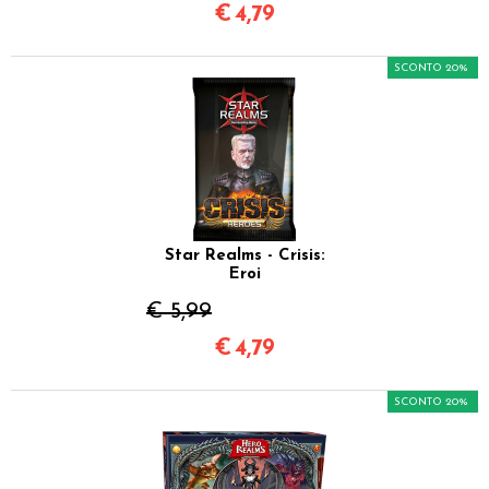
€
4,79
SCONTO 20%
Star Realms - Crisis:
Eroi
€ 5,99
€
4,79
SCONTO 20%