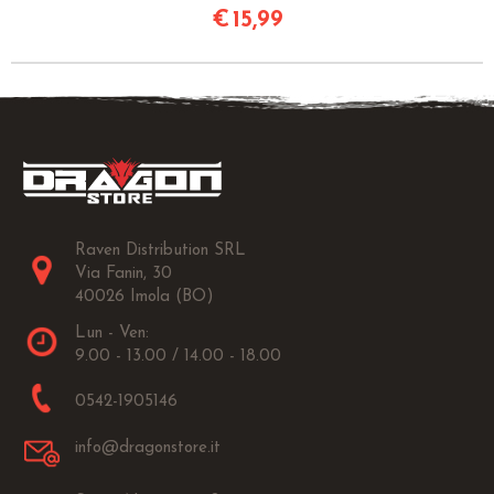
€
15,99
Raven Distribution SRL
Via Fanin, 30
40026 Imola (BO)
Lun - Ven:
9.00 - 13.00 / 14.00 - 18.00
0542-1905146
info@dragonstore.it