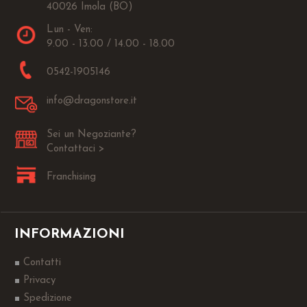
40026 Imola (BO)
Lun - Ven:
9.00 - 13.00 / 14.00 - 18.00
0542-1905146
info@dragonstore.it
Sei un Negoziante?
Contattaci >
Franchising
INFORMAZIONI
Contatti
Privacy
Spedizione