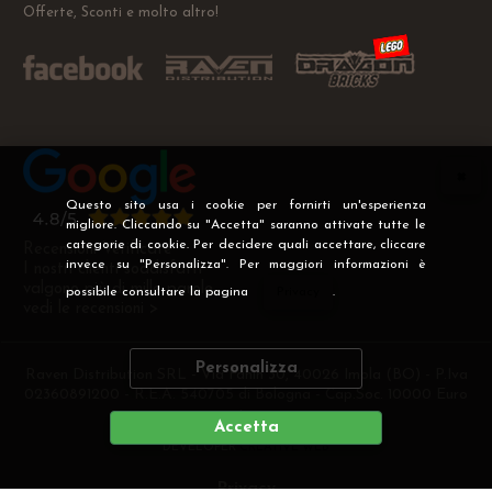
Offerte, Sconti e molto altro!
Questo sito usa i cookie per fornirti un'esperienza
migliore. Cliccando su "Accetta" saranno attivate tutte le
categorie di cookie. Per decidere quali accettare, cliccare
Recensioni Verificate
invece su "Personalizza". Per maggiori informazioni è
I nostri clienti soddisfatti
valgono più di mille parole
possibile consultare la pagina
Privacy
.
vedi le recensioni >
Personalizza
Raven Distribution SRL - Via Fanin 30, 40026 Imola (BO) - P.Iva
02360891200 - R.E.A. 540705 di Bologna - Cap.Soc. 10000 Euro
i.v
Accetta
DEVELOPER
CREATIVE WEB
Privacy