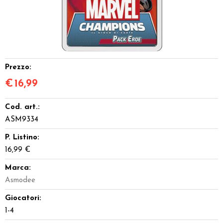
Dadi
Accessori
Giocattoli e Gadget
Prezzo:
€
16,99
Offerte del Dragone
Cod. art.:
ASM9334
P. Listino:
16,99 €
Marca:
Asmodee
Giocatori:
1-4