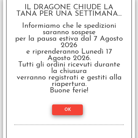
Marvel Champions LCG:
IL DRAGONE CHIUDE LA
L'Insurrezione
TANA PER UNA SETTIMANA...
dell’Ingannatore - Pack
Scenario
Informiamo che le spedizioni
€
21,99
saranno sospese
per la pausa estiva dal 7 Agosto
2026
e riprenderanno Lunedì 17
Agosto 2026.
Tutti gli ordini ricevuti durante
la chiusura
verranno registrati e gestiti alla
riapertura.
Marvel Champions LCG:
Buone ferie!
Civil War
€
44,99