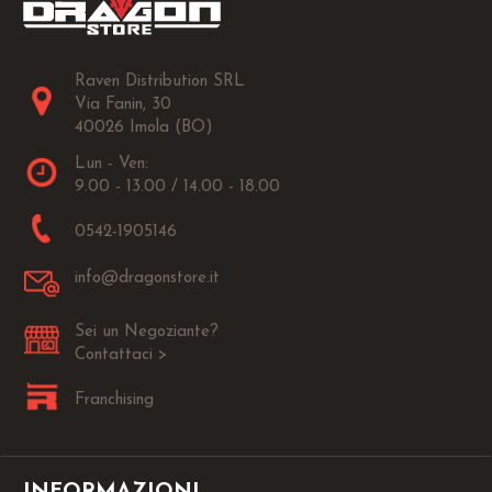
Raven Distribution SRL
Via Fanin, 30
40026 Imola (BO)
Lun - Ven:
9.00 - 13.00 / 14.00 - 18.00
0542-1905146
info@dragonstore.it
Sei un Negoziante?
Contattaci >
Franchising