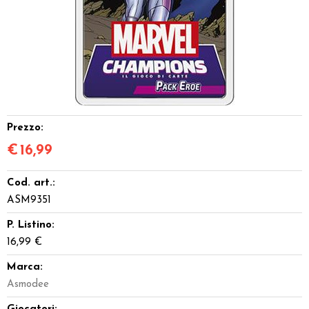
Dadi
Accessori
Giocattoli e Gadget
Offerte del Dragone
Prezzo:
€
16,99
Cod. art.:
ASM9351
P. Listino:
16,99 €
Marca:
Asmodee