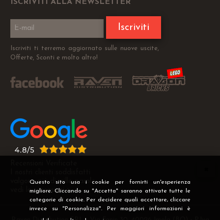
ISCRIVITI ALLA NEWSLETTER
Iscriviti
Iscriviti ti terremo aggiornato sulle nuove uscite,
Offerte, Sconti e molto altro!
Recensioni Verificate
I nostri clienti soddisfatti
valgono più di mille parole
Questo sito usa i cookie per fornirti un'esperienza
vedi le recensioni >
migliore. Cliccando su "Accetta" saranno attivate tutte le
categorie di cookie. Per decidere quali accettare, cliccare
invece su "Personalizza". Per maggiori informazioni è
Raven Distribution SRL - Via Fanin 30, 40026 Imola (BO) - P.Iva