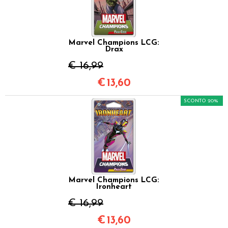
Marvel Champions LCG:
Drax
€ 16,99
€
13,60
SCONTO 20%
Marvel Champions LCG:
Ironheart
€ 16,99
€
13,60