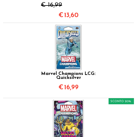
€ 16,99
€
13,60
Marvel Champions LCG:
Quicksilver
€
16,99
SCONTO 20%