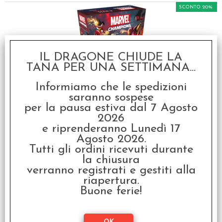
SCONTO 20%
IL DRAGONE CHIUDE LA
TANA PER UNA SETTIMANA...
Marvel Champions LCG:
Informiamo che le spedizioni
Civil War
saranno sospese
€ 44,99
per la pausa estiva dal 7 Agosto
2026
€
35,99
e riprenderanno Lunedì 17
Agosto 2026.
SCONTO 20%
Tutti gli ordini ricevuti durante
la chiusura
verranno registrati e gestiti alla
riapertura.
Buone ferie!
Marvel Champions LCG: