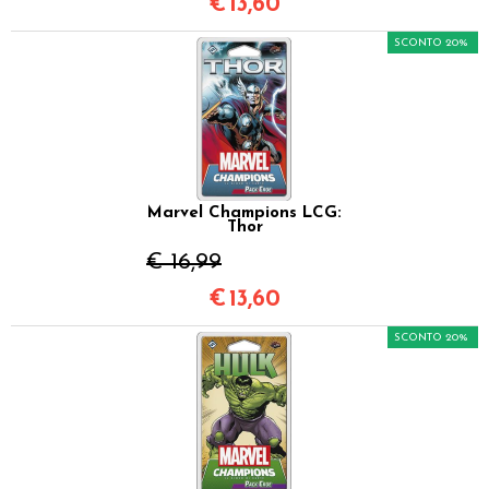
€
13,60
SCONTO 20%
Marvel Champions LCG:
Thor
€ 16,99
€
13,60
SCONTO 20%