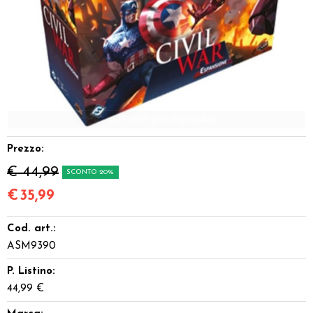
Dadi
Accessori
Giocattoli e Gadget
Offerte del Dragone
Prezzo:
€ 44,99
SCONTO 20%
€
35,99
Cod. art.:
ASM9390
P. Listino:
44,99 €