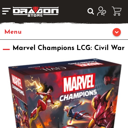
Home
Marvel Champions LCG: Civil War
Giochi di Ruolo
Librigame
Editoria
Giochi di Carte Collezionabili
Miniature