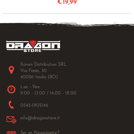
€
19,99
Raven Distribution SRL
Via Fanin, 30
40026 Imola (BO)
Lun - Ven:
9.00 - 13.00 / 14.00 - 18.00
0542-1905146
info@dragonstore.it
Sei un Negoziante?