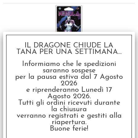
IL DRAGONE CHIUDE LA
TANA PER UNA SETTIMANA...
Marvel Champions LCG:
Nebula
Informiamo che le spedizioni
€
16,99
saranno sospese
per la pausa estiva dal 7 Agosto
2026
SCONTO 20%
e riprenderanno Lunedì 17
Agosto 2026.
Tutti gli ordini ricevuti durante
la chiusura
verranno registrati e gestiti alla
riapertura.
Buone ferie!
Marvel Champions LCG:
Ironheart