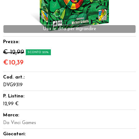
Dadi
Accessori
Usa le dita per ingrandire
Giocattoli e Gadget
Prezzo:
€ 12,99
SCONTO 20%
Offerte del Dragone
€
10,39
Cod. art.:
DVG9319
P. Listino:
12,99 €
Marca:
Da Vinci Games
Giocatori: