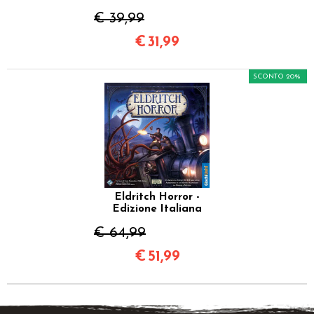
€ 39,99
€
31,99
SCONTO 20%
Eldritch Horror -
Edizione Italiana
€ 64,99
€
51,99