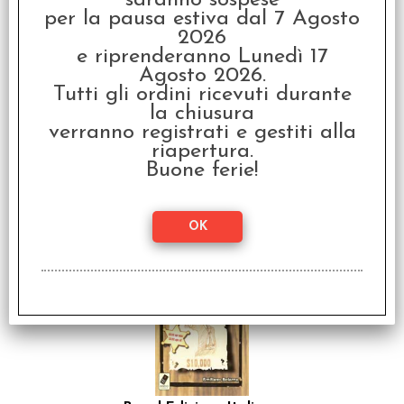
saranno sospese
per la pausa estiva dal 7 Agosto
2026
e riprenderanno Lunedì 17
Agosto 2026.
Tutti gli ordini ricevuti durante
la chiusura
verranno registrati e gestiti alla
6... Le Prendi!
riapertura.
Buone ferie!
€ 12,99
€
10,39
SCONTO 20%