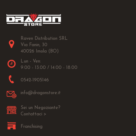
Raven Distribution SRL
Via Fanin, 30
40026 Imola (BO)
Lun - Ven:
9.00 - 13.00 / 14.00 - 18.00
0542-1905146
info@dragonstore.it
Sei un Negoziante?
Contattaci >
Franchising