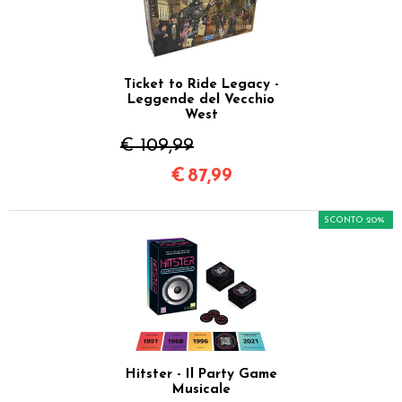
Ticket to Ride Legacy -
Leggende del Vecchio
West
€ 109,99
€
87,99
SCONTO 20%
Hitster - Il Party Game
Musicale