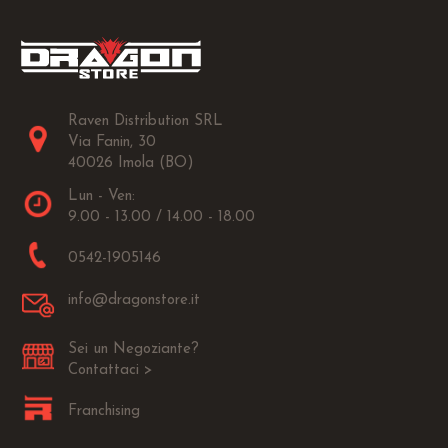
Raven Distribution SRL
Via Fanin, 30
40026 Imola (BO)
Lun - Ven:
9.00 - 13.00 / 14.00 - 18.00
0542-1905146
info@dragonstore.it
Sei un Negoziante?
Contattaci >
Franchising