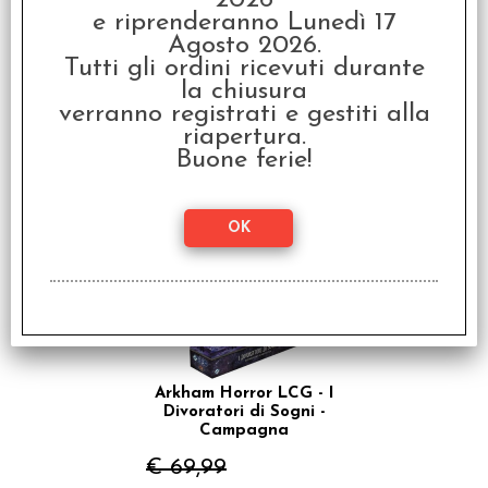
2026
e riprenderanno Lunedì 17
Agosto 2026.
Tutti gli ordini ricevuti durante
la chiusura
Let's Summon Demons -
verranno registrati e gestiti alla
Il Gioco
riapertura.
€
24,99
Buone ferie!
SCONTO 20%
Arkham Horror LCG - I
Divoratori di Sogni -
Campagna
€ 69,99