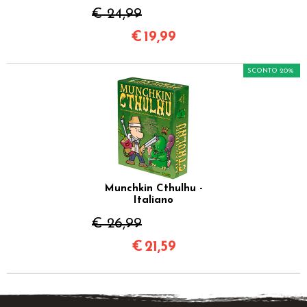
€ 24,99
€
19,99
SCONTO 20%
Munchkin Cthulhu -
Italiano
€ 26,99
€
21,59