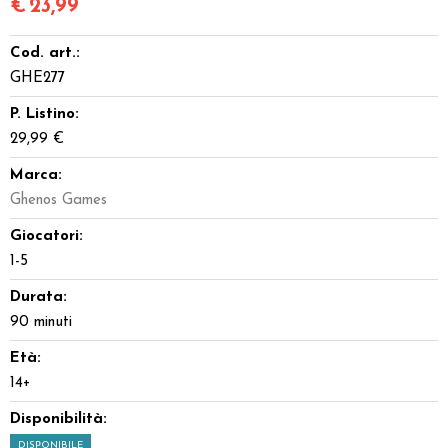
€
23,99
Cod. art.:
GHE277
P. Listino:
29,99 €
Marca:
Ghenos Games
Giocatori:
1-5
Durata:
90 minuti
Età:
14+
Disponibilità:
DISPONIBILE