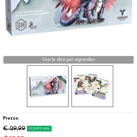
Dadi
Accessori
Giocattoli e Gadget
Offerte del Dragone
Prezzo:
€ 29,99
SCONTO 20%