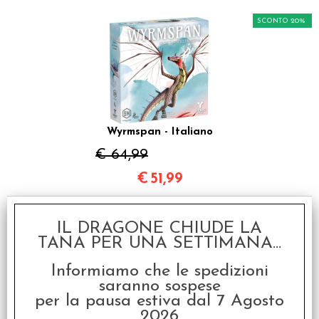
SCONTO 20%
Wyrmspan - Italiano
€ 64,99
€
51,99
I clienti che hanno acquistato questo
IL DRAGONE CHIUDE LA
TANA PER UNA SETTIMANA...
prodotto, hanno scelto anche questi
articoli
Informiamo che le spedizioni
saranno sospese
per la pausa estiva dal 7 Agosto
SCONTO 20%
2026