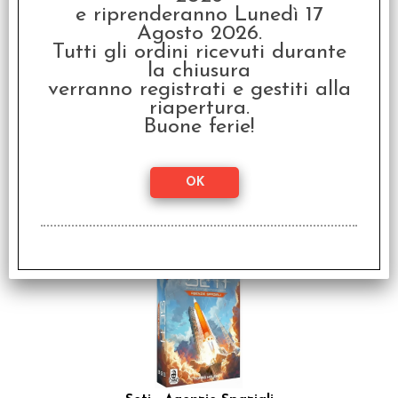
e riprenderanno Lunedì 17
Agosto 2026.
Tutti gli ordini ricevuti durante
la chiusura
verranno registrati e gestiti alla
riapertura.
Buone ferie!
Orloj - L'Orologio
Astronomico di Praga
€ 59,99
€
47,99
SCONTO 20%