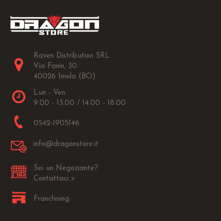
Raven Distribution SRL
Via Fanin, 30
40026 Imola (BO)
Lun - Ven:
9.00 - 13.00 / 14.00 - 18.00
0542-1905146
info@dragonstore.it
Sei un Negoziante?
Contattaci >
Franchising