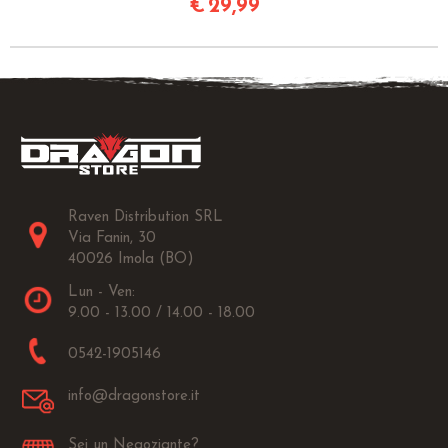
€
29,99
Raven Distribution SRL
Via Fanin, 30
40026 Imola (BO)
Lun - Ven:
9.00 - 13.00 / 14.00 - 18.00
0542-1905146
info@dragonstore.it
Sei un Negoziante?