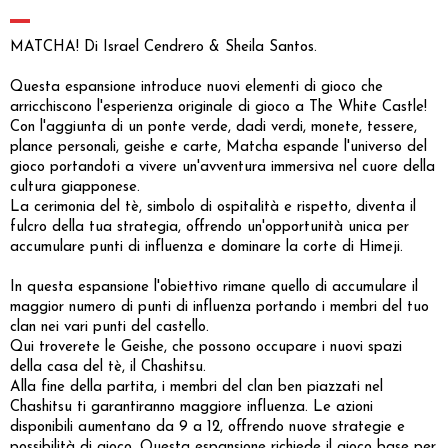
MATCHA! Di Israel Cendrero & Sheila Santos.
Questa espansione introduce nuovi elementi di gioco che
arricchiscono l'esperienza originale di gioco a The White Castle!
Con l'aggiunta di un ponte verde, dadi verdi, monete, tessere,
plance personali, geishe e carte, Matcha espande l'universo del
gioco portandoti a vivere un'avventura immersiva nel cuore della
cultura giapponese.
La cerimonia del tè, simbolo di ospitalità e rispetto, diventa il
fulcro della tua strategia, offrendo un'opportunità unica per
accumulare punti di influenza e dominare la corte di Himeji.
In questa espansione l'obiettivo rimane quello di accumulare il
maggior numero di punti di influenza portando i membri del tuo
clan nei vari punti del castello.
Qui troverete le Geishe, che possono occupare i nuovi spazi
della casa del tè, il Chashitsu.
Alla fine della partita, i membri del clan ben piazzati nel
Chashitsu ti garantiranno maggiore influenza. Le azioni
disponibili aumentano da 9 a 12, offrendo nuove strategie e
possibilità di gioco. Questa espansione richiede il gioco base per