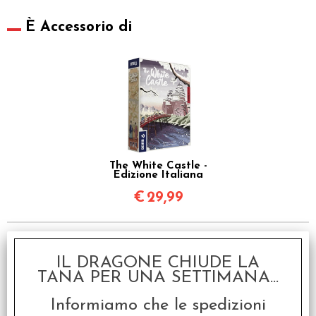
È Accessorio di
The White Castle -
Edizione Italiana
€
29,99
I clienti che hanno acquistato questo
IL DRAGONE CHIUDE LA
prodotto, hanno scelto anche questi
TANA PER UNA SETTIMANA...
articoli
Informiamo che le spedizioni