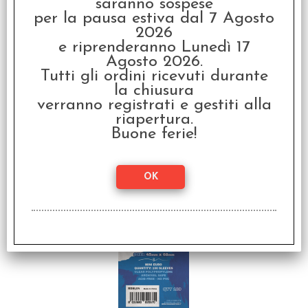
saranno sospese
per la pausa estiva dal 7 Agosto
2026
e riprenderanno Lunedì 17
Agosto 2026.
Tutti gli ordini ricevuti durante
la chiusura
verranno registrati e gestiti alla
riapertura.
Raven King Sleeves -
Buone ferie!
Bustine Protettive
63,5x88 mm (100)
€
2,80