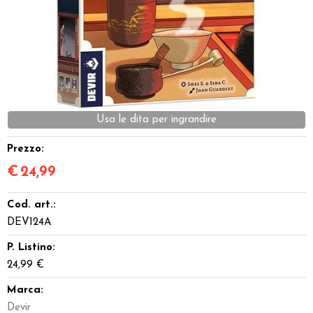
Dadi
Accessori
Giocattoli e Gadget
Offerte del Dragone
Prezzo:
€
24,99
Cod. art.:
DEV124A
P. Listino:
24,99 €
Marca:
Devir