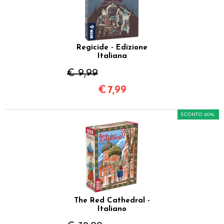
Regicide - Edizione
Italiana
€ 9,99
€
7,99
SCONTO 20%
The Red Cathedral -
Italiano