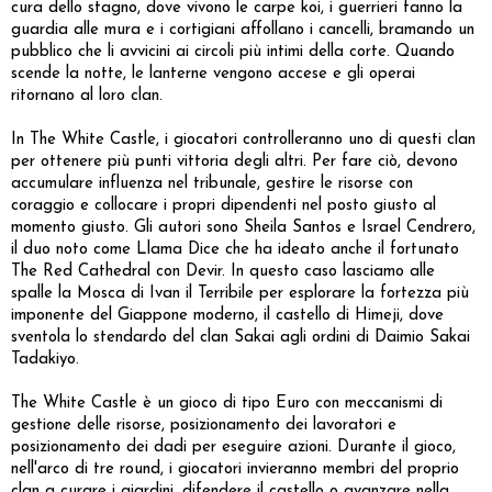
cura dello stagno, dove vivono le carpe koi, i guerrieri fanno la
guardia alle mura e i cortigiani affollano i cancelli, bramando un
pubblico che li avvicini ai circoli più intimi della corte. Quando
scende la notte, le lanterne vengono accese e gli operai
ritornano al loro clan.
In The White Castle, i giocatori controlleranno uno di questi clan
per ottenere più punti vittoria degli altri. Per fare ciò, devono
accumulare influenza nel tribunale, gestire le risorse con
coraggio e collocare i propri dipendenti nel posto giusto al
momento giusto. Gli autori sono Sheila Santos e Israel Cendrero,
il duo noto come Llama Dice che ha ideato anche il fortunato
The Red Cathedral con Devir. In questo caso lasciamo alle
spalle la Mosca di Ivan il Terribile per esplorare la fortezza più
imponente del Giappone moderno, il castello di Himeji, dove
sventola lo stendardo del clan Sakai agli ordini di Daimio Sakai
Tadakiyo.
The White Castle è un gioco di tipo Euro con meccanismi di
gestione delle risorse, posizionamento dei lavoratori e
posizionamento dei dadi per eseguire azioni. Durante il gioco,
nell'arco di tre round, i giocatori invieranno membri del proprio
clan a curare i giardini, difendere il castello o avanzare nella