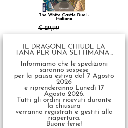
The White Castle Duel -
Italiano
€ 29,99
€
23,99
IL DRAGONE CHIUDE LA
SCONTO 20%
TANA PER UNA SETTIMANA...
Informiamo che le spedizioni
saranno sospese
per la pausa estiva dal 7 Agosto
2026
e riprenderanno Lunedì 17
The White Castle -
Agosto 2026.
Matcha
Tutti gli ordini ricevuti durante
€ 24,99
la chiusura
verranno registrati e gestiti alla
€
19,99
riapertura.
Buone ferie!