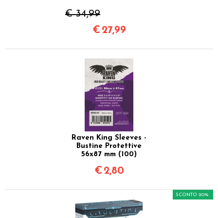
€ 34,99
€
27,99
Raven King Sleeves -
Bustine Protettive
56x87 mm (100)
€
2,80
SCONTO 20%