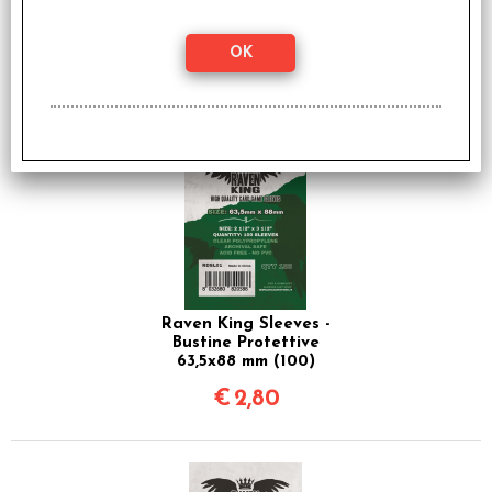
I clienti che hanno acquistato questo
prodotto, hanno scelto anche questi
articoli
Raven King Sleeves -
Bustine Protettive
63,5x88 mm (100)
€
2,80