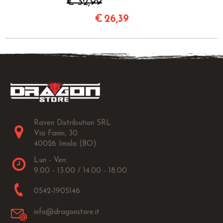
€ 32,99
€
26,39
Raven Distribution SRL
Via Fanin, 30
40026 Imola (BO)
Lun - Ven:
9.00 - 13.00 / 14.00 - 18.00
0542-1905146
info@dragonstore.it