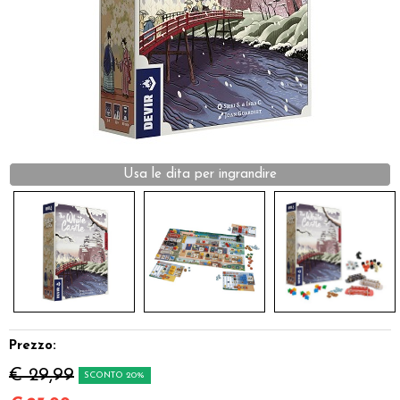
Dadi
Accessori
Giocattoli e Gadget
Offerte del Dragone
Prezzo:
€ 29,99
SCONTO 20%