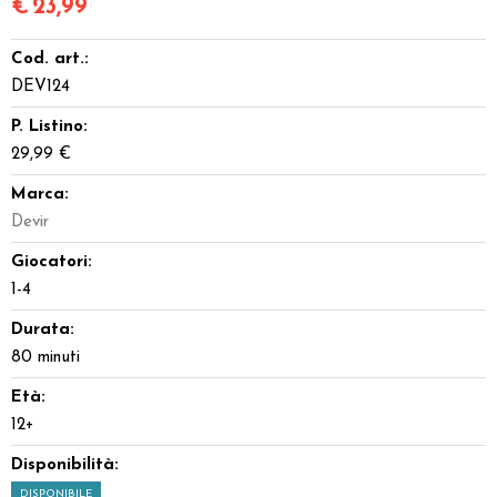
€
23,99
Cod. art.:
DEV124
P. Listino:
29,99 €
Marca:
Devir
Giocatori:
1-4
Durata:
80 minuti
Età:
12+
Disponibilità:
DISPONIBILE