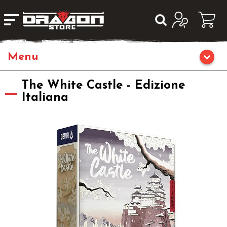
Home
The White Castle - Edizione
Italiana
Giochi di Ruolo
Librigame
Editoria
Giochi di Carte Collezionabili
Miniature