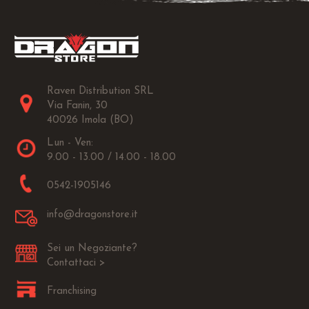
Raven Distribution SRL
Via Fanin, 30
40026 Imola (BO)
Lun - Ven:
9.00 - 13.00 / 14.00 - 18.00
0542-1905146
info@dragonstore.it
Sei un Negoziante?
Contattaci >
Franchising