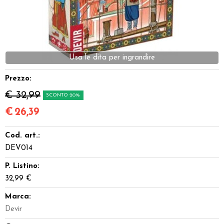
Dadi
Accessori
Usa le dita per ingrandire
Giocattoli e Gadget
Prezzo:
Offerte del Dragone
€ 32,99
SCONTO 20%
€
26,39
Cod. art.:
DEV014
P. Listino:
32,99 €
Marca:
Devir