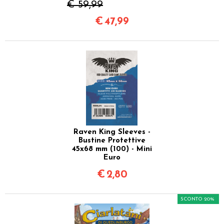
€ 59,99
€
47,99
Raven King Sleeves -
Bustine Protettive
45x68 mm (100) - Mini
Euro
€
2,80
SCONTO 20%