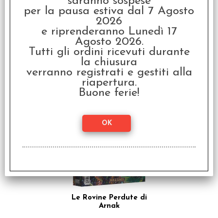
saranno sospese
Bustine Protettive
per la pausa estiva dal 7 Agosto
45x68 mm (100) - Mini
Euro
2026
e riprenderanno Lunedì 17
€
2,80
Agosto 2026.
Tutti gli ordini ricevuti durante
la chiusura
I clienti che hanno acquistato questo
verranno registrati e gestiti alla
prodotto, hanno scelto anche questi
riapertura.
Buone ferie!
articoli
SCONTO 20%
Le Rovine Perdute di
Arnak