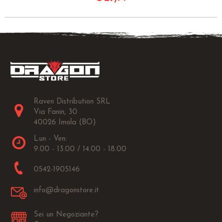
Raven Distribution SRL
Via Fanin, 30
40026 Imola (BO)
Lun - Ven:
9.00 - 13.00 / 14.00 - 18.00
0542-1905146
info@dragonstore.it
Sei un Negoziante?