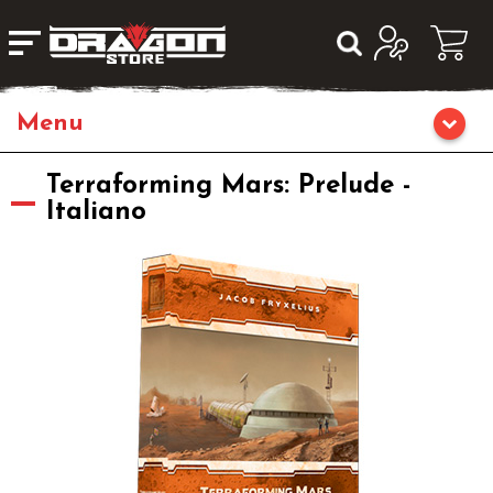
Home
Terraforming Mars: Prelude -
Italiano
Giochi di Ruolo
Librigame
Fumetti & Romanzi
Giochi di Carte Collezionabili
Miniature