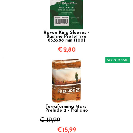
Raven King Sleeves -
Bustine Protettive
63,5x88 mm (100)
€
2,80
SCONTO 20%
Terraforming Mars:
Prelude 2 - Italiano
€ 19,99
€
15,99