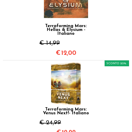
Terraforming Mars:
Hellas & Elysium -
Italiano
€ 14,99
€
12,00
SCONTO 20%
Terraforming Mars:
Venus Next!- Italiano
€ 24,99