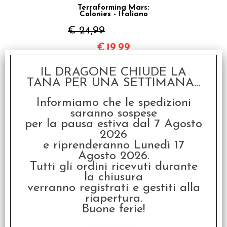
Terraforming Mars:
Colonies - Italiano
€ 24,99
€
19,99
SCONTO 20%
IL DRAGONE CHIUDE LA
TANA PER UNA SETTIMANA...
Informiamo che le spedizioni
saranno sospese
per la pausa estiva dal 7 Agosto
2026
e riprenderanno Lunedì 17
Terraforming Mars Big
Box - Carte Promo
Agosto 2026.
Tutti gli ordini ricevuti durante
€ 14,99
la chiusura
€
12,00
verranno registrati e gestiti alla
riapertura.
Buone ferie!
È Accessorio di