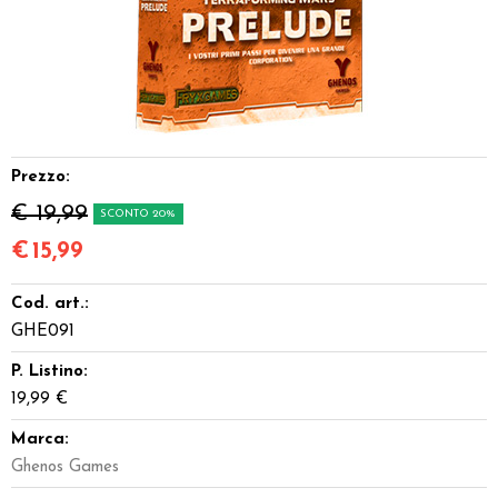
Dadi
Accessori
Giocattoli e Gadget
Prezzo:
Offerte del Dragone
€ 19,99
SCONTO 20%
€
15,99
Cod. art.:
GHE091
P. Listino:
19,99 €
Marca:
Ghenos Games