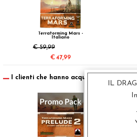
Terraforming Mars -
Italiano
€ 59,99
€
47,99
I clienti che hanno acquistato questo pr
IL DRA
SCONTO 20%
I