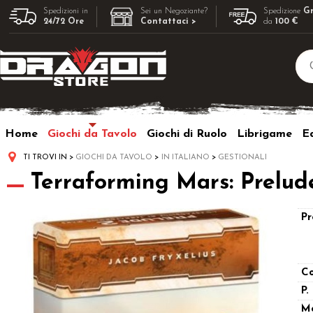
Spedizioni in
Sei un Negoziante?
Spedizione
Gr
24/72 Ore
Contattaci >
da
100 €
Home
Giochi da Tavolo
Giochi di Ruolo
Librigame
Ed
TI TROVI IN
GIOCHI DA TAVOLO
IN ITALIANO
GESTIONALI
Terraforming Mars: Prelude
Pr
Co
P.
M