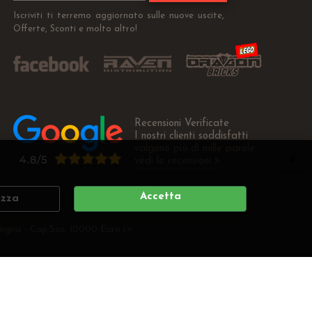
Iscriviti ti terremo aggiornato sulle nuove uscite,
Offerte, Sconti e molto altro!
Recensioni Verificate
I nostri clienti soddisfatti
valgono più di mille parole
vedi le recensioni >
Accetta
izza
ogna - Cap.Soc. 10000 Euro i.v