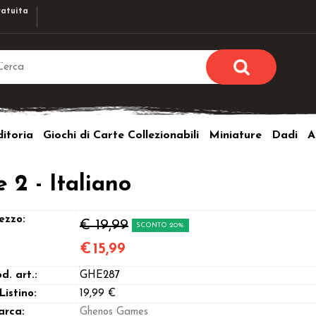
atuita
Sono già r
Per completare l'ordi
itoria
Giochi di Carte Collezionabili
Miniature
Dadi
A
utente e la passwor
pulsante 
Nome u
 2 - Italiano
Passw
ezzo:
€ 19,99
SCONTO 20%
€
15,99
d. art.:
GHE287
Hai perso l
 Listino:
19,99 €
arca:
Ghenos Games