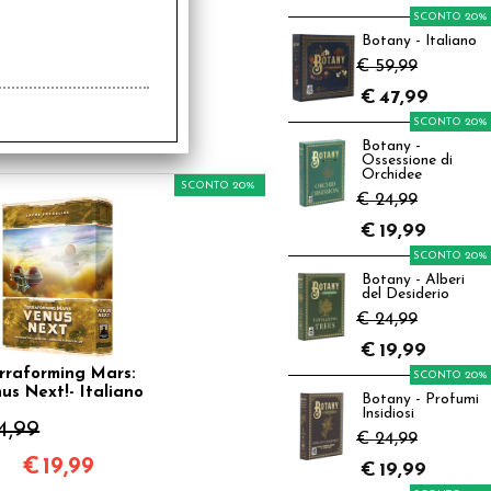
SCONTO 20%
rraforming Mars:
opia & Cimmeria -
Botany - Italiano
Italiano
€ 59,99
9,99
€
47,99
SCONTO 20%
€
15,99
Botany -
Ossessione di
Orchidee
SCONTO 20%
€ 24,99
€
19,99
SCONTO 20%
Botany - Alberi
del Desiderio
€ 24,99
€
19,99
rraforming Mars:
SCONTO 20%
us Next!- Italiano
Botany - Profumi
Insidiosi
4,99
€ 24,99
€
19,99
€
19,99