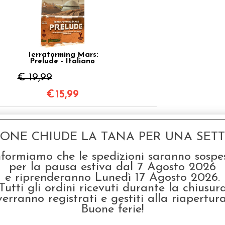
Terraforming Mars:
Prelude - Italiano
€ 19,99
€
15,99
odotto, hanno scelto anche questi articoli
GONE CHIUDE LA TANA PER UNA SETTI
SCONTO 20%
nformiamo che le spedizioni saranno sospe
per la pausa estiva dal 7 Agosto 2026
e riprenderanno Lunedì 17 Agosto 2026.
Tutti gli ordini ricevuti durante la chiusur
verranno registrati e gestiti alla riapertura
Buone ferie!