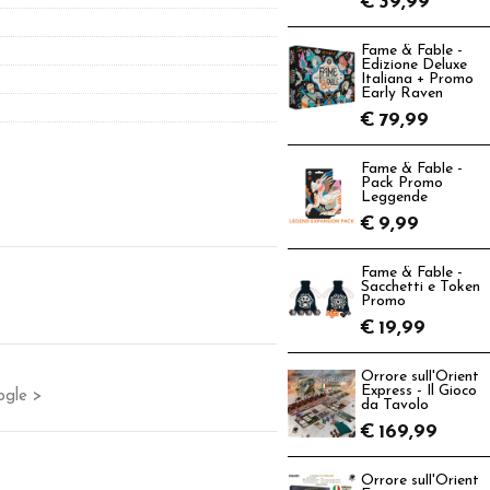
€
39,99
Fame & Fable -
Edizione Deluxe
Italiana + Promo
Early Raven
€
79,99
Fame & Fable -
Pack Promo
Leggende
€
9,99
Fame & Fable -
Sacchetti e Token
Promo
€
19,99
Orrore sull'Orient
Express - Il Gioco
ogle >
da Tavolo
€
169,99
Orrore sull'Orient