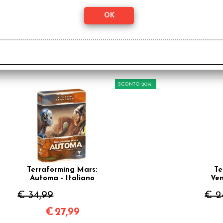
Terraforming Mars -
Te
Milestone e
Ut
Riconoscimenti
€ 15,99
€ 1
€
12,80
SCONTO 20%
Terraforming Mars:
Te
Automa - Italiano
Ven
€ 34,99
€ 2
€
27,99