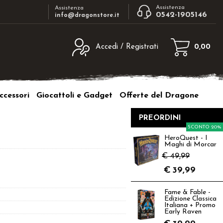
Assistenza
Assistenza
0542-1905146
info@dragonstore.it
Accedi / Registrati
0,00
egistrato
Sono un nuovo cliente
ne inserisci il nome
Se non sei ancora registrato sul nostro
ccessori
Giocattoli e Gadget
Offerte del Dragone
d e poi clicca sul
sito clicca sul pulsante "Registrati"
"Accedi"
PREORDINI
tente:
SCONTO 20%
HeroQuest - I
Maghi di Morcar
ord:
€ 49,99
€
39,99
Fame & Fable -
Edizione Classica
a password?
Italiana + Promo
Early Raven