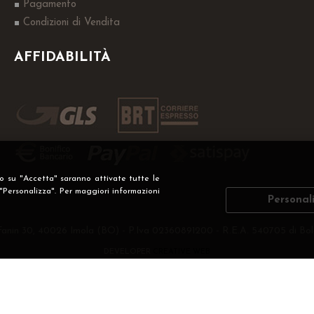
Pagamento
Condizioni di Vendita
AFFIDABILITÀ
do su "Accetta" saranno attivate tutte le
 "Personalizza". Per maggiori informazioni
Personal
Fanin 30, 40026 Imola (BO) - P.Iva 02360891200 - R.E.A. 540705 di Bol
DEVELOPER
CREATIVE WEB
Privacy