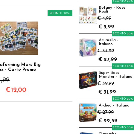
SCONTO 20%
Botany - Rose
Reali
SCONTO 20%
€ 4,99
€
3,99
SCONTO 20%
Acuarella -
Italiano
€ 34,99
€
27,99
raforming Mars Big
SCONTO 20%
ox - Carte Promo
Super Boss
Monster - Italiano
4,99
€ 39,99
€
12,00
€
31,99
SCONTO 20%
Archeo - Italiano
€ 27,99
€
22,39
SCONTO 20%