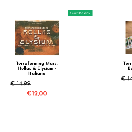
SCONTO 20%
Terraforming Mars:
Ter
Hellas & Elysium -
B
Italiano
€ 1
€ 14,99
€
12,00