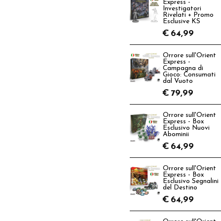
Express -
Investigatori
Rivelati + Promo
Esclusive KS
€
64,99
Orrore sull'Orient
Express -
Campagna di
Gioco: Consumati
dal Vuoto
€
79,99
Orrore sull'Orient
Express - Box
Esclusivo Nuovi
Abominii
€
64,99
Orrore sull'Orient
Express - Box
Esclusivo Segnalini
del Destino
€
64,99