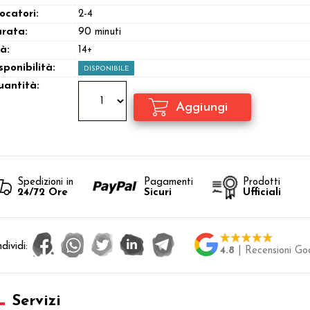
ocatori:
2-4
rata:
90 minuti
à:
14+
sponibilità:
DISPONIBILE
antità:
Spedizioni in
Pagamenti
Prodotti
24/72 Ore
Sicuri
Ufficiali
dividi:
4.8
| Recensioni Go
Servizi