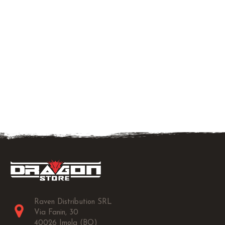
Raven Distribution SRL
Via Fanin, 30
40026 Imola (BO)