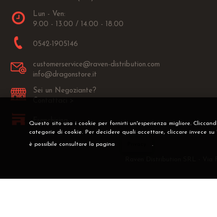
Lun - Ven:
9.00 - 13.00 / 14.00 - 18.00
0542-1905146
customerservice@raven-distribution.com
info@dragonstore.it
Sei un Negoziante?
Contattaci >
Franchising
Questo sito usa i cookie per fornirti un'esperienza migliore. Cliccan
categorie di cookie. Per decidere quali accettare, cliccare invece su
è possibile consultare la pagina
Privacy
.
Raven Distribution SRL - Via 
Preferenze cookie