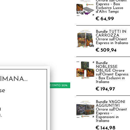
Orrore sull'Orient
Express - Box
Esclusivo Lusso
d'Altri Tempi
€
64,99
Bundle TUTTI IN
CARROZZA
Orrore sull'Orient
Express in Italiano
€
509,94
Bundle
NOBLESSE
OBLIGE Orrore
sull'Orient Express
MANA...
- Box Esclusivi in
Italiano
SCONTO 20%
€
194,97
se
Bundle VAGONI
AGGIUNTIVI
a
Orrore sull'Orient
.
Express -
Espansioni in
Italiano
€
144,98