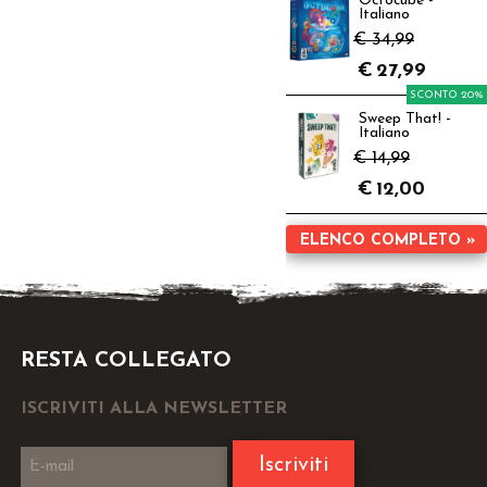
Octocube -
Italiano
€ 34,99
€
27,99
SCONTO 20%
Sweep That! -
Italiano
€ 14,99
€
12,00
ELENCO COMPLETO »
RESTA COLLEGATO
ISCRIVITI ALLA NEWSLETTER
Iscriviti