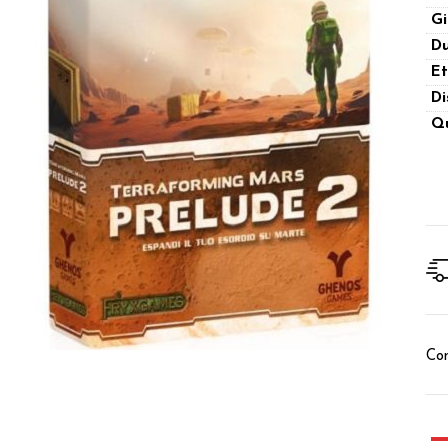
Gi
Du
Et
Di
Qu
Con