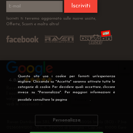
Iscriviti
Iscriviti ti terremo aggiornato sulle nuove uscite,
Offerte, Sconti e molto altro!
Questo sito usa i cookie per fornirti un'esperienza
migliore. Cliccando su "Accetta" saranno attivate tutte le
categorie di cookie. Per decidere quali accettare, cliccare
Recensioni Verificate
invece su "Personalizza". Per maggiori informazioni è
I nostri clienti soddisfatti
valgono più di mille parole
possibile consultare la pagina
Privacy
.
vedi le recensioni >
Personalizza
Raven Distribution SRL - Via Fanin 30, 40026 Imola (BO) - P.Iva
02360891200 - R.E.A. 540705 di Bologna - Cap.Soc. 10000 Euro
i.v