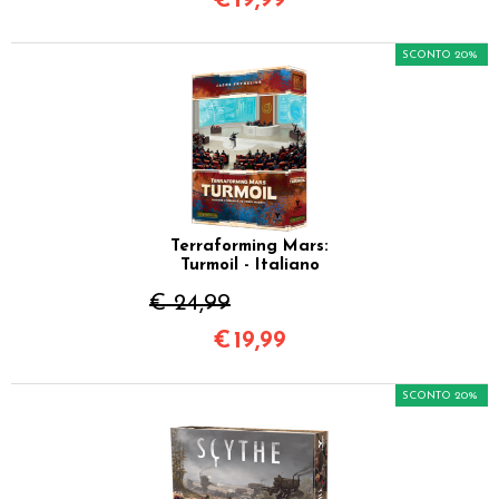
€
19,99
SCONTO 20%
Terraforming Mars:
Turmoil - Italiano
€ 24,99
€
19,99
SCONTO 20%