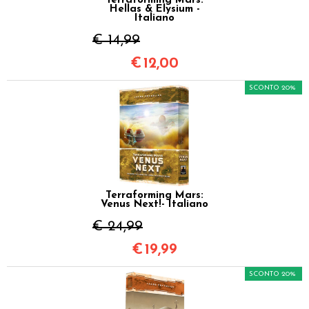
Terraforming Mars:
Hellas & Elysium -
Italiano
€ 14,99
€
12,00
SCONTO 20%
Terraforming Mars:
Venus Next!- Italiano
€ 24,99
€
19,99
SCONTO 20%