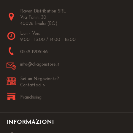
Raven Distribution SRL
Via Fanin, 30
40026 Imola (BO)
Lun - Ven:
9.00 - 13.00 / 14.00 - 18.00
0542-1905146
info@dragonstore.it
Sei un Negoziante?
Contattaci >
Franchising
INFORMAZIONI