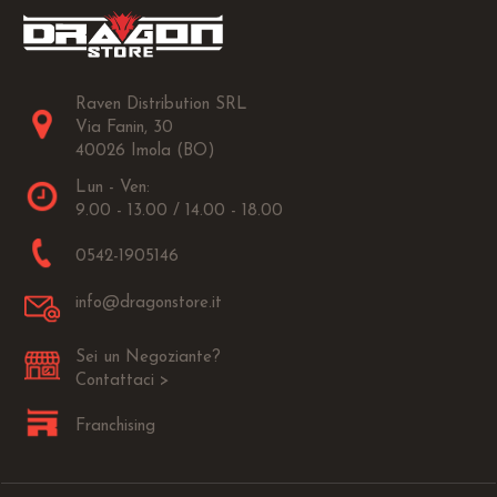
Raven Distribution SRL
Via Fanin, 30
40026 Imola (BO)
Lun - Ven:
9.00 - 13.00 / 14.00 - 18.00
0542-1905146
info@dragonstore.it
Sei un Negoziante?
Contattaci >
Franchising