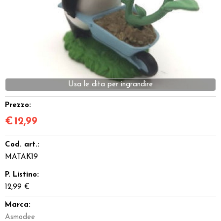
Dadi
Accessori
Giocattoli e Gadget
Usa le dita per ingrandire
Offerte del Dragone
Prezzo:
€
12,99
Cod. art.:
MATAK19
P. Listino:
12,99 €
Marca:
Asmodee