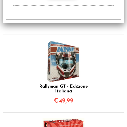
Clash of Rage - Italiano
€
119,00
Rallyman GT - Edizione
Italiana
€
49,99