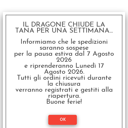
IL DRAGONE CHIUDE LA
TANA PER UNA SETTIMANA...
Informiamo che le spedizioni
saranno sospese
per la pausa estiva dal 7 Agosto
Takenoko: Baby Panda -
2026
Rainbow
e riprenderanno Lunedì 17
Agosto 2026.
€
12,99
Tutti gli ordini ricevuti durante
la chiusura
verranno registrati e gestiti alla
riapertura.
Buone ferie!