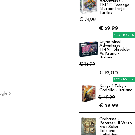
Adventures -
TMNT Teenage
Mutant Ninja
Turtles
€ 74,99
€
59,99
SCONTO 20%
Unmatched
Adventures -
TMNT Shredder
Vs Krang -
Italiano
€ 14,99
€
12,00
SCONTO 20%
King of Tokyo
Godzilla - Italiano
ogle >
€ 49,99
€
39,99
Grahame -
Petersen: Il Vento
tra i Salici -
Edizione
Definitiva