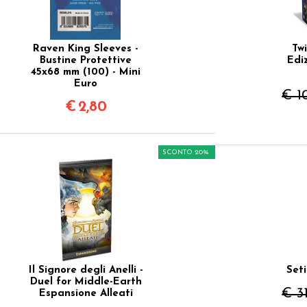
Raven King Sleeves -
Tw
Bustine Protettive
Edi
45x68 mm (100) - Mini
Euro
€ 1
€
2,80
SCONTO 20%
Il Signore degli Anelli -
Seti
Duel for Middle-Earth
€ 3
Espansione Alleati