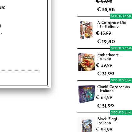
€ 69,98
se
€
55,98
SCONTO 20%
A Carnivore Did
a
It! - Italiano
.
€ 15,99
€
12,80
SCONTO 20%
Emberheart -
Italiano
€ 39,99
€
31,99
SCONTO 20%
Clank! Catacombs
- Italiano
€ 64,99
€
51,99
SCONTO 20%
Black Flag! -
Italiano
€ 24,99