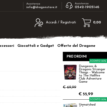
Assistenza
Assistenza
0542-1905146
info@dragonstore.it
Accedi / Registrati
0,00
egistrato
Sono un nuovo cliente
ne inserisci il nome
Se non sei ancora registrato sul nostro
ccessori
Giocattoli e Gadget
Offerte del Dragone
d e poi clicca sul
sito clicca sul pulsante "Registrati"
"Accedi"
PREORDINI
tente:
SCONTO 20%
Dungeons &
Dragons Stranger
ord:
Things - Welcome
to The Hellfire
Club Adventure
Game
€ 69,99
€
55,99
a password?
SCONTO 20%
Unmatched