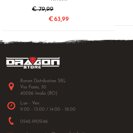
€ 79,99
€
63,99
Raven Distribution SRL
Via Fanin, 30
40026 Imola (BO)
Lun - Ven:
9.00 - 13.00 / 14.00 - 18.00
0542-1905146