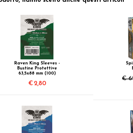
odotto, hanno scelto anche questi articoli
Raven King Sleeves -
Spi
Bustine Protettive
63,5x88 mm (100)
€ 6
€
2,80