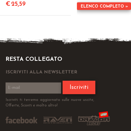
€
25,59
ELENCO COMPLETO »
RESTA COLLEGATO
ISCRIVITI ALLA NEWSLETTER
Iscriviti
Iscriviti ti terremo aggiornato sulle nuove uscite,
Offerte, Sconti e molto altro!