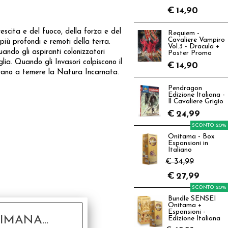
€
14,90
crescita e del fuoco, della forza e del
Requiem -
Cavaliere Vampiro
 più profondi e remoti della terra.
Vol.3 - Dracula +
ando gli aspiranti colonizzatori
Poster Promo
lia. Quando gli Invasori colpiscono il
€
14,90
parano a temere la Natura Incarnata.
Pendragon
Edizione Italiana -
Il Cavaliere Grigio
€
24,99
SCONTO 20%
Onitama - Box
Espansioni in
Italiano
€ 34,99
€
27,99
SCONTO 20%
Bundle SENSEI
Onitama +
Espansioni -
MANA...
Edizione Italiana