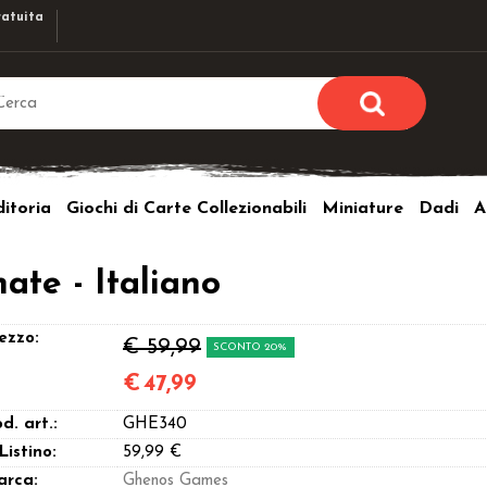
atuita
Sono già r
Per completare l'ordi
itoria
Giochi di Carte Collezionabili
Miniature
Dadi
A
utente e la passwor
pulsante 
Nome u
nate - Italiano
Passw
ezzo:
€ 59,99
SCONTO 20%
€
47,99
d. art.:
GHE340
Hai perso l
 Listino:
59,99 €
arca:
Ghenos Games