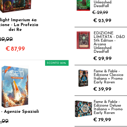
Unleashed:
Deadfall
€ 29,99
ilight Imperium 4a
€
23,99
zione - La Profezia
dei Re
EDIZIONE
LIMITATA - D&D
09,99
5th Edition -
Arcana
€
87,99
Unleashed:
Deadfall
€
29,99
SCONTO 20%
Fame & Fable -
Edizione Classica
Italiana + Promo
Early Raven
€
39,99
Fame & Fable -
Edizione Deluxe
Italiana + Promo
 - Agenzie Spaziali
Early Raven
€
79,99
1,99