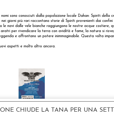
i cui nomi sono conosciuti dalla popolazione locale Dahan: Spiriti della 
nei giorni più rari raccontano storie di Spiriti provenienti dai confini
o le navi dalle vele bianche raggiungono le nostre acque costiere, qu
atri per rivendicare la terra con avidità e fame, la natura si risveg
ella leggenda e affrontano un potere inimmaginabile. Questa volta im
nuovi aspetti e molto altro ancora.
GONE CHIUDE LA TANA PER UNA SETTI
Raven King Sleeves -
Bustine Protettive