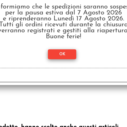
45x68 mm (100) - Mini
nformiamo che le spedizioni saranno sospe
Euro
€
2,80
per la pausa estiva dal 7 Agosto 2026
e riprenderanno Lunedì 17 Agosto 2026.
Tutti gli ordini ricevuti durante la chiusur
verranno registrati e gestiti alla riapertura
Buone ferie!