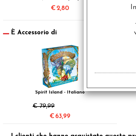
63,5x88 mm (100)
I
€
2,80
È Accessorio di
SCONTO 20%
Spirit Island - Italiano
€ 79,99
€
63,99