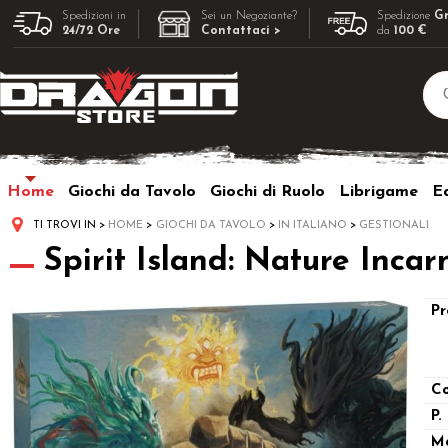
Spedizioni in
Sei un Negoziante?
Spedizione
Gr
24/72 Ore
Contattaci >
da
100 €
Home
Giochi da Tavolo
Giochi di Ruolo
Librigame
Ed
TI TROVI IN
HOME
GIOCHI DA TAVOLO
IN ITALIANO
GESTIONALI
Spirit Island: Nature Incar
Pr
Co
P.
M