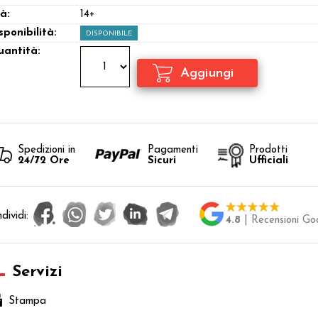
à:
14+
sponibilità:
DISPONIBILE
antità:
Spedizioni in
Pagamenti
Prodotti
24/72 Ore
Sicuri
Ufficiali
dividi:
4.8
| Recensioni Go
Servizi
Stampa