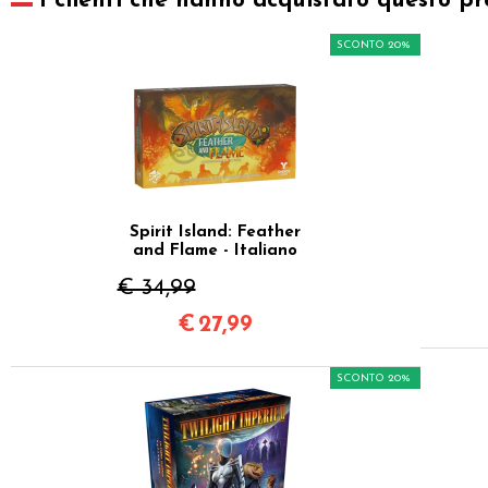
I clienti che hanno acquistato questo pr
SCONTO 20%
Spirit Island: Feather
and Flame - Italiano
€ 34,99
€
27,99
SCONTO 20%