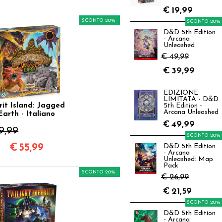
€
19,99
SCONTO 20%
SCONTO 20%
D&D 5th Edition
- Arcana
Unleashed
€ 49,99
€
39,99
EDIZIONE
LIMITATA - D&D
rit Island: Jagged
5th Edition -
Arcana Unleashed
Earth - Italiano
€
49,99
9,99
SCONTO 20%
€
55,99
D&D 5th Edition
- Arcana
Unleashed: Map
Pack
SCONTO 20%
€ 26,99
€
21,59
SCONTO 20%
D&D 5th Edition
- Arcana