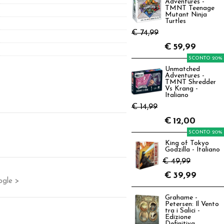
Adventures -
TMNT Teenage
Mutant Ninja
Turtles
€ 74,99
€
59,99
SCONTO 20%
Unmatched
Adventures -
TMNT Shredder
Vs Krang -
Italiano
€ 14,99
€
12,00
SCONTO 20%
King of Tokyo
Godzilla - Italiano
€ 49,99
€
39,99
ogle >
Grahame -
Petersen: Il Vento
tra i Salici -
Edizione
Definitiva