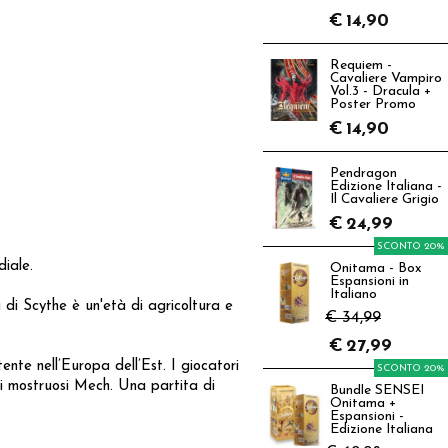
€
14,90
Requiem -
Cavaliere Vampiro
Vol.3 - Dracula +
Poster Promo
€
14,90
Pendragon
Edizione Italiana -
Il Cavaliere Grigio
€
24,99
SCONTO 20%
diale.
Onitama - Box
Espansioni in
Italiano
 di Scythe è un'età di agricoltura e
€ 34,99
€
27,99
nte nell’Europa dell’Est. I giocatori
SCONTO 20%
o i mostruosi Mech. Una partita di
Bundle SENSEI
Onitama +
Espansioni -
Edizione Italiana