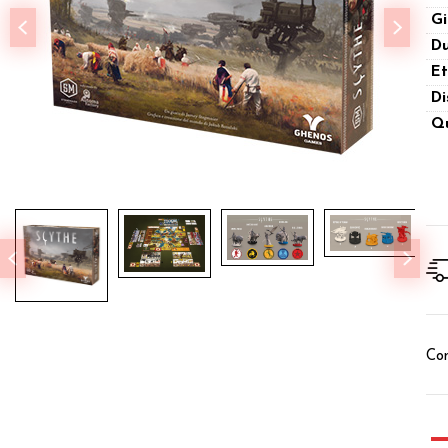
Gi
Du
Et
Di
Qu
Con