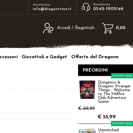
Assistenza
Assistenza
0542-1905146
info@dragonstore.it
Accedi / Registrati
0,00
egistrato
Sono un nuovo cliente
ne inserisci il nome
Se non sei ancora registrato sul nostro
ccessori
Giocattoli e Gadget
Offerte del Dragone
d e poi clicca sul
sito clicca sul pulsante "Registrati"
"Accedi"
PREORDINI
tente:
SCONTO 20%
Dungeons &
Dragons Stranger
ord:
Things - Welcome
to The Hellfire
Club Adventure
Game
€ 69,99
€
55,99
a password?
SCONTO 20%
Unmatched