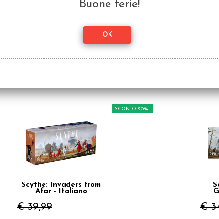
Buone ferie!
SCONTO 20%
Scythe: Invaders from
S
Afar - Italiano
G
€ 39,99
€ 3