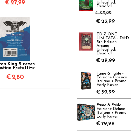
€
27,99
Unleashed:
Deadfall
€ 29,99
€
23,99
EDIZIONE
LIMITATA - D&D
5th Edition -
Arcana
Unleashed:
Deadfall
€
29,99
en King Sleeves -
stine Protettive
68 mm (100) - Mini
Fame & Fable -
Euro
€
2,80
Edizione Classica
Italiana + Promo
Early Raven
€
39,99
Fame & Fable -
Edizione Deluxe
Italiana + Promo
Early Raven
€
79,99