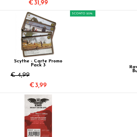
€
31,99
SCONTO 20%
Scythe - Carte Promo
Pack 3
Rav
Bu
€ 4,99
45x
€
3,99