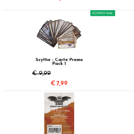
SCONTO 20%
Scythe - Carte Promo
Pack 1
€ 9,99
€
7,99