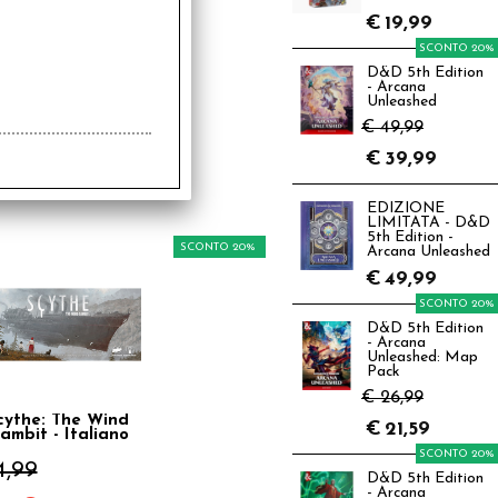
€
19,99
SCONTO 20%
D&D 5th Edition
- Arcana
Unleashed
€ 49,99
€
39,99
EDIZIONE
LIMITATA - D&D
5th Edition -
SCONTO 20%
Arcana Unleashed
€
49,99
SCONTO 20%
D&D 5th Edition
- Arcana
Unleashed: Map
Pack
€ 26,99
cythe: The Wind
€
21,59
ambit - Italiano
SCONTO 20%
4,99
D&D 5th Edition
- Arcana