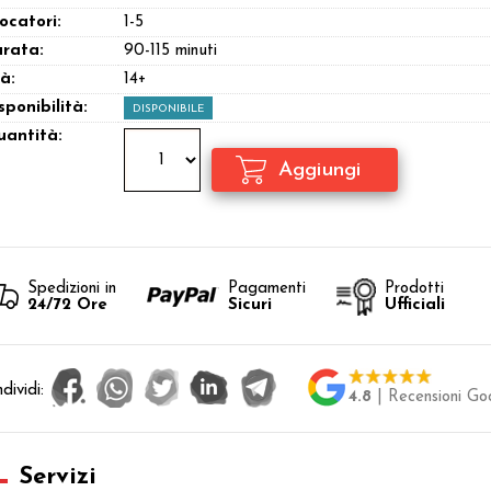
ocatori:
1-5
rata:
90-115 minuti
à:
14+
sponibilità:
DISPONIBILE
antità:
Spedizioni in
Pagamenti
Prodotti
24/72 Ore
Sicuri
Ufficiali
dividi:
4.8
| Recensioni Go
Servizi