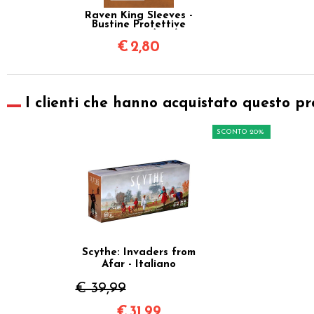
Raven King Sleeves -
Bustine Protettive
57,5x89 mm (100) -
Standard USA
€
2,80
I clienti che hanno acquistato questo pr
SCONTO 20%
Scythe: Invaders from
Afar - Italiano
€ 39,99
€
31,99