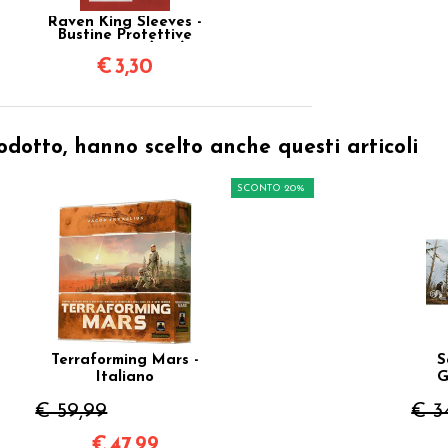
Raven King Sleeves -
Bustine Protettive
70x120 mm (100)
€
3,30
odotto, hanno scelto anche questi articoli
SCONTO 20%
Terraforming Mars -
S
Italiano
G
€ 59,99
€ 3
€
47,99