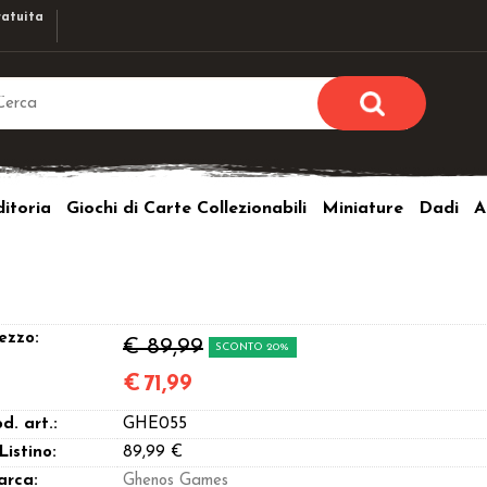
atuita
Sono già r
Per completare l'ordi
itoria
Giochi di Carte Collezionabili
Miniature
Dadi
A
utente e la passwor
pulsante 
Nome u
Passw
ezzo:
€ 89,99
SCONTO 20%
€
71,99
d. art.:
GHE055
Hai perso l
 Listino:
89,99 €
arca:
Ghenos Games