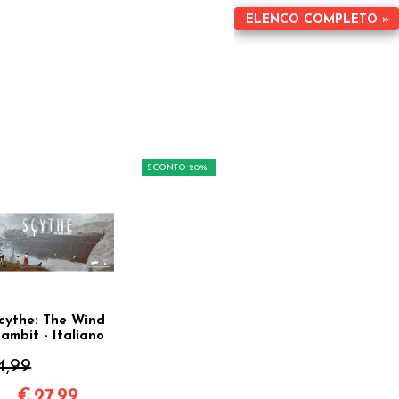
ELENCO COMPLETO »
SCONTO 20%
cythe: The Wind
ambit - Italiano
4,99
€
27,99