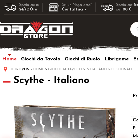
Spedizioni in
Sei un Negoziante?
Spedizione
Gr
24/72 Ore
Contattaci >
da
100 €
Home
Giochi da Tavolo
Giochi di Ruolo
Librigame
Ed
TI TROVI IN
HOME
GIOCHI DA TAVOLO
IN ITALIANO
GESTIONALI
Scythe - Italiano
Pr
Co
P.
M