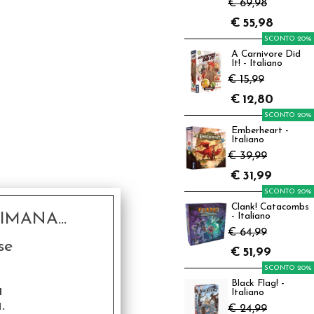
€ 69,98
€
55,98
SCONTO 20%
A Carnivore Did
It! - Italiano
€ 15,99
€
12,80
SCONTO 20%
Emberheart -
Italiano
€ 39,99
€
31,99
SCONTO 20%
Clank! Catacombs
MANA...
- Italiano
€ 64,99
se
€
51,99
SCONTO 20%
Black Flag! -
a
Italiano
.
€ 24,99