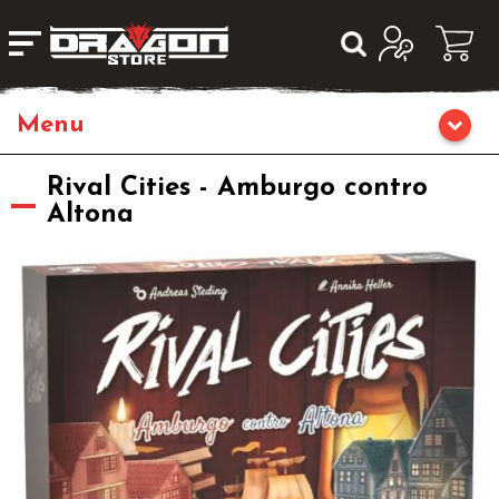
Home
Rival Cities - Amburgo contro
Altona
Giochi di Ruolo
Librigame
Editoria
Giochi di Carte Collezionabili
Miniature