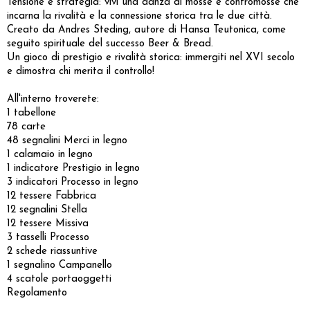
Tensione e strategia: vivi una danza di mosse e contromosse che
incarna la rivalità e la connessione storica tra le due città.
Creato da Andres Steding, autore di Hansa Teutonica, come
seguito spirituale del successo Beer & Bread.
Un gioco di prestigio e rivalità storica: immergiti nel XVI secolo
e dimostra chi merita il controllo!
All'interno troverete:
1 tabellone
78 carte
48 segnalini Merci in legno
1 calamaio in legno
1 indicatore Prestigio in legno
3 indicatori Processo in legno
12 tessere Fabbrica
12 segnalini Stella
12 tessere Missiva
3 tasselli Processo
2 schede riassuntive
1 segnalino Campanello
4 scatole portaoggetti
Regolamento