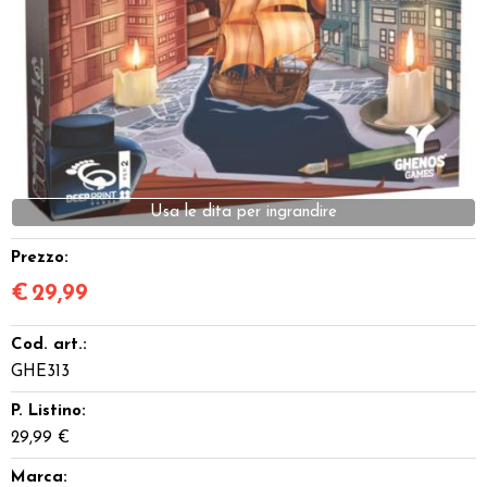
Dadi
Accessori
Giocattoli e Gadget
Offerte del Dragone
Usa le dita per ingrandire
Prezzo:
€
29,99
Cod. art.:
GHE313
P. Listino:
29,99 €
Marca: