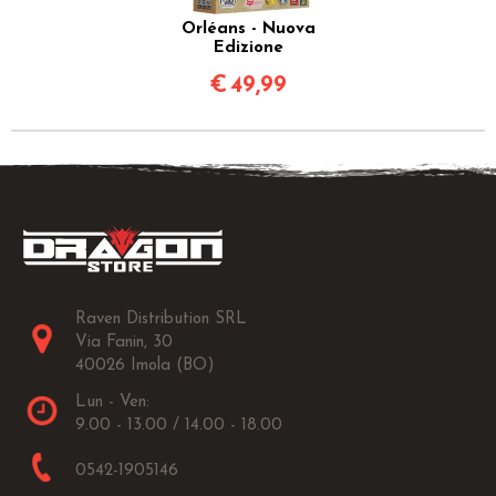
Orléans - Nuova
Edizione
€
49,99
Raven Distribution SRL
Via Fanin, 30
40026 Imola (BO)
Lun - Ven:
9.00 - 13.00 / 14.00 - 18.00
0542-1905146