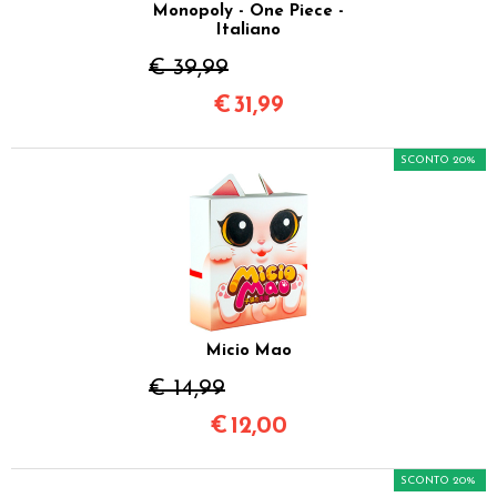
Monopoly - One Piece -
Italiano
€ 39,99
€
31,99
SCONTO 20%
Micio Mao
€ 14,99
€
12,00
SCONTO 20%