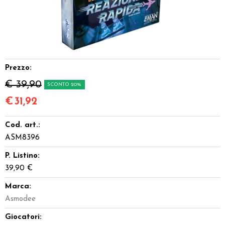
Dadi
Accessori
Giocattoli e Gadget
Prezzo:
€ 39,90
SCONTO 20%
Offerte del Dragone
€
31,92
Cod. art.:
ASM8396
P. Listino:
39,90 €
Marca:
Asmodee
Giocatori: