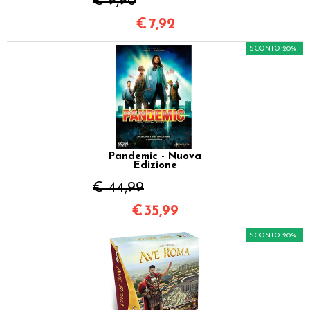
€ 9,90
€
7,92
SCONTO 20%
Pandemic - Nuova
Edizione
€ 44,99
€
35,99
SCONTO 20%