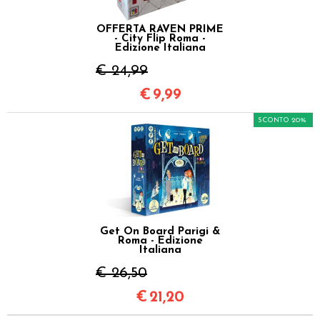
OFFERTA RAVEN PRIME
- City Flip Roma -
Edizione Italiana
€ 24,99
€
9,99
SCONTO 20%
Get On Board Parigi &
Roma - Edizione
Italiana
€ 26,50
€
21,20