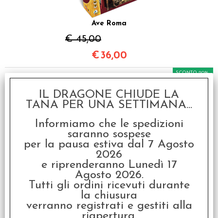
Ave Roma
€ 45,00
€
36,00
SCONTO 20%
IL DRAGONE CHIUDE LA
TANA PER UNA SETTIMANA...
Informiamo che le spedizioni
saranno sospese
per la pausa estiva dal 7 Agosto
Dado d6 - Numeri
2026
Romani
e riprenderanno Lunedì 17
€ 1,50
Agosto 2026.
Tutti gli ordini ricevuti durante
€
1,20
la chiusura
verranno registrati e gestiti alla
SCONTO 20%
riapertura.