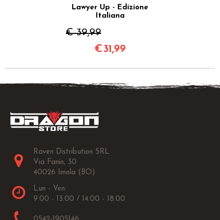
Lawyer Up - Edizione
Italiana
€ 39,99
€
31,99
Raven Distribution SRL
Via Fanin, 30
40026 Imola (BO)
Lun - Ven:
9.00 - 13.00 / 14.00 - 18.00
0542-1905146