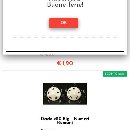
Buone ferie!
Dado d6 - Numeri
Romani - Decine e
Centinaia
€ 1,50
€
1,20
SCONTO 20%
Dado d10 Big - Numeri
Romani