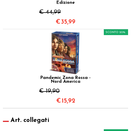
Edizione
€ 44,99
€
35,99
SCONTO 20%
Pandemic Zona Rossa -
Nord America
€ 19,90
€
15,92
Art. collegati