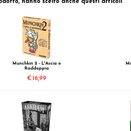
odotto, hanno scelto anche questi articoli
Munchkin 2 - L'Ascia o
Mu
Raddoppia
€
16,99