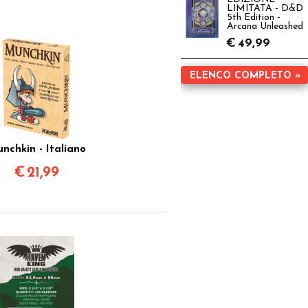
LIMITATA - D&D
5th Edition -
Arcana Unleashed
€
49,99
ELENCO COMPLETO »
nchkin - Italiano
€
21,99