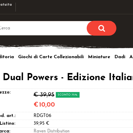
atuita
Sono già r
Per completare l'ordi
itoria
Giochi di Carte Collezionabili
Miniature
Dadi
A
utente e la passwor
pulsante 
Nome u
al Powers - Edizione Itali
Passw
ezzo:
€ 39,95
SCONTO 75%
€
10,00
d. art.:
RDGT06
Hai perso l
 Listino:
39,95 €
arca:
Raven Distribution