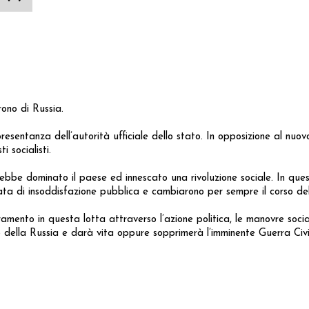
rono di Russia.
esentanza dell’autorità ufficiale dello stato. In opposizione al nuovo
 socialisti.
avrebbe dominato il paese ed innescato una rivoluzione sociale. In que
data di insoddisfazione pubblica e cambiarono per sempre il corso del
mento in questa lotta attraverso l’azione politica, le manovre sociali 
 della Russia e darà vita oppure sopprimerà l’imminente Guerra Civi