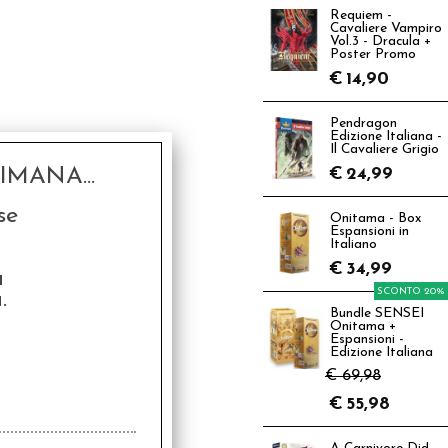
Requiem -
Cavaliere Vampiro
Vol.3 - Dracula +
Poster Promo
€
14,90
Pendragon
Edizione Italiana -
Il Cavaliere Grigio
MANA...
€
24,99
se
Onitama - Box
Espansioni in
Italiano
€
34,99
a
SCONTO 20%
.
Bundle SENSEI
Onitama +
Espansioni -
Edizione Italiana
€ 69,98
€
55,98