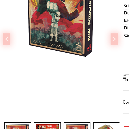
Gi
Du
Et
Di
Qu
Con