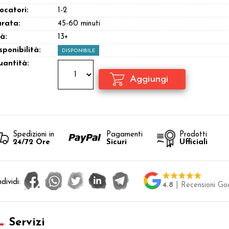
ocatori:
1-2
rata:
45-60 minuti
à:
13+
sponibilità:
DISPONIBILE
antità:
Spedizioni in
Pagamenti
Prodotti
24/72 Ore
Sicuri
Ufficiali
dividi:
4.8
| Recensioni Go
Servizi