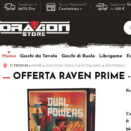
Spedizioni in
Sei un Negoziante?
Spedizione
Gr
24/72 Ore
Contattaci >
da
100 €
Home
Giochi da Tavolo
Giochi di Ruolo
Librigame
Ed
TI TROVI IN
HOME
GIOCHI DA TAVOLO
IN ITALIANO
GESTIONALI
OFFERTA RAVEN PRIME - Du
Pr
Co
P.
M