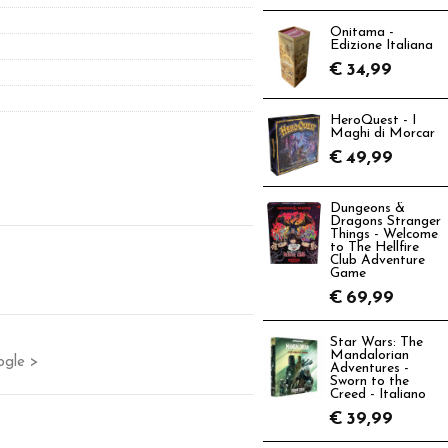
Onitama -
Edizione Italiana
€
34,99
HeroQuest - I
Maghi di Morcar
€
49,99
Dungeons &
Dragons Stranger
Things - Welcome
to The Hellfire
Club Adventure
Game
€
69,99
Star Wars: The
Mandalorian
ogle >
Adventures -
Sworn to the
Creed - Italiano
€
39,99