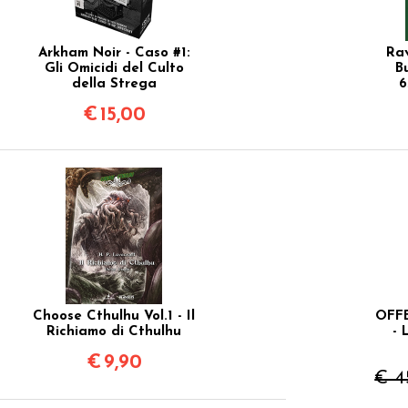
Arkham Noir - Caso #1:
Rav
Gli Omicidi del Culto
B
della Strega
6
€
15,00
Choose Cthulhu Vol.1 - Il
OFF
Richiamo di Cthulhu
- 
€
9,90
€ 4