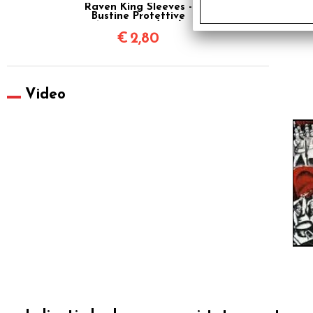
Raven King Sleeves -
Bustine Protettive
63,5x88 mm (100)
€
2,80
Video