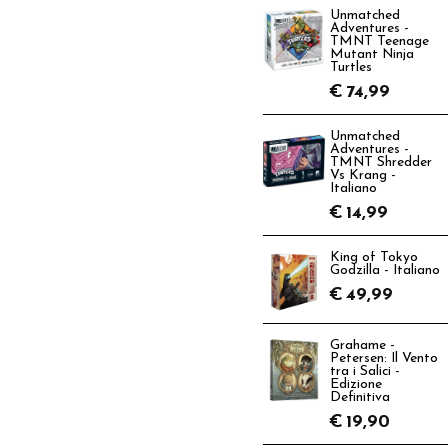
Unmatched
Adventures -
TMNT Teenage
Mutant Ninja
Turtles
€
74,99
Unmatched
Adventures -
TMNT Shredder
Vs Krang -
Italiano
€
14,99
King of Tokyo
Godzilla - Italiano
€
49,99
Grahame -
Petersen: Il Vento
tra i Salici -
Edizione
Definitiva
€
19,90