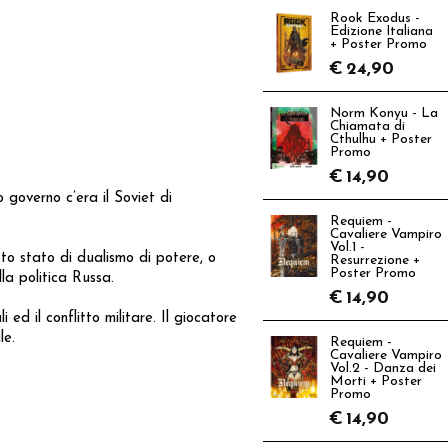
Rook Exodus -
Edizione Italiana
+ Poster Promo
€
24,90
Norm Konyu - La
Chiamata di
Cthulhu + Poster
Promo
€
14,90
 governo c’era il Soviet di
Requiem -
Cavaliere Vampiro
Vol.1 -
sto stato di dualismo di potere, o
Resurrezione +
Poster Promo
la politica Russa.
€
14,90
ed il conflitto militare. Il giocatore
le.
Requiem -
Cavaliere Vampiro
Vol.2 - Danza dei
Morti + Poster
Promo
€
14,90