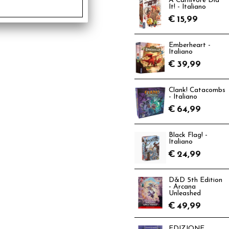
A Carnivore Did
It! - Italiano
€
15,99
Emberheart -
Italiano
€
39,99
Clank! Catacombs
- Italiano
€
64,99
Black Flag! -
Italiano
€
24,99
D&D 5th Edition
- Arcana
Unleashed
€
49,99
EDIZIONE