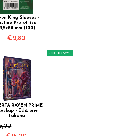
en King Sleeves -
ustine Protettive
3,5x88 mm (100)
€
2,80
SCONTO 66.7%
ERTA RAVEN PRIME
Lockup - Edizione
Italiana
5,00