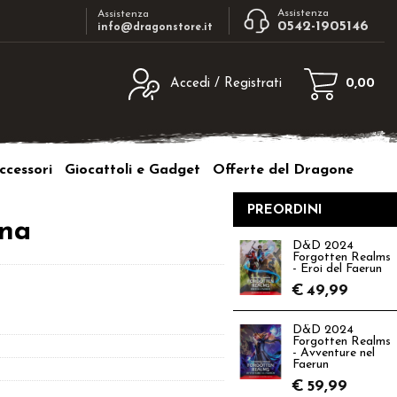
Assistenza
Assistenza
0542-1905146
info@dragonstore.it
Accedi / Registrati
0,00
egistrato
Sono un nuovo cliente
ne inserisci il nome
Se non sei ancora registrato sul nostro
ccessori
Giocattoli e Gadget
Offerte del Dragone
d e poi clicca sul
sito clicca sul pulsante "Registrati"
"Accedi"
PREORDINI
tente:
ana
D&D 2024
Forgotten Realms
ord:
- Eroi del Faerun
€
49,99
D&D 2024
Forgotten Realms
- Avventure nel
a password?
Faerun
€
59,99