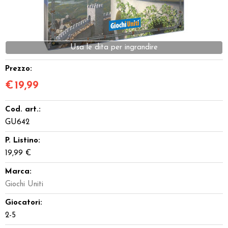
Dadi
Accessori
Usa le dita per ingrandire
Giocattoli e Gadget
Prezzo:
€
19,99
Offerte del Dragone
Cod. art.:
GU642
P. Listino:
19,99 €
Marca:
Giochi Uniti
Giocatori:
2-5