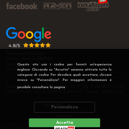
Recensioni Verificate
I nostri clienti soddisfatti
valgono più di mille parole
Questo sito usa i cookie per fornirti un'esperienza
vedi le recensioni >
migliore. Cliccando su "Accetta" saranno attivate tutte le
categorie di cookie. Per decidere quali accettare, cliccare
invece su "Personalizza". Per maggiori informazioni è
Raven Distribution SRL - Via Fanin 30, 40026 Imola (BO) - P.Iva
possibile consultare la pagina
Privacy
.
02360891200 - R.E.A. 540705 di Bologna - Cap.Soc. 10000 Euro
i.v
DEVELOPER
CREATIVE WEB
Personalizza
Privacy
Preferenze cookie
Accetta