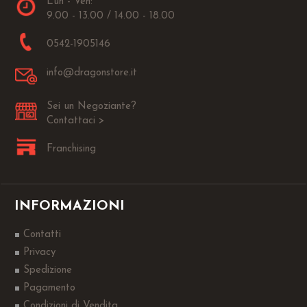
Lun - Ven:
9.00 - 13.00 / 14.00 - 18.00
0542-1905146
info@dragonstore.it
Sei un Negoziante?
Contattaci >
Franchising
INFORMAZIONI
Contatti
Privacy
Spedizione
Pagamento
Condizioni di Vendita