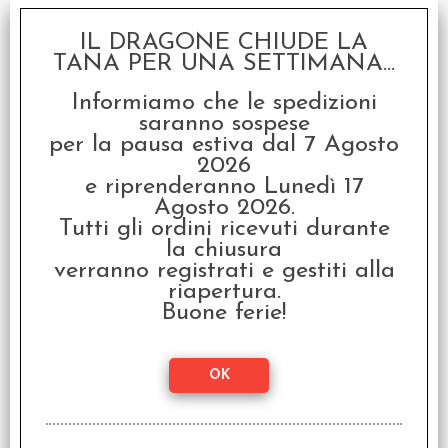
I clienti che hanno acquistato questo
prodotto, hanno scelto anche questi
IL DRAGONE CHIUDE LA
TANA PER UNA SETTIMANA...
articoli
Informiamo che le spedizioni
SCONTO 58.3%
saranno sospese
per la pausa estiva dal 7 Agosto
2026
e riprenderanno Lunedì 17
Agosto 2026.
Tutti gli ordini ricevuti durante
la chiusura
verranno registrati e gestiti alla
OFFERTA RAVEN PRIME
riapertura.
- Reykholt - Edizione
Buone ferie!
Italiana
€ 59,99
€
24,99