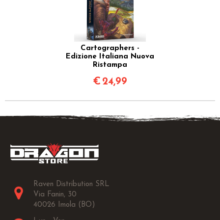
Cartographers -
Edizione Italiana Nuova
Ristampa
€
24,99
Raven Distribution SRL
Via Fanin, 30
40026 Imola (BO)