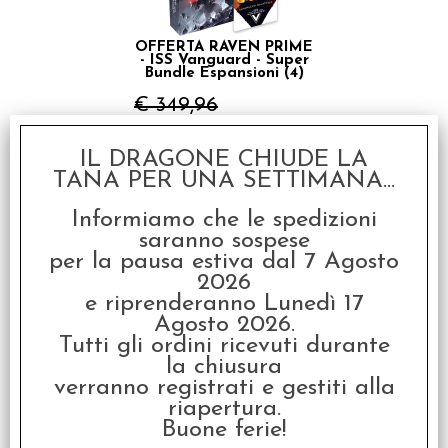
OFFERTA RAVEN PRIME
- ISS Vanguard - Super
Bundle Espansioni (4)
€ 349,96
€
244,97
IL DRAGONE CHIUDE LA
TANA PER UNA SETTIMANA...
Informiamo che le spedizioni
saranno sospese
per la pausa estiva dal 7 Agosto
2026
e riprenderanno Lunedì 17
Agosto 2026.
Raven King Sleeves -
Tutti gli ordini ricevuti durante
Bustine Protettive
45x68 mm (100) - Mini
la chiusura
Euro
verranno registrati e gestiti alla
€
2,80
riapertura.
Buone ferie!