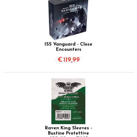
ISS Vanguard - Close
Encounters
€
119,99
Raven King Sleeves -
Bustine Protettive