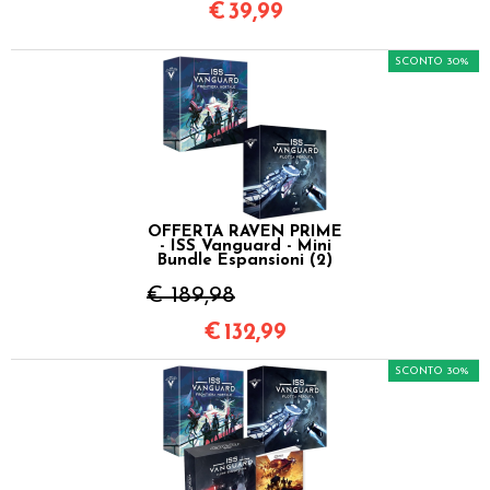
€
39,99
SCONTO 30%
OFFERTA RAVEN PRIME
- ISS Vanguard - Mini
Bundle Espansioni (2)
€ 189,98
€
132,99
SCONTO 30%