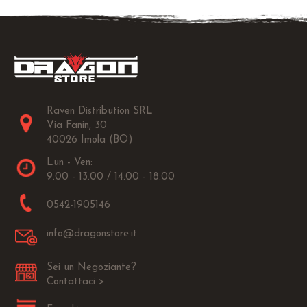
Raven Distribution SRL
Via Fanin, 30
40026 Imola (BO)
Lun - Ven:
9.00 - 13.00 / 14.00 - 18.00
0542-1905146
info@dragonstore.it
Sei un Negoziante?
Contattaci >