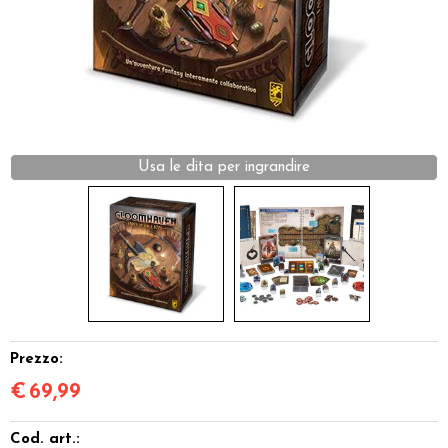
Dadi
Accessori
Giocattoli e Gadget
Offerte del Dragone
Prezzo:
€
69,99
Cod. art.: