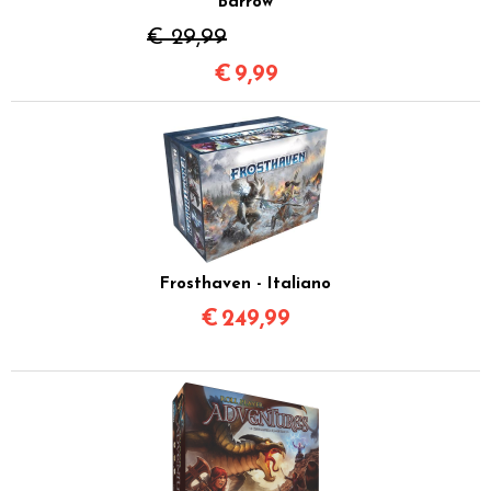
Barrow
€ 29,99
€
9,99
Frosthaven - Italiano
€
249,99