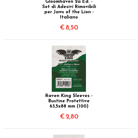
Gloomhaven 2a Ed. -
Set di Adesivi Rimovibili
per Jaws of the Lion -
Italiano
€
8,50
Raven King Sleeves -
Bustine Protettive
63,5x88 mm (100)
€
2,80