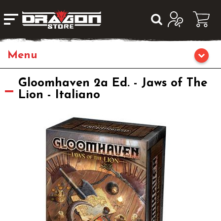
Giochi da Tavolo
Gloomhaven 2a Ed. - Jaws of The
Lion - Italiano
Giochi di Ruolo
Librigame
Editoria
Giochi di Carte Collezionabili
Miniature