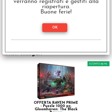
verranno registrati e gestiti alla
riapertura.
Buone ferie!
Gloomhaven - Buttons &
Bugs - Italiano
€
19,99
Art. collegati
SCONTO 66.7%
OFFERTA RAVEN PRIME
- Puzzle 1000 pz.
Gloomhaven: The Black