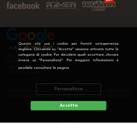
Questo sito usa i cookie per fornirti un'esperienza
migliore. Cliccando su "Accetta" saranno attivate tutte le
categorie di cookie. Per decidere quali accettare, cliccare
Recensioni Verificate
invece su "Personalizza". Per maggiori informazioni è
I nostri clienti soddisfatti
valgono più di mille parole
possibile consultare la pagina
Privacy
.
vedi le recensioni >
Personalizza
Raven Distribution SRL - Via Fanin 30, 40026 Imola (BO) - P.Iva
02360891200 - R.E.A. 540705 di Bologna - Cap.Soc. 10000 Euro
i.v
Accetta
DEVELOPER
CREATIVE WEB
Privacy
Preferenze cookie