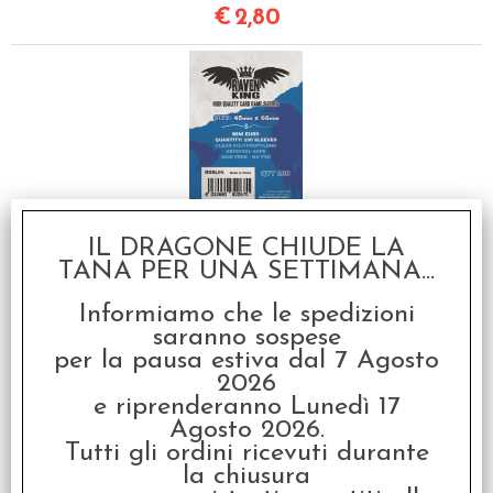
€
2,80
Raven King Sleeves -
Bustine Protettive
IL DRAGONE CHIUDE LA
45x68 mm (100) - Mini
TANA PER UNA SETTIMANA...
Euro
€
2,80
Informiamo che le spedizioni
saranno sospese
per la pausa estiva dal 7 Agosto
Art. similari
2026
e riprenderanno Lunedì 17
Agosto 2026.
Tutti gli ordini ricevuti durante
la chiusura