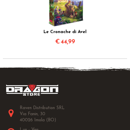
Le Cronache di Avel
€
44,99
Raven Distribution SRL
Via Fanin, 30
40026 Imola (BO)
Lun - Ven: