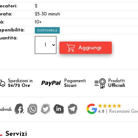
ocatori:
2
rata:
25-30 minuti
à:
10+
sponibilità:
DISPONIBILE
antità:
Spedizioni in
Pagamenti
Prodotti
24/72 Ore
Sicuri
Ufficiali
dividi:
4.8
| Recensioni Go
Servizi