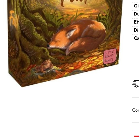
Gi
Du
Et
Di
Qu
Con