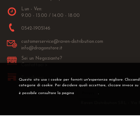
Lun - Ven:
9.00 - 13.00 / 14.00 - 18.00
0542-1905146
customerservice@raven-distribution.com
info@dragonstore.it
Sei un Negoziante?
Contattaci >
Franchising
Questo sito usa i cookie per fornirti un'esperienza migliore. Cliccan
categorie di cookie. Per decidere quali accettare, cliccare invece su
è possibile consultare la pagina
Privacy
.
Raven Distribution SRL - Via 
Preferenze cookie