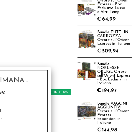
Orrore sull'Orient
Express - Box
Esclusivo Lusso
d'Altri Tempi
€
64,99
Bundle TUTTI IN
CARROZZA
Orrore sull'Orient
Express in Italiano
€
509,94
Bundle
NOBLESSE
OBLIGE Orrore
sull'Orient Express
MANA...
- Box Esclusivi in
Italiano
€
194,97
se
SCONTO 20%
Bundle VAGONI
AGGIUNTIVI
a
Orrore sull'Orient
.
Express -
Espansioni in
Italiano
€
144,98