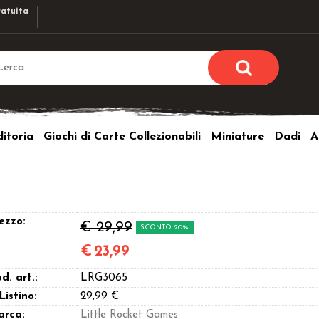
atuita
Sono già r
Per completare l'ordi
itoria
Giochi di Carte Collezionabili
Miniature
Dadi
A
utente e la passwor
pulsante 
Nome u
Passw
ezzo:
€ 29,99
SCONTO 20%
€
23,99
d. art.:
LRG3065
Hai perso l
 Listino:
29,99 €
arca:
Little Rocket Games