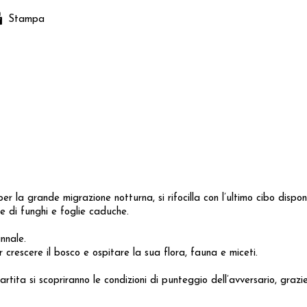
Stampa
r la grande migrazione notturna, si rifocilla con l’ultimo cibo disponi
te di funghi e foglie caduche.
nnale.
 crescere il bosco e ospitare la sua flora, fauna e miceti.
tita si scopriranno le condizioni di punteggio dell’avversario, grazie 