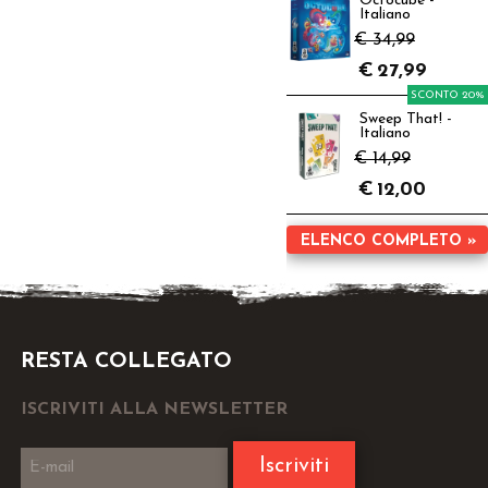
Octocube -
Italiano
€ 34,99
€
27,99
SCONTO 20%
Sweep That! -
Italiano
€ 14,99
€
12,00
ELENCO COMPLETO »
RESTA COLLEGATO
ISCRIVITI ALLA NEWSLETTER
Iscriviti