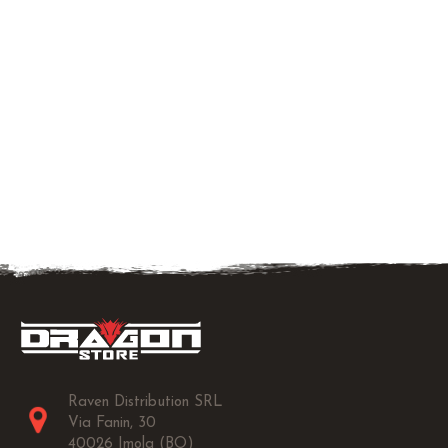
Raven Distribution SRL
Via Fanin, 30
40026 Imola (BO)