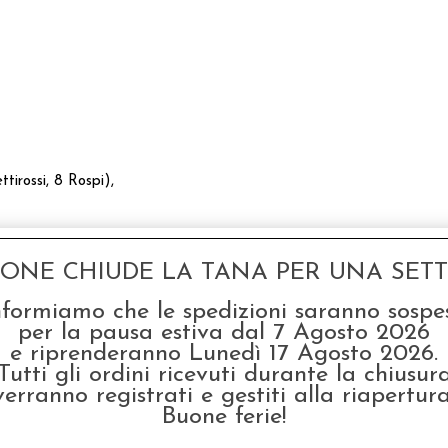
tirossi, 8 Rospi),
GONE CHIUDE LA TANA PER UNA SETTI
odotto, hanno scelto anche questi articoli
nformiamo che le spedizioni saranno sospe
SCONTO 20%
per la pausa estiva dal 7 Agosto 2026
e riprenderanno Lunedì 17 Agosto 2026.
Tutti gli ordini ricevuti durante la chiusur
verranno registrati e gestiti alla riapertura
Buone ferie!