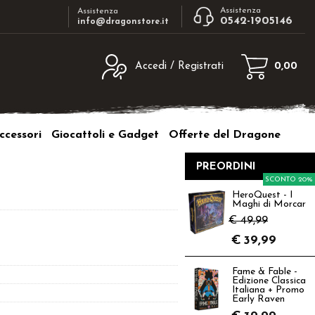
Assistenza
Assistenza
0542-1905146
info@dragonstore.it
Accedi / Registrati
0,00
egistrato
Sono un nuovo cliente
ne inserisci il nome
Se non sei ancora registrato sul nostro
ccessori
Giocattoli e Gadget
Offerte del Dragone
d e poi clicca sul
sito clicca sul pulsante "Registrati"
"Accedi"
PREORDINI
tente:
SCONTO 20%
HeroQuest - I
Maghi di Morcar
ord:
€ 49,99
€
39,99
Fame & Fable -
Edizione Classica
a password?
Italiana + Promo
Early Raven