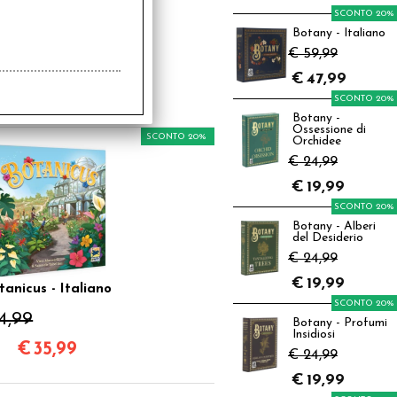
SCONTO 20%
rmonies - Italiano
Botany - Italiano
€ 59,99
4,99
€
47,99
€
27,99
SCONTO 20%
Botany -
Ossessione di
SCONTO 20%
Orchidee
€ 24,99
€
19,99
SCONTO 20%
Botany - Alberi
del Desiderio
€ 24,99
€
19,99
tanicus - Italiano
SCONTO 20%
4,99
Botany - Profumi
Insidiosi
€
35,99
€ 24,99
€
19,99