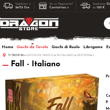
Spedizioni in
Sei un Negoziante?
Spedizione
Gr
24/72 Ore
Contattaci >
da
100 €
Home
Giochi da Tavolo
Giochi di Ruolo
Librigame
Ed
TI TROVI IN
GIOCHI DA TAVOLO
IN ITALIANO
GESTIONALI
Fall - Italiano
Pr
Co
P.
M