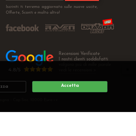
Iscriviti ti terremo aggiornato sulle nuove uscite,
Offerte, Sconti e molto altro!
Recensioni Verificate
I nostri clienti soddisfatti
valgono più di mille parole
vedi le recensioni >
Accetta
izza
ogna - Cap.Soc. 10000 Euro i.v