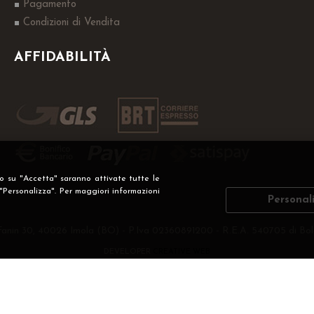
Pagamento
Condizioni di Vendita
AFFIDABILITÀ
do su "Accetta" saranno attivate tutte le
 "Personalizza". Per maggiori informazioni
Personal
Fanin 30, 40026 Imola (BO) - P.Iva 02360891200 - R.E.A. 540705 di Bol
DEVELOPER
CREATIVE WEB
Privacy