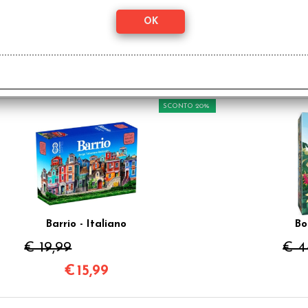
e-Mission - Italiano
Ha
€ 64,99
€ 3
€
51,99
SCONTO 20%
Barrio - Italiano
Bo
€ 19,99
€ 4
€
15,99