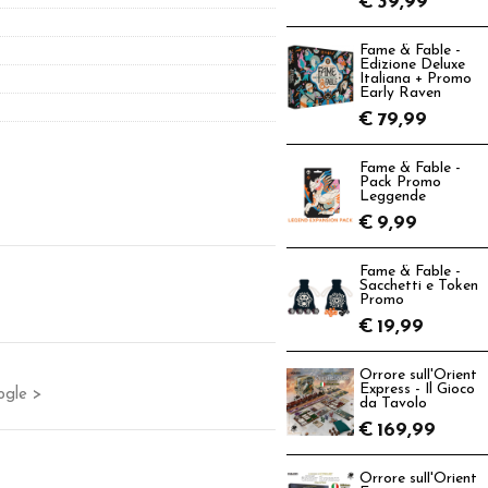
€
39,99
Fame & Fable -
Edizione Deluxe
Italiana + Promo
Early Raven
€
79,99
Fame & Fable -
Pack Promo
Leggende
€
9,99
Fame & Fable -
Sacchetti e Token
Promo
€
19,99
Orrore sull'Orient
Express - Il Gioco
ogle >
da Tavolo
€
169,99
Orrore sull'Orient