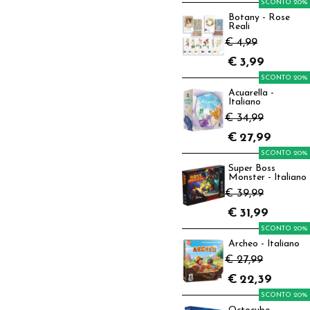
SCONTO 20%
Botany - Rose
Reali
€ 4,99
€
3,99
SCONTO 20%
Acuarella -
Italiano
€ 34,99
€
27,99
SCONTO 20%
Super Boss
Monster - Italiano
€ 39,99
€
31,99
SCONTO 20%
Archeo - Italiano
€ 27,99
€
22,39
SCONTO 20%