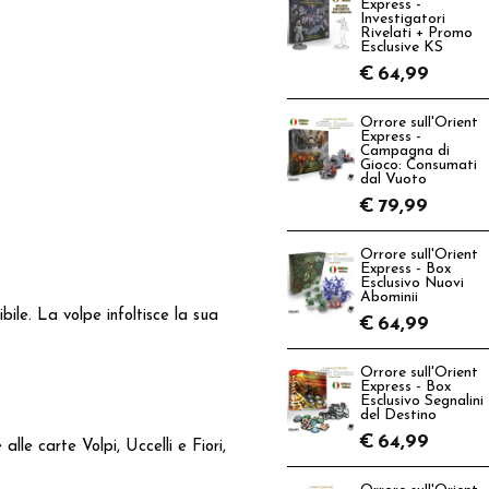
Express -
Investigatori
Rivelati + Promo
Esclusive KS
€
64,99
Orrore sull'Orient
Express -
Campagna di
Gioco: Consumati
dal Vuoto
€
79,99
Orrore sull'Orient
Express - Box
Esclusivo Nuovi
Abominii
bile. La volpe infoltisce la sua
€
64,99
Orrore sull'Orient
Express - Box
Esclusivo Segnalini
del Destino
€
64,99
alle carte Volpi, Uccelli e Fiori,