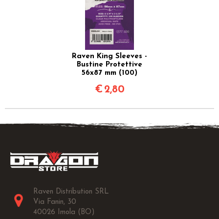
Raven King Sleeves -
Bustine Protettive
56x87 mm (100)
€
2,80
Raven Distribution SRL
Via Fanin, 30
40026 Imola (BO)