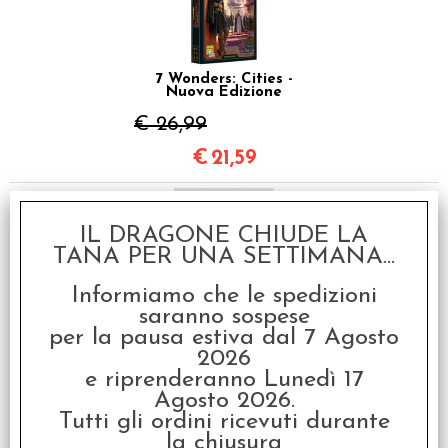
7 Wonders: Cities -
Nuova Edizione
€ 26,99
€
21,59
IL DRAGONE CHIUDE LA
TANA PER UNA SETTIMANA...
Informiamo che le spedizioni
saranno sospese
per la pausa estiva dal 7 Agosto
Raven King Sleeves -
2026
Bustine Protettive
56x87 mm (100)
e riprenderanno Lunedì 17
Agosto 2026.
€
2,80
Tutti gli ordini ricevuti durante
la chiusura
SCONTO 20%