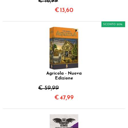
€ 16,99
€
13,60
SCONTO 20%
Agricola - Nuova
Edizione
€ 59,99
€
47,99