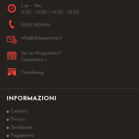
Lun - Ven:
9.00 - 13.00 / 14.00 - 18.00
0542-1905146
info@dragonstore.it
Sei un Negoziante?
Contattaci >
Franchising
INFORMAZIONI
Contatti
Privacy
Spedizione
Pagamento