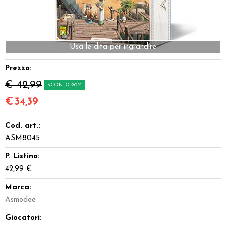
Dadi
Accessori
Giocattoli e Gadget
Prezzo:
€ 42,99
SCONTO 20%
Offerte del Dragone
€
34,39
Cod. art.:
ASM8045
P. Listino:
42,99 €
Marca:
Asmodee
Giocatori: