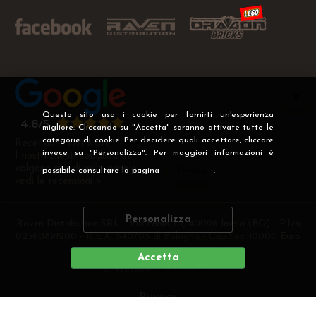
Questo sito usa i cookie per fornirti un'esperienza
migliore. Cliccando su "Accetta" saranno attivate tutte le
categorie di cookie. Per decidere quali accettare, cliccare
Recensioni Verificate
invece su "Personalizza". Per maggiori informazioni è
I nostri clienti soddisfatti
valgono più di mille parole
possibile consultare la pagina
Privacy
.
vedi le recensioni >
Personalizza
Raven Distribution SRL - Via Fanin 30, 40026 Imola (BO) - P.Iva
02360891200 - R.E.A. 540705 di Bologna - Cap.Soc. 10000 Euro
i.v
Accetta
DEVELOPER
CREATIVE WEB
Privacy
Preferenze cookie