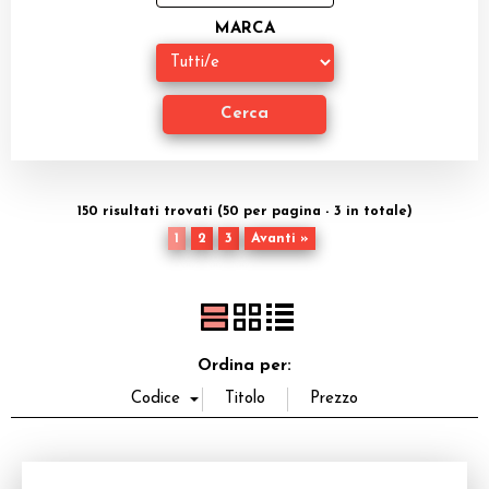
Miniature
MARCA
Accessori
Giocattoli e Gadget
Offerte del Dragone
150 risultati trovati (50 per pagina - 3 in totale)
1
2
3
Avanti »
Ordina per: