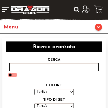
Home
Ricerca avanzata
Giochi da Tavolo
CERCA
Giochi di Ruolo
Librigame
COLORE
Editoria
TIPO DI SET
Giochi di Carte Collezionabili