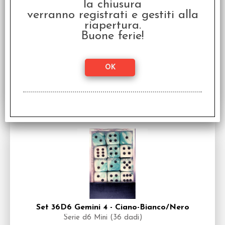
la chiusura
verranno registrati e gestiti alla
Set 36D6 Gemini 5 - Nero-Ciano/Bianco
riapertura.
Serie d6 Mini (36 dadi)
Buone ferie!
Disponibilità:
NON DISPONIBILE
€
14,99
Prezzo:
Set 36D6 Gemini 4 - Ciano-Bianco/Nero
Serie d6 Mini (36 dadi)