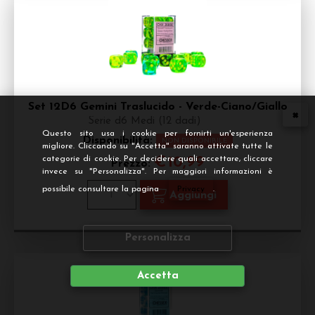
Set 12D6 Gemini Traslucido - Verde-Ciano/Giallo
Serie d6 Medi (12 dadi)
Questo sito usa i cookie per fornirti un'esperienza
Disponibilità:
NON DISPONIBILE
migliore. Cliccando su "Accetta" saranno attivate tutte le
categorie di cookie. Per decidere quali accettare, cliccare
€
10,99
Prezzo:
invece su "Personalizza". Per maggiori informazioni è
possibile consultare la pagina
Privacy
.
Personalizza
Accetta