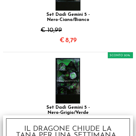
Set Dadi Gemini 5 -
Nero-Ciano/Bianco
€ 10,99
€
8,79
SCONTO 20%
Set Dadi Gemini 5 -
Nero-Grigio/Verde
€ 10,99
IL DRAGONE CHIUDE LA
€
8,79
TANA PER UNA SETTIMANA...