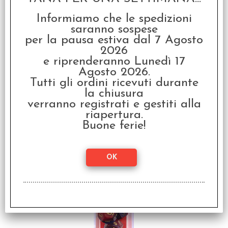
Informiamo che le spedizioni
SCONTO 20%
saranno sospese
per la pausa estiva dal 7 Agosto
2026
e riprenderanno Lunedì 17
Agosto 2026.
Tutti gli ordini ricevuti durante
la chiusura
verranno registrati e gestiti alla
Set Dadi Gemini 5 -
riapertura.
Rosso-Giallo/Argento
Buone ferie!
€ 10,99
€
8,79
SCONTO 20%