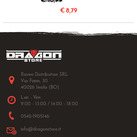
€ 10,99
€
8,79
Raven Distribution SRL
Via Fanin, 30
40026 Imola (BO)
Lun - Ven:
9.00 - 13.00 / 14.00 - 18.00
0542-1905146
info@dragonstore.it