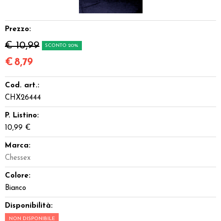
Dadi
Prezzo:
Accessori
€ 10,99
SCONTO 20%
Giocattoli e Gadget
€
8,79
Cod. art.:
Offerte del Dragone
CHX26444
P. Listino:
10,99 €
Marca:
Chessex
Colore:
Bianco
Disponibilità:
NON DISPONIBILE