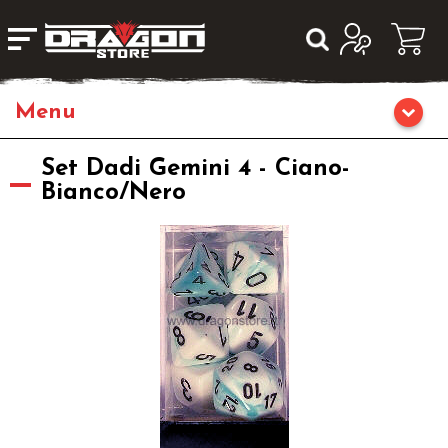
Giochi da Tavolo
Set Dadi Gemini 4 - Ciano-
Bianco/Nero
Giochi di Ruolo
Librigame
Fumetti & Romanzi
Giochi di Carte Collezionabili
Miniature