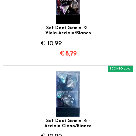
Set Dadi Gemini 2 -
Viola-Acciaio/Bianco
€ 10,99
€
8,79
SCONTO 20%
Set Dadi Gemini 6 -
Acciaio-Ciano/Bianco