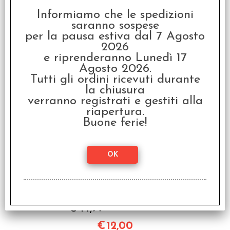
€
12,00
Informiamo che le spedizioni
saranno sospese
per la pausa estiva dal 7 Agosto
I clienti che hanno acquistato questo
2026
prodotto, hanno scelto anche questi
e riprenderanno Lunedì 17
Agosto 2026.
articoli
Tutti gli ordini ricevuti durante
la chiusura
SCONTO 20%
verranno registrati e gestiti alla
riapertura.
Buone ferie!
Set 36D6 Gemini 3 -
Nero-Rosso/Oro
€ 14,99
€
12,00