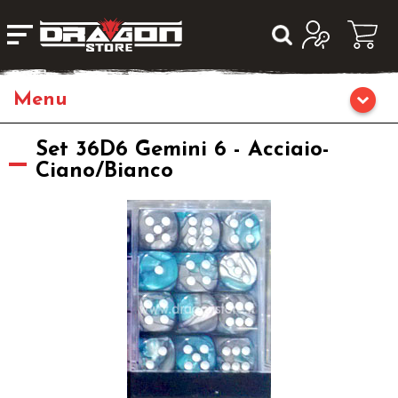
Home
Set 36D6 Gemini 6 - Acciaio-
Ciano/Bianco
Giochi da Tavolo
Giochi di Ruolo
Librigame
Editoria
Giochi di Carte Collezionabili