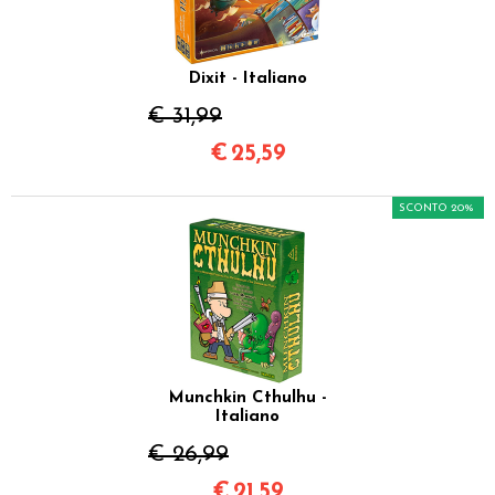
Dixit - Italiano
€ 31,99
€
25,59
SCONTO 20%
Munchkin Cthulhu -
Italiano
€ 26,99
€
21,59