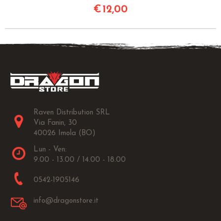
€
12,00
Raven Distribution SRL
Via Fanin, 30
40026 Imola (BO)
Lun - Ven:
9.00 - 13.00 / 14.00 - 18.00
0542-1905146
info@dragonstore.it