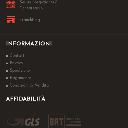
Sei un Negoziante?
Contattaci >
Franchising
INFORMAZIONI
Contatti
Privacy
Spedizione
Pagamento
Condizioni di Vendita
AFFIDABILITÀ