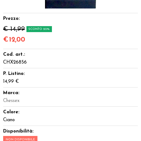
Miniature
Prezzo:
Accessori
€ 14,99
SCONTO 20%
Giocattoli e Gadget
€
12,00
Cod. art.:
Offerte del Dragone
CHX26856
P. Listino:
14,99 €
Marca:
Chessex
Colore:
Ciano
Disponibilità:
NON DISPONIBILE