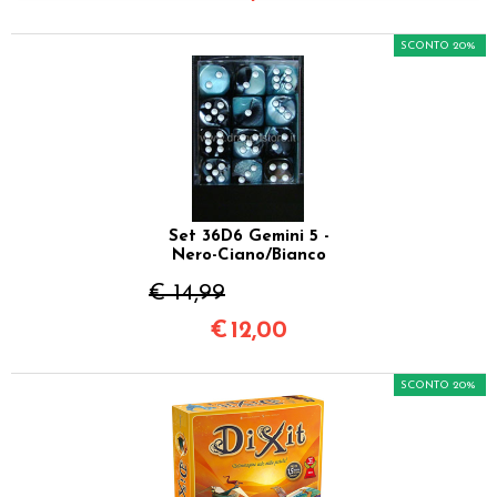
SCONTO 20%
Set 36D6 Gemini 5 -
Nero-Ciano/Bianco
€ 14,99
€
12,00
SCONTO 20%