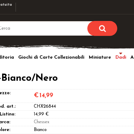
atuita
Sono già r
Per completare l'ordi
itoria
Giochi di Carte Collezionabili
Miniature
Dadi
A
utente e la passwor
pulsante 
Nome u
-Bianco/Nero
Passw
ezzo:
€
14,99
d. art.:
CHX26844
 Listino:
14,99 €
arca:
Chessex
Hai perso l
lore:
Bianco