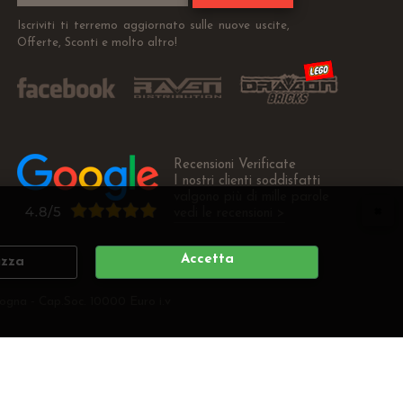
Iscriviti ti terremo aggiornato sulle nuove uscite,
Offerte, Sconti e molto altro!
Recensioni Verificate
I nostri clienti soddisfatti
valgono più di mille parole
vedi le recensioni >
Accetta
izza
ogna - Cap.Soc. 10000 Euro i.v