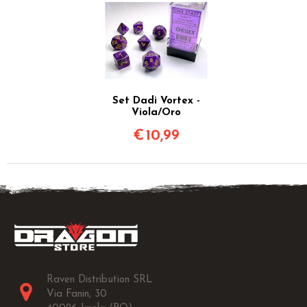
Set Dadi Vortex -
Viola/Oro
€
10,99
Raven Distribution SRL
Via Fanin, 30