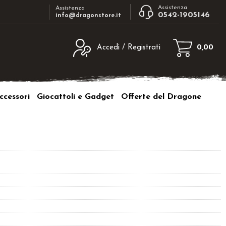
Assistenza
Assistenza
0542-1905146
info@dragonstore.it
Accedi / Registrati
0,00
egistrato
Sono un nuovo cliente
ne inserisci il nome
Se non sei ancora registrato sul nostro
ccessori
Giocattoli e Gadget
Offerte del Dragone
d e poi clicca sul
sito clicca sul pulsante "Registrati"
"Accedi"
tente:
ord:
a password?