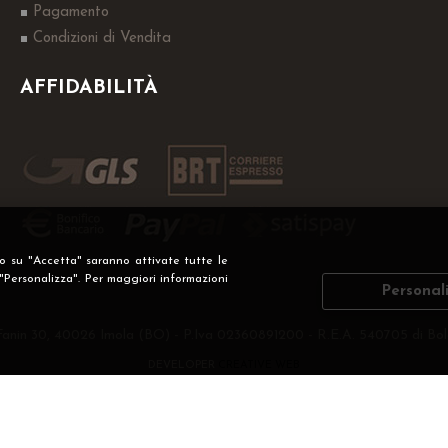
Pagamento
Condizioni di Vendita
AFFIDABILITÀ
do su "Accetta" saranno attivate tutte le
 "Personalizza". Per maggiori informazioni
Personal
Fanin 30, 40026 Imola (BO) - P.Iva 02360891200 - R.E.A. 540705 di Bol
DEVELOPER
CREATIVE WEB
Privacy