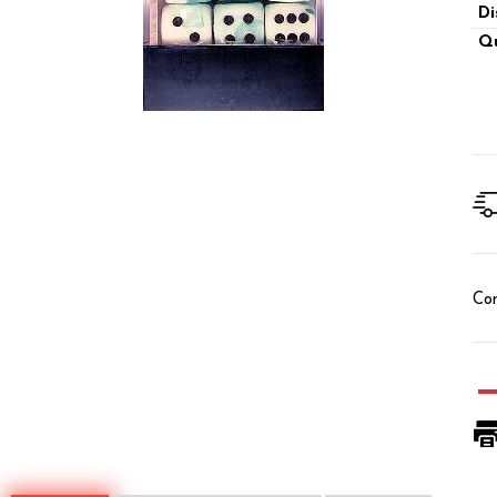
Di
Qu
Con