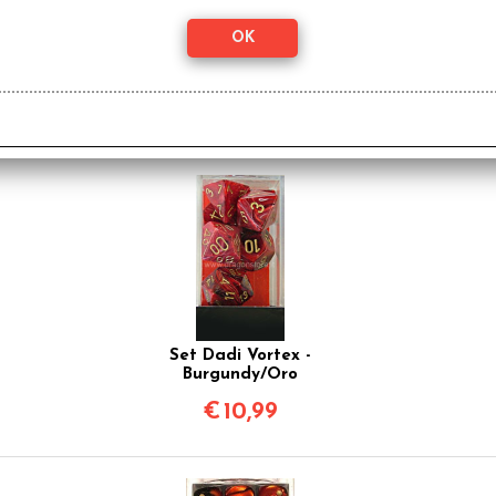
odotto, hanno scelto anche questi articoli
Set Dadi Vortex -
Burgundy/Oro
€
10,99