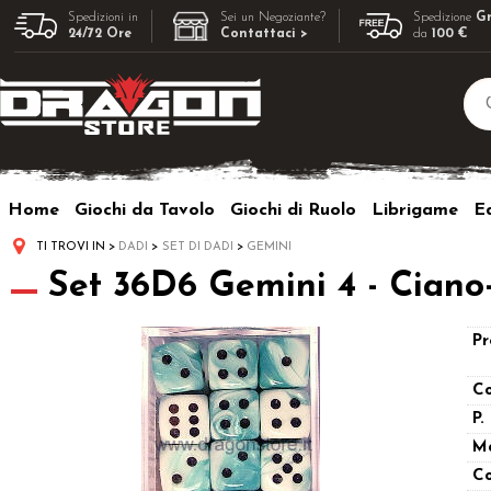
Spedizioni in
Sei un Negoziante?
Spedizione
Gr
24/72 Ore
Contattaci >
da
100 €
Home
Giochi da Tavolo
Giochi di Ruolo
Librigame
Ed
TI TROVI IN
DADI
SET DI DADI
GEMINI
Set 36D6 Gemini 4 - Ciano
Pr
Co
P.
M
Co