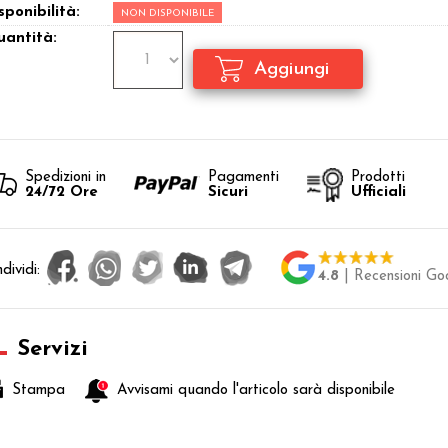
sponibilità:
NON DISPONIBILE
antità:
Spedizioni in
Pagamenti
Prodotti
24/72 Ore
Sicuri
Ufficiali
dividi:
4.8
| Recensioni Go
Servizi
Stampa
Avvisami quando l'articolo sarà disponibile