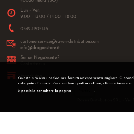
40026 Imola (BO)
Lun - Ven:
9.00 - 13.00 / 14.00 - 18.00
0542-1905146
customerservice@raven-distribution.com
info@dragonstore.it
Sei un Negoziante?
Contattaci >
Franchising
Questo sito usa i cookie per fornirti un'esperienza migliore. Cliccan
categorie di cookie. Per decidere quali accettare, cliccare invece su
è possibile consultare la pagina
Privacy
.
Raven Distribution SRL - Via 
Preferenze cookie