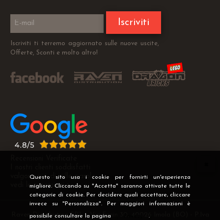
Iscriviti
Iscriviti ti terremo aggiornato sulle nuove uscite,
Offerte, Sconti e molto altro!
Recensioni Verificate
I nostri clienti soddisfatti
valgono più di mille parole
Questo sito usa i cookie per fornirti un'esperienza
vedi le recensioni >
migliore. Cliccando su "Accetta" saranno attivate tutte le
categorie di cookie. Per decidere quali accettare, cliccare
invece su "Personalizza". Per maggiori informazioni è
Raven Distribution SRL - Via Fanin 30, 40026 Imola (BO) - P.Iva
possibile consultare la pagina
Privacy
.