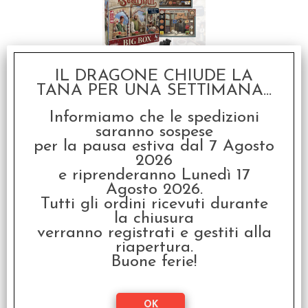
IL DRAGONE CHIUDE LA
Istanbul Big Box -
TANA PER UNA SETTIMANA...
Edizione Italiana +
Espansioni, Promo e
Cammello
Informiamo che le spedizioni
saranno sospese
€
59,99
per la pausa estiva dal 7 Agosto
2026
SCONTO 20%
e riprenderanno Lunedì 17
Agosto 2026.
Tutti gli ordini ricevuti durante
la chiusura
verranno registrati e gestiti alla
riapertura.
Buone ferie!
Set Dadi Gemini 3 -
Nero-Blu/Oro