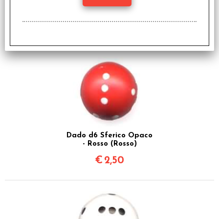
€ 10,99
€
8,79
Dado d6 Sferico Opaco
- Rosso (Rosso)
€
2,50