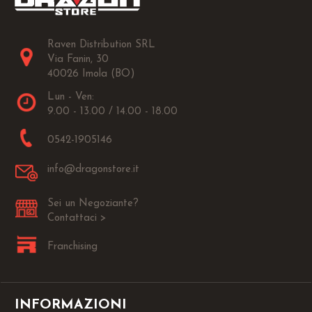
Raven Distribution SRL
Via Fanin, 30
40026 Imola (BO)
Lun - Ven:
9.00 - 13.00 / 14.00 - 18.00
0542-1905146
info@dragonstore.it
Sei un Negoziante?
Contattaci >
Franchising
INFORMAZIONI