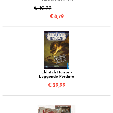
€ 10,99
€
8,79
Eldritch Horror -
Leggende Perdute
€
29,99