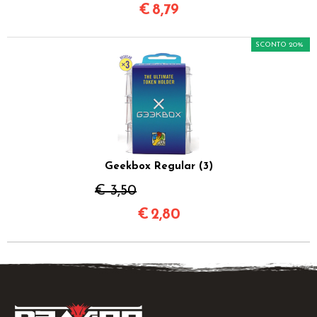
€
8,79
SCONTO 20%
Geekbox Regular (3)
€ 3,50
€
2,80