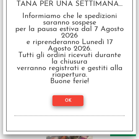
Gemini - D8
TANA PER UNA SETTIMANA...
€ 72,00
Informiamo che le spedizioni
saranno sospese
€
57,60
per la pausa estiva dal 7 Agosto
2026
SCONTO 20%
e riprenderanno Lunedì 17
Agosto 2026.
Tutti gli ordini ricevuti durante
la chiusura
verranno registrati e gestiti alla
riapertura.
Buone ferie!
Assortimento 50 Dadi
Gemini - D6
€ 72,00
€
57,60
SCONTO 20%