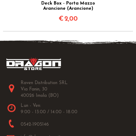
Deck Box - Porta Mazzo
Arancione (Arancione)
€
2,00
Raven Distribution SRL
Via Fanin, 30
40026 Imola (BO)
Lun - Ven:
9.00 - 13.00 / 14.00 - 18.00
0542-1905146