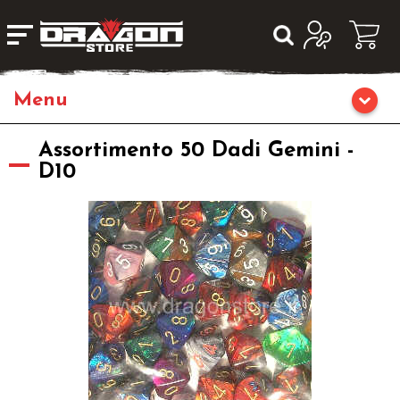
Home
Assortimento 50 Dadi Gemini -
D10
Giochi da Tavolo
Giochi di Ruolo
Librigame
Fumetti & Romanzi
Giochi di Carte Collezionabili