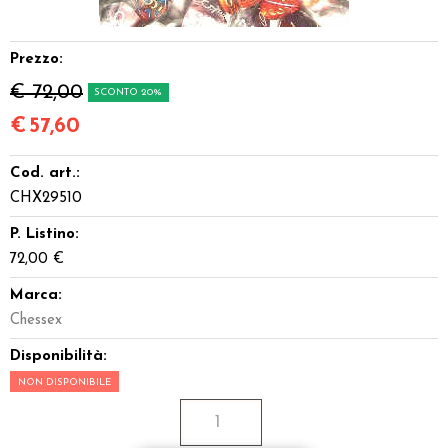
Miniature
Prezzo:
Accessori
€ 72,00
SCONTO 20%
Giocattoli e Gadget
€
57,60
Cod. art.:
Offerte del Dragone
CHX29510
P. Listino:
72,00 €
Marca:
Chessex
Disponibilità:
NON DISPONIBILE