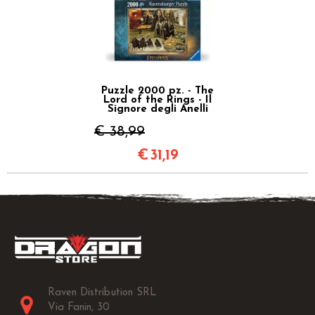
Puzzle 2000 pz. - The
Lord of the Rings - Il
Signore degli Anelli
€ 38,99
€
31,19
Raven Distribution SRL
Via Fanin, 30