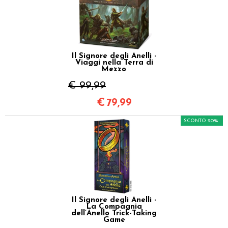
Il Signore degli Anelli -
Viaggi nella Terra di
Mezzo
€ 99,99
€
79,99
SCONTO 20%
Il Signore degli Anelli -
La Compagnia
dell’Anello Trick-Taking
Game