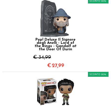
SCONTO 20%
Pop! Deluxe Il Signore
degli Anelli - Lord of
the Rings - Gandalf at
the Door Of Durin
€ 34,99
€
27,99
SCONTO 20%