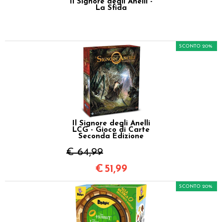
Il Signore degli Anelli -
La Sfida
SCONTO 20%
Il Signore degli Anelli
LCG - Gioco di Carte
Seconda Edizione
€ 64,99
€
51,99
SCONTO 20%