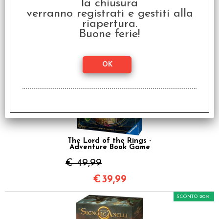
la chiusura
GIRSA - Mappa del
verranno registrati e gestiti alla
Signore degli Anelli
riapertura.
€ 14,95
Buone ferie!
€
11,96
SCONTO 20%
The Lord of the Rings -
Adventure Book Game
€ 49,99
€
39,99
SCONTO 20%