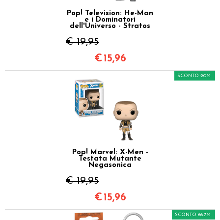
Pop! Television: He-Man
e i Dominatori
dell'Universo - Stratos
€ 19,95
€
15,96
SCONTO 20%
Pop! Marvel: X-Men -
Testata Mutante
Negasonica
€ 19,95
€
15,96
SCONTO 66.7%