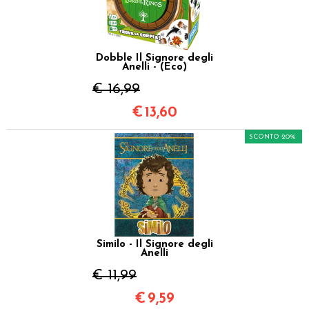
Dobble Il Signore degli
Anelli - (Eco)
€ 16,99
€
13,60
SCONTO 20%
Similo - Il Signore degli
Anelli
€ 11,99
€
9,59