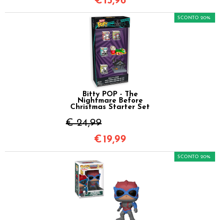
€
15,96
SCONTO 20%
Bitty POP - The
Nightmare Before
Christmas Starter Set
€ 24,99
€
19,99
SCONTO 20%