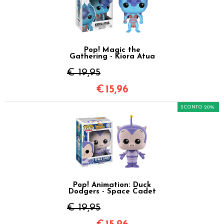
Pop! Magic the
Gathering - Kiora Atua
€ 19,95
€
15,96
SCONTO 20%
Pop! Animation: Duck
Dodgers - Space Cadet
€ 19,95