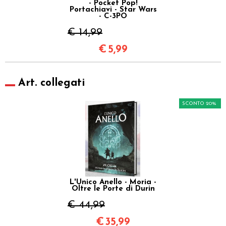
- Pocket Pop!
Portachiavi - Star Wars
- C-3PO
€ 14,99
€
5,99
Art. collegati
SCONTO 20%
L'Unico Anello - Moria -
Oltre le Porte di Durin
€ 44,99
€
35,99