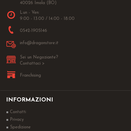
40026 Imola (BO)
Lun - Ven:
9.00 - 13.00 / 14.00 - 18.00
0542-1905146
info@dragonstore.it
Sei un Negoziante?
Contattaci >
Franchising
INFORMAZIONI
Contatti
Privacy
Spedizione