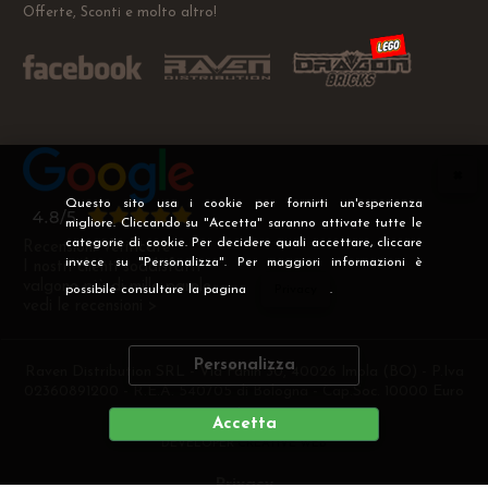
Offerte, Sconti e molto altro!
Questo sito usa i cookie per fornirti un'esperienza
migliore. Cliccando su "Accetta" saranno attivate tutte le
categorie di cookie. Per decidere quali accettare, cliccare
Recensioni Verificate
invece su "Personalizza". Per maggiori informazioni è
I nostri clienti soddisfatti
valgono più di mille parole
possibile consultare la pagina
Privacy
.
vedi le recensioni >
Personalizza
Raven Distribution SRL - Via Fanin 30, 40026 Imola (BO) - P.Iva
02360891200 - R.E.A. 540705 di Bologna - Cap.Soc. 10000 Euro
i.v
Accetta
DEVELOPER
CREATIVE WEB
Privacy