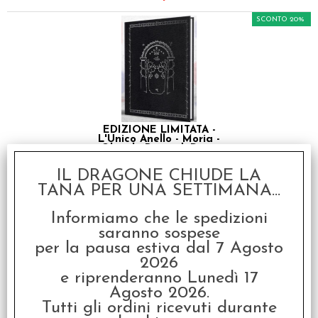
SCONTO 20%
EDIZIONE LIMITATA -
L'Unico Anello - Moria -
Oltre le Porte di Durin
€ 89,99
IL DRAGONE CHIUDE LA
TANA PER UNA SETTIMANA...
€
71,99
Informiamo che le spedizioni
SCONTO 20%
saranno sospese
per la pausa estiva dal 7 Agosto
2026
e riprenderanno Lunedì 17
Agosto 2026.
Tutti gli ordini ricevuti durante