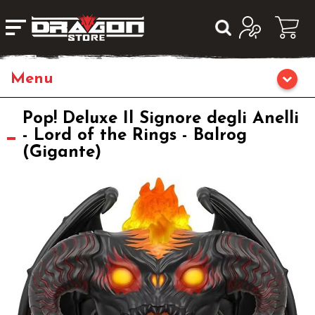
Giochi da Tavolo
Pop! Deluxe Il Signore degli Anelli
- Lord of the Rings - Balrog
(Gigante)
Giochi di Ruolo
Librigame
Fumetti & Romanzi
Giochi di Carte Collezionabili
Miniature