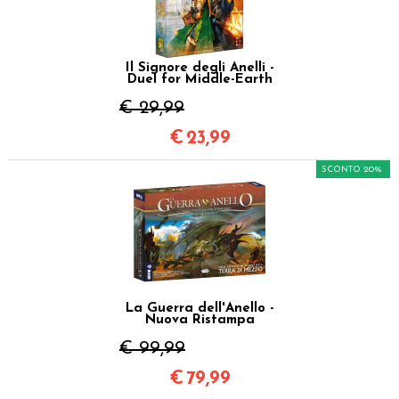
Il Signore degli Anelli -
Duel for Middle-Earth
€ 29,99
€
23,99
SCONTO 20%
La Guerra dell'Anello -
Nuova Ristampa
€ 99,99
€
79,99