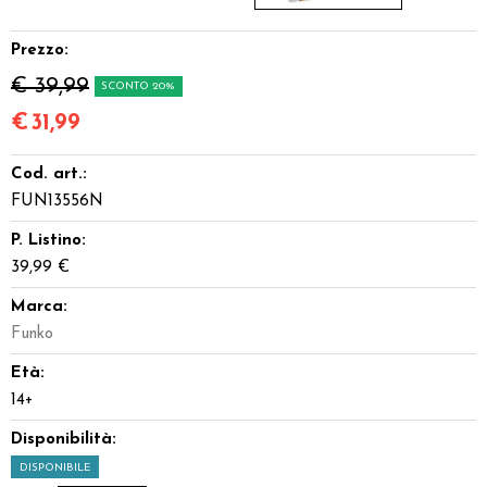
Prezzo:
€ 39,99
SCONTO 20%
€
31,99
Cod. art.:
FUN13556N
P. Listino:
39,99 €
Marca:
Funko
Età:
14+
Disponibilità:
DISPONIBILE