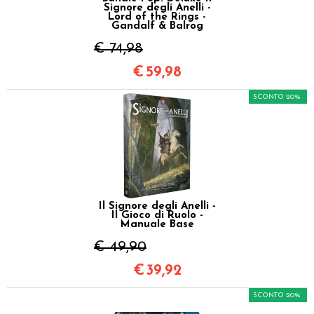
Signore degli Anelli -
Lord of the Rings -
Gandalf & Balrog
€ 74,98
€
59,98
SCONTO 20%
Il Signore degli Anelli -
Il Gioco di Ruolo -
Manuale Base
€ 49,90
€
39,92
SCONTO 20%