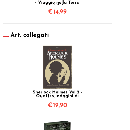
- Viaggio nella Terra
del Sole
€
14,99
Art. collegati
Sherlock Holmes Vol.2 -
Quattro Indagini di
Sherlock Holmes -
Fumettogame
€
19,90