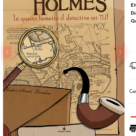
Et
Di
Qu
Con