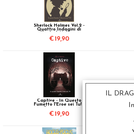
Sherlock Holmes Vol.2 -
Quattro Indagini di
Sherlock Holmes -
Fumettogame
€
19,90
IL DRA
Captive - In Questo
I
Fumetto l'Eroe sei Tu! -
Fumettogame
€
19,90