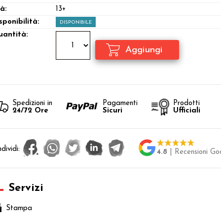
à:
13+
sponibilità:
DISPONIBILE
antità:
Spedizioni in
Pagamenti
Prodotti
24/72 Ore
Sicuri
Ufficiali
dividi:
4.8
| Recensioni Go
Servizi
Stampa