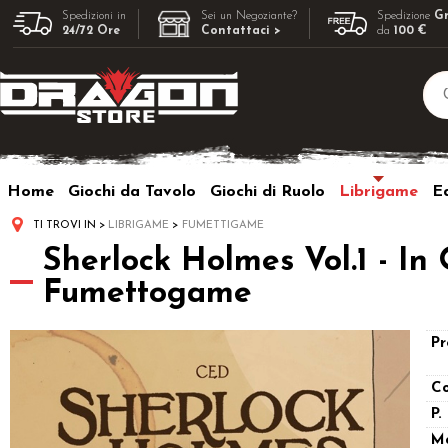
Spedizioni in
Sei un Negoziante?
Spedizione
Gr
24/72 Ore
Contattaci >
da
100 €
Home
Giochi da Tavolo
Giochi di Ruolo
Librigame
Ed
TI TROVI IN
LIBRIGAME
FUMETTIGAME
Sherlock Holmes Vol.1 - In 
Fumettogame
Pr
Co
P.
M