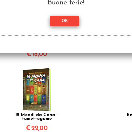
Buone ferie!
Johnnyfer Jaypegg e il
Un 
Tesoro degli Alieni
Commestibili
Coloratissimi -
€
18,00
Fumettogame
15 Mondi da Cana -
Be
Fumettogame
€
22,00