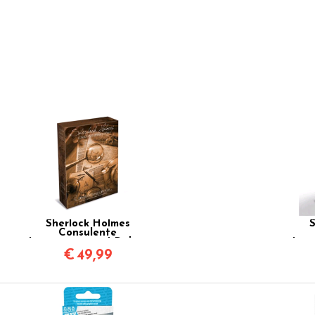
Sherlock Holmes
S
Consulente
Investigativo - I Delitti
Inve
del Tamigi e Altri Casi
Hou
€
49,99