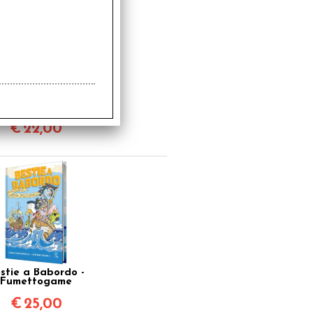
Giorno da Cana -
Fumettogame
€
22,00
stie a Babordo -
Fumettogame
€
25,00