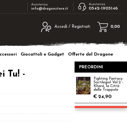
Assistenza
Assistenza
0542-1905146
info@dragonstore.it
Accedi / Registrati
0,00
egistrato
Sono un nuovo cliente
ne inserisci il nome
Se non sei ancora registrato sul nostro
ccessori
Giocattoli e Gadget
Offerte del Dragone
d e poi clicca sul
sito clicca sul pulsante "Registrati"
"Accedi"
PREORDINI
tente:
i Tu! -
Fighting Fantasy
Sortilegio! Vol.2 -
ord:
Kharé, la Città
delle Trappole
€
24,90
a password?