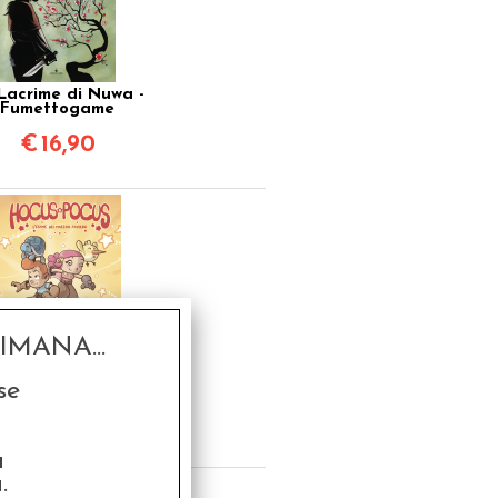
Lacrime di Nuwa -
Fumettogame
€
16,90
MANA...
us & Pocus Vol.1 -
se
same dei Maestri
lini - Fumettogame
€
19,90
a
.