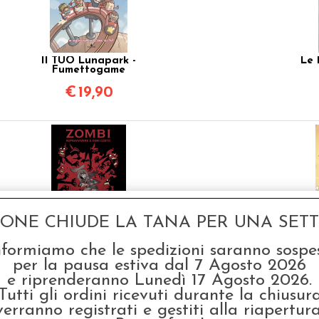
Il TUO Lunapark -
Le 
Fumettogame
€
19,90
GONE CHIUDE LA TANA PER UNA SETTI
ZOMBI - Sopravvivere a
Hoc
nformiamo che le spedizioni saranno sospe
Ogni Costo! -
L'E
Fumettogame
Favo
per la pausa estiva dal 7 Agosto 2026
€
19,90
e riprenderanno Lunedì 17 Agosto 2026.
Tutti gli ordini ricevuti durante la chiusur
verranno registrati e gestiti alla riapertura