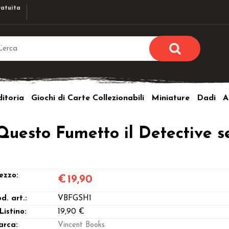
atuita
Sono già r
Per completare l'ordi
itoria
Giochi di Carte Collezionabili
Miniature
Dadi
A
utente e la passwor
pulsante 
Nome u
Questo Fumetto il Detective se
Passw
ezzo:
€
19,90
d. art.:
VBFGSH1
Hai perso l
 Listino:
19,90 €
arca:
Vincent Books