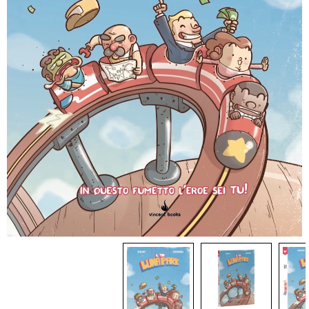
Dadi
Accessori
Giocattoli e Gadget
Offerte del Dragone