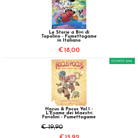
Le Storie a Bivi di
Topolino - Fumettogame
in Italiano
€
18,00
SCONTO 20%
Hocus & Pocus Vol.1 -
L'Esame dei Maestri
Favolini - Fumettogame
€ 19,90
€
15,92