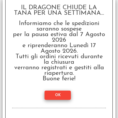
La Mia Prima Avventura
IL DRAGONE CHIUDE LA
- Alla Ricerca del Drago
TANA PER UNA SETTIMANA...
€
14,99
Informiamo che le spedizioni
saranno sospese
per la pausa estiva dal 7 Agosto
2026
e riprenderanno Lunedì 17
Agosto 2026.
Tutti gli ordini ricevuti durante
la chiusura
verranno registrati e gestiti alla
La Mia Prima Avventura
riapertura.
- Missione nello Spazio
Buone ferie!
€
14,99
SCONTO 20%