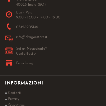
40026 Imola (BO)
Lun - Ven:
9.00 - 13.00 / 14.00 - 18.00
0542-1905146
info@dragonstore.it
Sei un Negoziante?
Contattaci >
Franchising
INFORMAZIONI
Contatti
Privacy
Spedizione