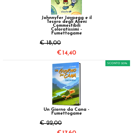
Johnnyfer Jaypegg e il
Tesoro degli Alieni
Commestibili
Coloratissimi -
Fumettogame
€ 18,00
€
14,40
SCONTO 20%
Un Giorno da Cana -
Fumettogame
€ 22,00