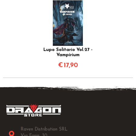
Lupo Solitario Vol.27 -
Vampirium
€
17,90
Raven Distribution SRL
Via Fanin, 30