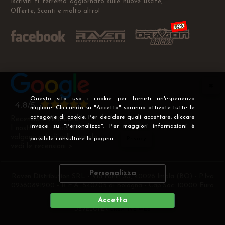
Iscriviti ti terremo aggiornato sulle nuove uscite,
Offerte, Sconti e molto altro!
Questo sito usa i cookie per fornirti un'esperienza
migliore. Cliccando su "Accetta" saranno attivate tutte le
categorie di cookie. Per decidere quali accettare, cliccare
Recensioni Verificate
invece su "Personalizza". Per maggiori informazioni è
I nostri clienti soddisfatti
valgono più di mille parole
possibile consultare la pagina
Privacy
.
vedi le recensioni >
Personalizza
Raven Distribution SRL - Via Fanin 30, 40026 Imola (BO) - P.Iva
02360891200 - R.E.A. 540705 di Bologna - Cap.Soc. 10000 Euro
i.v
Accetta
DEVELOPER
CREATIVE WEB