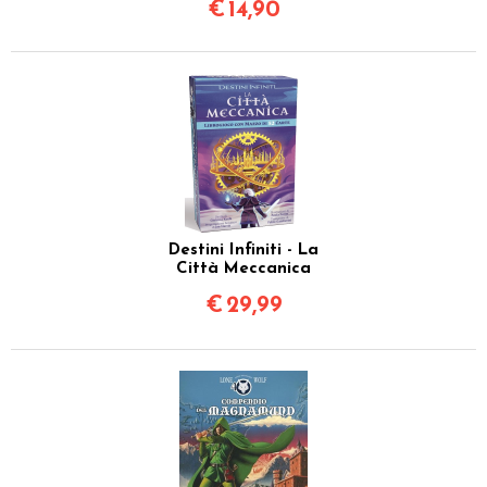
€
14,90
Destini Infiniti - La
Città Meccanica
€
29,99