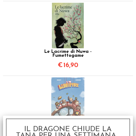
Le Lacrime di Nuwa -
Fumettogame
€
16,90
Il TUO Lunapark -
IL DRAGONE CHIUDE LA
Fumettogame
TANA PER UNA SETTIMANA...