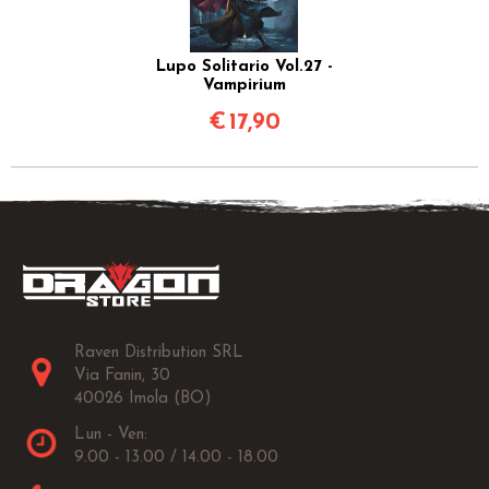
Lupo Solitario Vol.27 -
Vampirium
€
17,90
Raven Distribution SRL
Via Fanin, 30
40026 Imola (BO)
Lun - Ven:
9.00 - 13.00 / 14.00 - 18.00