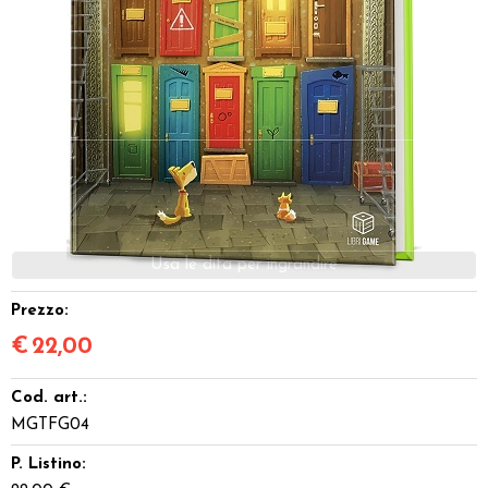
Dadi
Accessori
Giocattoli e Gadget
Offerte del Dragone
Prezzo:
€
22,00
Cod. art.:
MGTFG04
P. Listino: