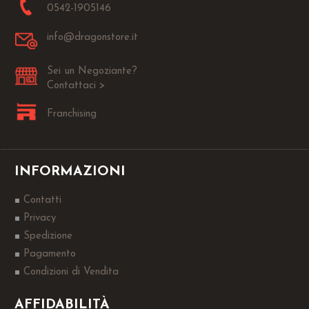
0542-1905146
info@dragonstore.it
Sei un Negoziante?
Contattaci >
Franchising
INFORMAZIONI
Contatti
Privacy
Spedizione
Pagamento
Condizioni di Vendita
AFFIDABILITÀ