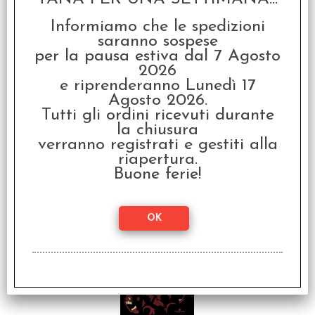
€
19,90
Informiamo che le spedizioni
saranno sospese
per la pausa estiva dal 7 Agosto
2026
e riprenderanno Lunedì 17
Agosto 2026.
Tutti gli ordini ricevuti durante
la chiusura
verranno registrati e gestiti alla
Captive - In Questo
riapertura.
Fumetto l'Eroe sei Tu! -
Fumettogame
Buone ferie!
€
19,90