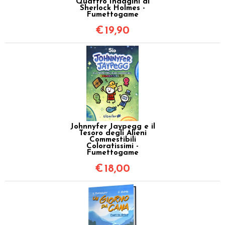
Quattro Indagini di
Sherlock Holmes -
Fumettogame
€
19,90
Johnnyfer Jaypegg e il
Tesoro degli Alieni
Commestibili
Coloratissimi -
Fumettogame
€
18,00