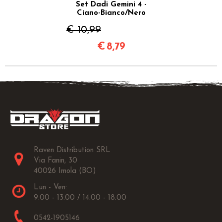
Set Dadi Gemini 4 -
Ciano-Bianco/Nero
€ 10,99
€
8,79
Raven Distribution SRL
Via Fanin, 30
40026 Imola (BO)
Lun - Ven:
9.00 - 13.00 / 14.00 - 18.00
0542-1905146