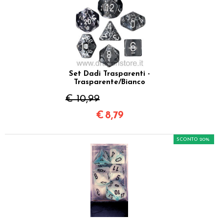
Set Dadi Trasparenti -
Trasparente/Bianco
€ 10,99
€
8,79
SCONTO 20%