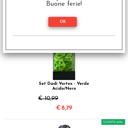
Caraibico/Bianco
Buone ferie!
€ 10,99
€
8,79
SCONTO 20%
Set Dadi Vortex - Verde
Acido/Nero
€ 10,99
€
8,79
SCONTO 20%