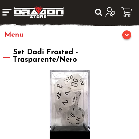
Home
Set Dadi Frosted -
Trasparente/Nero
Giochi da Tavolo
Giochi di Ruolo
Librigame
Editoria
Giochi di Carte Collezionabili