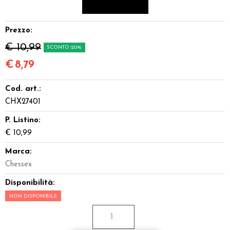
Miniature
Prezzo:
Accessori
€ 10,99
SCONTO 20%
Giocattoli e Gadget
€
8,79
Cod. art.:
Offerte del Dragone
CHX27401
P. Listino:
€ 10,99
Marca:
Chessex
Disponibilità:
NON DISPONIBILE