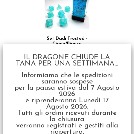
Set Dadi Frosted -
Ciano/Bianco
€ 10,99
IL DRAGONE CHIUDE LA
TANA PER UNA SETTIMANA...
€
8,79
Informiamo che le spedizioni
SCONTO 20%
saranno sospese
per la pausa estiva dal 7 Agosto
2026
e riprenderanno Lunedì 17
Agosto 2026.
Tutti gli ordini ricevuti durante
la chiusura
verranno registrati e gestiti alla
Set Dadi Frosted - Blu
riapertura.