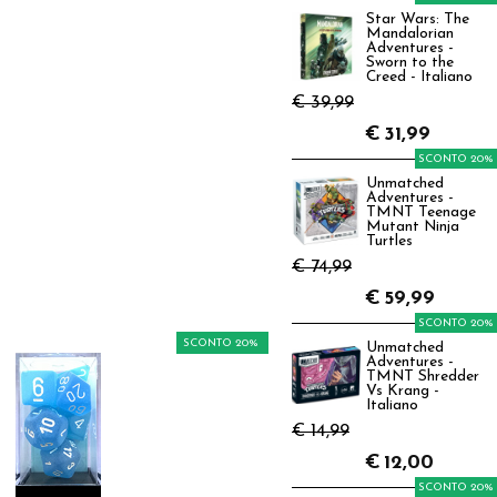
Star Wars: The
Mandalorian
Adventures -
Sworn to the
Creed - Italiano
€ 39,99
€
31,99
SCONTO 20%
Unmatched
Adventures -
TMNT Teenage
Mutant Ninja
Turtles
€ 74,99
€
59,99
SCONTO 20%
SCONTO 20%
Unmatched
Adventures -
TMNT Shredder
Vs Krang -
Italiano
€ 14,99
€
12,00
SCONTO 20%