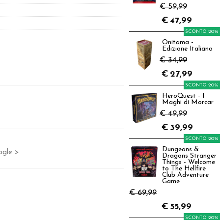
€ 59,99
€
47,99
SCONTO 20%
Onitama -
Edizione Italiana
€ 34,99
€
27,99
SCONTO 20%
HeroQuest - I
Maghi di Morcar
€ 49,99
€
39,99
SCONTO 20%
Dungeons &
ogle >
Dragons Stranger
Things - Welcome
to The Hellfire
Club Adventure
Game
€ 69,99
€
55,99
SCONTO 20%