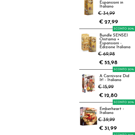
Espansioni in
Italiano
€ 34,99
€
27,99
SCONTO 20%
Bundle SENSEI
Onitama +
Espansioni -
Edizione Italiana
€ 69,98
€
55,98
SCONTO 20%
A Carnivore Did
It! - Italiano
€ 15,99
€
12,80
SCONTO 20%
Emberheart -
Italiano
€ 39,99
€
31,99