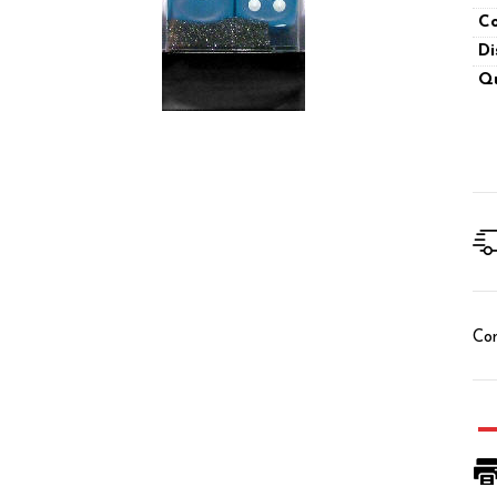
Co
Di
Qu
Con