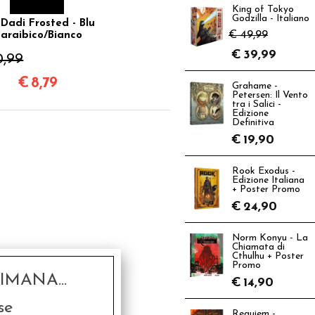
King of Tokyo
Godzilla - Italiano
 Dadi Frosted - Blu
€ 49,99
araibico/Bianco
€
39,99
0,99
€
8,79
Grahame -
Petersen: Il Vento
tra i Salici -
Edizione
Definitiva
€
19,90
Rook Exodus -
Edizione Italiana
+ Poster Promo
€
24,90
Norm Konyu - La
Chiamata di
Cthulhu + Poster
Promo
MANA...
€
14,90
se
Requiem -