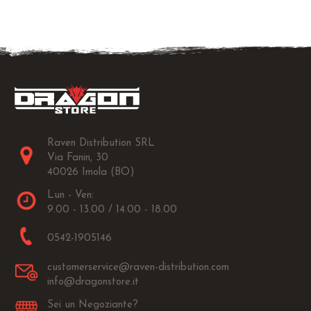
Raven Distribution SRL
Via Fanin, 30
40026 Imola (BO)
Lun - Ven:
9.00 - 13.00 / 14.00 - 18.00
0542-1905146
customerservice@raven-distribution.com
info@dragonstore.it
Sei un Negoziante?