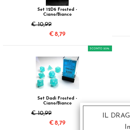
Set 12D6 Frosted -
Ciano/Bianco
€ 10,99
€
8,79
SCONTO 20%
Set Dadi Frosted -
Ciano/Bianco
€ 10,99
IL DRA
€
8,79
I