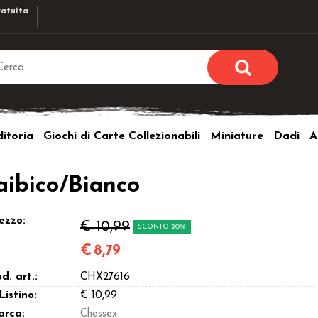
atuita
Sono già r
Per completare l'ordi
itoria
Giochi di Carte Collezionabili
Miniature
Dadi
A
utente e la passwor
pulsante 
Nome u
aibico/Bianco
Passw
ezzo:
€ 10,99
SCONTO 20%
€
8,79
d. art.:
CHX27616
Hai perso l
 Listino:
€ 10,99
arca:
Chessex