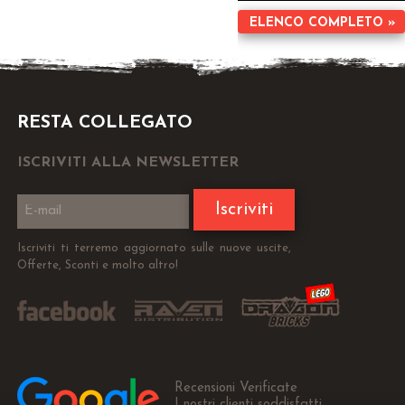
ELENCO COMPLETO »
RESTA COLLEGATO
ISCRIVITI ALLA NEWSLETTER
Iscriviti
Iscriviti ti terremo aggiornato sulle nuove uscite,
Offerte, Sconti e molto altro!
Recensioni Verificate
I nostri clienti soddisfatti