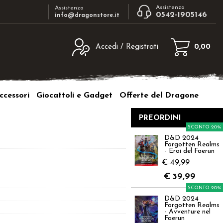
Assistenza
Assistenza
0542-1905146
info@dragonstore.it
Accedi / Registrati
0,00
egistrato
Sono un nuovo cliente
ne inserisci il nome
Se non sei ancora registrato sul nostro
ccessori
Giocattoli e Gadget
Offerte del Dragone
d e poi clicca sul
sito clicca sul pulsante "Registrati"
"Accedi"
PREORDINI
tente:
SCONTO 20%
D&D 2024
Forgotten Realms
ord:
- Eroi del Faerun
€ 49,99
€
39,99
SCONTO 20%
D&D 2024
a password?
Forgotten Realms
- Avventure nel
Faerun