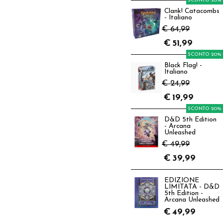
SCONTO 20%
Clank! Catacombs
- Italiano
€ 64,99
€
51,99
SCONTO 20%
Black Flag! -
Italiano
€ 24,99
€
19,99
SCONTO 20%
D&D 5th Edition
- Arcana
Unleashed
€ 49,99
€
39,99
EDIZIONE
LIMITATA - D&D
5th Edition -
Arcana Unleashed
€
49,99