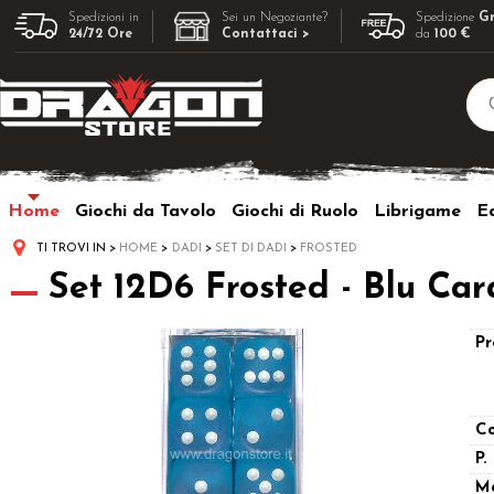
Spedizioni in
Sei un Negoziante?
Spedizione
Gr
24/72 Ore
Contattaci >
da
100 €
Home
Giochi da Tavolo
Giochi di Ruolo
Librigame
Ed
TI TROVI IN
HOME
DADI
SET DI DADI
FROSTED
Set 12D6 Frosted - Blu Car
Pr
Co
P.
M