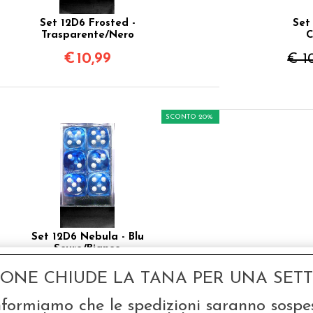
Set 12D6 Frosted -
Set
Trasparente/Nero
C
€
10,99
€ 1
SCONTO 20%
Set 12D6 Nebula - Blu
Scuro/Bianco
€ 10,99
GONE CHIUDE LA TANA PER UNA SETTI
€
8,79
nformiamo che le spedizioni saranno sospe