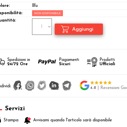
lore:
Blu
sponibilità:
NON DISPONIBILE
antità:
Spedizioni in
Pagamenti
Prodotti
24/72 Ore
Sicuri
Ufficiali
dividi:
4.8
| Recensioni Go
Servizi
Stampa
Avvisami quando l'articolo sarà disponibile