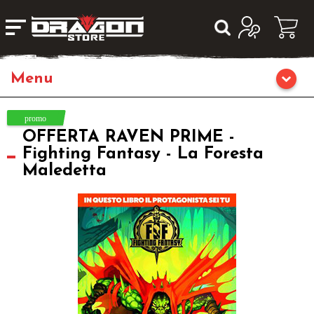
Giochi da Tavolo
OFFERTA RAVEN PRIME -
Giochi di Ruolo
Fighting Fantasy - La Foresta
Maledetta
Librigame
Editoria
Giochi di Carte Collezionabili
Miniature