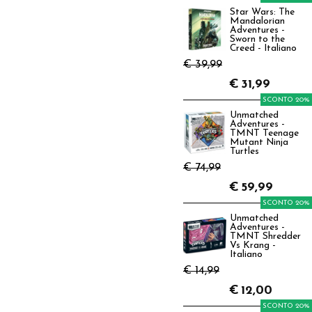
Star Wars: The
Mandalorian
Adventures -
Sworn to the
Creed - Italiano
€ 39,99
€
31,99
SCONTO 20%
Unmatched
Adventures -
TMNT Teenage
Mutant Ninja
Turtles
€ 74,99
€
59,99
SCONTO 20%
Unmatched
Adventures -
TMNT Shredder
Vs Krang -
Italiano
€ 14,99
€
12,00
SCONTO 20%