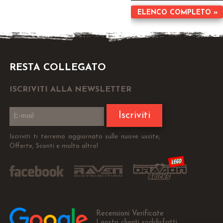
ELENCO COMPLETO »
RESTA COLLEGATO
ISCRIVITI ALLA NEWSLETTER
Iscriviti
Iscriviti ti terremo aggiornato sulle nuove uscite,
Offerte, Sconti e molto altro!
Recensioni Verificate
I nostri clienti soddisfatti