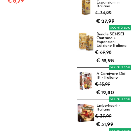
€
8,79
Espansioni in
Italiano
€ 34,99
€
27,99
SCONTO 20%
Bundle SENSEI
Onitama +
Espansioni -
Edizione Italiana
€ 69,98
€
55,98
SCONTO 20%
A Carnivore Did
It! - Italiano
€ 15,99
€
12,80
SCONTO 20%
Emberheart -
Italiano
€ 39,99
€
31,99