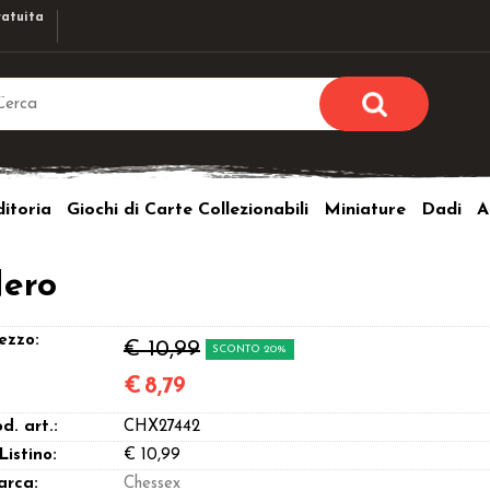
atuita
Sono già r
Per completare l'ordi
itoria
Giochi di Carte Collezionabili
Miniature
Dadi
A
utente e la passwor
pulsante 
Nome u
Nero
Passw
ezzo:
€ 10,99
SCONTO 20%
€
8,79
d. art.:
CHX27442
Hai perso l
 Listino:
€ 10,99
arca:
Chessex