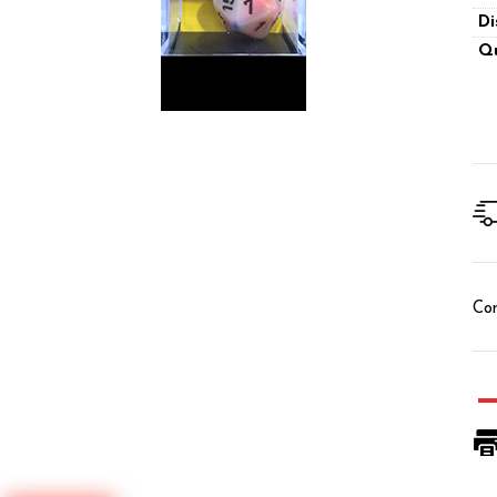
Di
Qu
Con