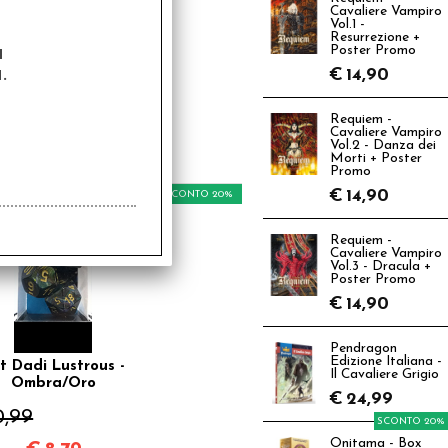
Cavaliere Vampiro
Vol.1 -
Resurrezione +
a
Poster Promo
t Dadi Frosted -
.
€
14,90
rasparente/Nero
0,99
Requiem -
Cavaliere Vampiro
€
8,79
Vol.2 - Danza dei
Morti + Poster
Promo
€
14,90
SCONTO 20%
Requiem -
Cavaliere Vampiro
Vol.3 - Dracula +
Poster Promo
€
14,90
Pendragon
Edizione Italiana -
t Dadi Lustrous -
Il Cavaliere Grigio
Ombra/Oro
€
24,99
0,99
SCONTO 20%
Onitama - Box