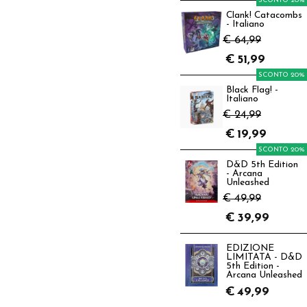
SCONTO 20%
Clank! Catacombs
- Italiano
€ 64,99
€
51,99
SCONTO 20%
Black Flag! -
Italiano
€ 24,99
€
19,99
SCONTO 20%
D&D 5th Edition
- Arcana
Unleashed
€ 49,99
€
39,99
EDIZIONE
LIMITATA - D&D
5th Edition -
Arcana Unleashed
€
49,99