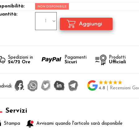
sponibilità:
NON DISPONIBILE
antità:
Spedizioni in
Pagamenti
Prodotti
24/72 Ore
Sicuri
Ufficiali
dividi:
4.8
| Recensioni Go
Servizi
Stampa
Avvisami quando l'articolo sarà disponibile