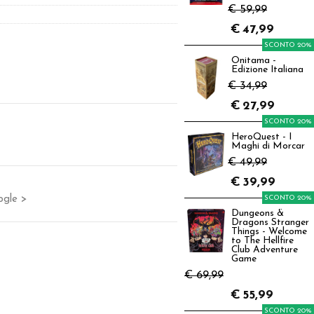
€ 59,99
€
47,99
SCONTO 20%
Onitama -
Edizione Italiana
€ 34,99
€
27,99
SCONTO 20%
HeroQuest - I
Maghi di Morcar
€ 49,99
€
39,99
ogle >
SCONTO 20%
Dungeons &
Dragons Stranger
Things - Welcome
to The Hellfire
Club Adventure
Game
€ 69,99
€
55,99
SCONTO 20%