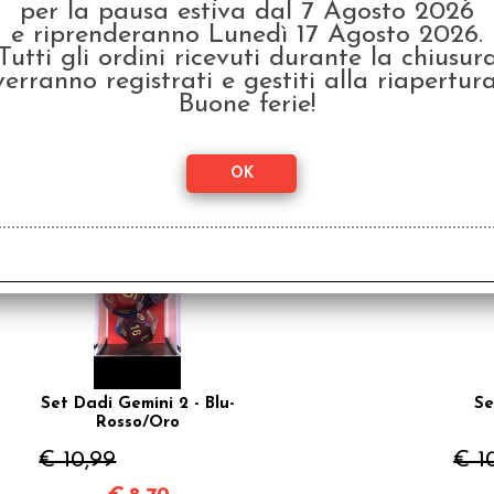
per la pausa estiva dal 7 Agosto 2026
e riprenderanno Lunedì 17 Agosto 2026.
Tutti gli ordini ricevuti durante la chiusur
Set Dadi Festive -
Se
verranno registrati e gestiti alla riapertura
Carosello/Bianco
T
Buone ferie!
€ 10,99
€ 1
€
8,79
SCONTO 20%
Set Dadi Gemini 2 - Blu-
Se
Rosso/Oro
€ 10,99
€ 1