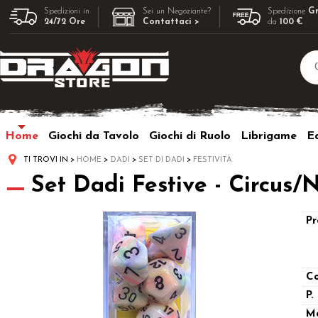
Spedizioni in
Sei un Negoziante?
Spedizione
Gr
24/72 Ore
Contattaci >
da
100 €
Home
Giochi da Tavolo
Giochi di Ruolo
Librigame
Ed
TI TROVI IN
HOME
DADI
SET DI DADI
FESTIVITÀ
Set Dadi Festive - Circus/
Pr
Co
P.
M