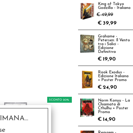
King of Tokyo
Godzilla - Italiano
€ 49,99
€
39,99
Grahame -
Petersen: Il Vento
tra i Salici -
Edizione
Definitiva
€
19,90
Rook Exodus -
Edizione Italiana
+ Poster Promo
€
24,90
SCONTO 20%
Norm Konyu - La
Chiamata di
Cthulhu + Poster
Promo
MANA...
€
14,90
se
Requiem -