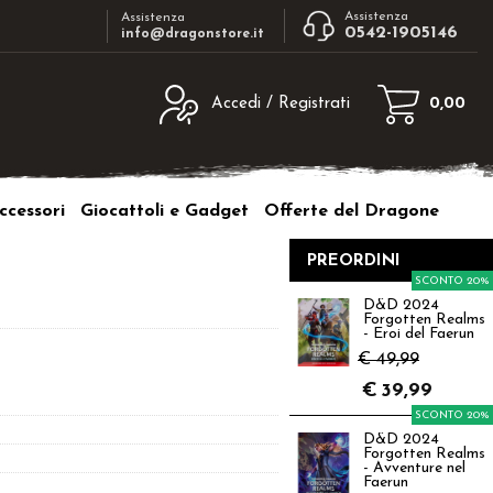
Assistenza
Assistenza
0542-1905146
info@dragonstore.it
Accedi / Registrati
0,00
egistrato
Sono un nuovo cliente
ne inserisci il nome
Se non sei ancora registrato sul nostro
ccessori
Giocattoli e Gadget
Offerte del Dragone
d e poi clicca sul
sito clicca sul pulsante "Registrati"
"Accedi"
PREORDINI
tente:
SCONTO 20%
D&D 2024
Forgotten Realms
ord:
- Eroi del Faerun
€ 49,99
€
39,99
SCONTO 20%
D&D 2024
a password?
Forgotten Realms
- Avventure nel
Faerun