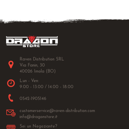
Raven Distribution SRL
Via Fanin, 30
40026 Imola (BO)
Lun - Ven:
9.00 - 13.00 / 14.00 - 18.00
0542-1905146
customerservice@raven-distribution.com
info@dragonstore.it
Sei un Negoziante?