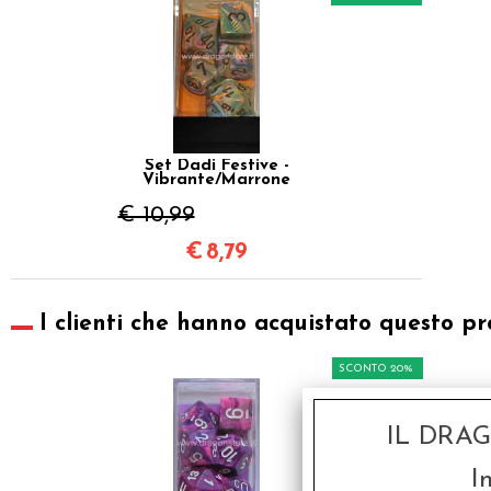
Set Dadi Festive -
Vibrante/Marrone
€ 10,99
€
8,79
I clienti che hanno acquistato questo pr
SCONTO 20%
IL DRA
I